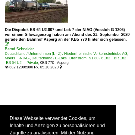
Die Dispolok ES 64 U2-007 und Lok 7 der NIAG (Vossloh G 1206)
vor einem Silowagenzug haben am Abend des 23. September 2020
gerade den Bahnhof Asperg an der KBS 770 hinter sich gelassen.

Bernd Schneider
Deutschland / Unternehmen (L - Z) / Niederrheinische Verkehrsbetriebe AG,
Moers ·NIAG·
,
Deutschland / E-Loks | Drehstrom | 91 80 / 6 182 BR 182
·ES 64 U2· Private
,
KBS 770 - Asperg
682 1200x800 Px, 05.10.2020


Diese Webseite verwendet Cookies, um
Inhalte und Anzeigen zu personalisieren und
Zugriffe zu analysieren. Mit der Nutzung