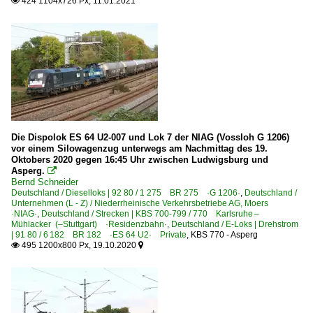
424 1104x726 Px, 11.01.2021

Die Dispolok ES 64 U2-007 und Lok 7 der NIAG (Vossloh G 1206)
vor einem Silowagenzug unterwegs am Nachmittag des 19.
Oktobers 2020 gegen 16:45 Uhr zwischen Ludwigsburg und
Asperg.

Bernd Schneider
Deutschland / Dieselloks | 92 80 / 1 275 BR 275 ·G 1206·
,
Deutschland /
Unternehmen (L - Z) / Niederrheinische Verkehrsbetriebe AG, Moers
·NIAG·
,
Deutschland / Strecken | KBS 700-799 / 770 Karlsruhe –
Mühlacker (–Stuttgart) ·Residenzbahn·
,
Deutschland / E-Loks | Drehstrom
| 91 80 / 6 182 BR 182 ·ES 64 U2· Private
,
KBS 770 - Asperg
495 1200x800 Px, 19.10.2020

