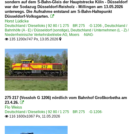
sondern auf dem S-Bahn-Gleis der Hauptstrecke Köln - Düsseldorf
war der Sodazug Düsseldorf-Reisholz - Millingen am 13.05.2026
unterwegs. Die Aufnahme entstand am S-Bahn-Haltepunkt
Düsseldorf-Volksgarten.

Horst Lüdicke
Deutschland / Dieselloks | 92 80 / 1 275 BR 275 ·G 1206·
,
Deutschland /
Bahnhöfe (A - E) / Düsseldorf (sonstige)
,
Deutschland / Unternehmen (L - Z) /
Niederrheinische Verkehrsbetriebe AG, Moers ·NIAG·
135 1200x747 Px, 13.05.2026


275 217 (Vossloh G 1206) nördlich vom Bahnhof Großkorbetha am
23.4.26.

Flo Weiss
Deutschland / Dieselloks | 92 80 / 1 275 BR 275 ·G 1206·
116 1600x1067 Px, 11.05.2026
