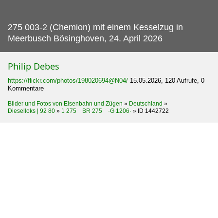
275 003-2 (Chemion) mit einem Kesselzug in
Meerbusch Bösinghoven, 24.
April 2026
Philip Debes
https://flickr.com/photos/198020694@N04/
15.05.2026, 120 Aufrufe, 0
Kommentare
Bilder und Fotos von Eisenbahn und Zügen
»
Deutschland
»
Dieselloks | 92 80
»
1 275 BR 275 ·G 1206·
»
ID 1442722