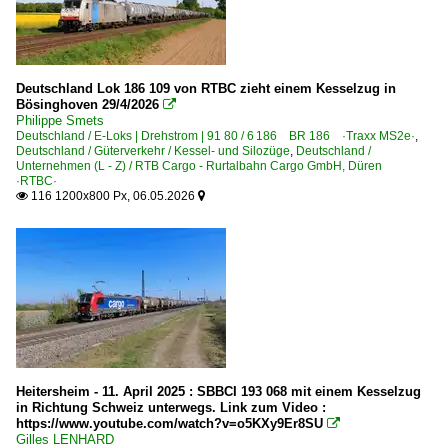
Deutschland Lok 186 109 von RTBC zieht einem Kesselzug in
Bösinghoven 29/4/2026

Philippe Smets
Deutschland / E-Loks | Drehstrom | 91 80 / 6 186 BR 186 ·Traxx MS2e·
,
Deutschland / Güterverkehr / Kessel- und Silozüge
,
Deutschland /
Unternehmen (L - Z) / RTB Cargo - Rurtalbahn Cargo GmbH, Düren
·RTBC·
116 1200x800 Px, 06.05.2026


Heitersheim - 11. April 2025 : SBBCI 193 068 mit einem Kesselzug
in Richtung Schweiz unterwegs. Link zum Video :
https://www.youtube.com/watch?v=o5KXy9Er8SU

Gilles LENHARD