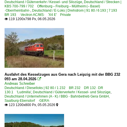
Deutschland / Güterverkehr / Kessel- und Silozüge
,
Deutschland / Strecken |
KBS 700-799 / 702 Offenburg – Freiburg – Müllheim (– Basel)
·Oberrheinbahn·
,
Deutschland / E-Loks | Drehstrom | 91 80 / 6 193 ¦ 7 193
BR 193 ·Vectron AC/MS· 'X4 E' Private
119 1200x798 Px, 06.05.2026

Ausfahrt des Kesselzuges aus Gera nach Leipzig mit der BBG 232
093 am 28.04.2026

Andreas Schreiber
Deutschland / Dieselloks | 92 80 / 1 232 BR 232 DR 132 · DR
130.1 'Ludmilla'
,
Deutschland / Güterverkehr / Kessel- und Silozüge
,
Deutschland / Unternehmen (A - K) / BBG - Bahnbetrieb Gera GmbH,
Saalburg-Ebersdorf ·GERA·
123 1200x800 Px, 05.05.2026

