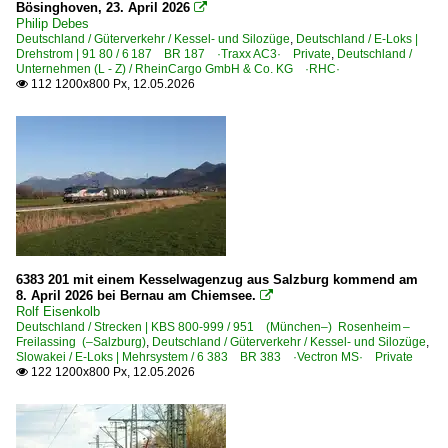
Bösinghoven, 23. April 2026

Philip Debes
Deutschland / Güterverkehr / Kessel- und Silozüge
,
Deutschland / E-Loks |
Drehstrom | 91 80 / 6 187 BR 187 ·Traxx AC3· Private
,
Deutschland /
Unternehmen (L - Z) / RheinCargo GmbH & Co. KG ·RHC·
112 1200x800 Px, 12.05.2026

6383 201 mit einem Kesselwagenzug aus Salzburg kommend am
8. April 2026 bei Bernau am Chiemsee.

Rolf Eisenkolb
Deutschland / Strecken | KBS 800-999 / 951 (München–) Rosenheim –
Freilassing (–Salzburg)
,
Deutschland / Güterverkehr / Kessel- und Silozüge
,
Slowakei / E-Loks | Mehrsystem / 6 383 BR 383 ·Vectron MS· Private
122 1200x800 Px, 12.05.2026
