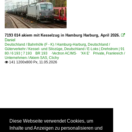
7193 014 akiem mit Kesselzug in Hamburg Harburg, April 2026.

Daniel
Deutschland / Bahnhöfe (F - K) / Hamburg-Harburg
,
Deutschland /
Güterverkehr / Kessel- und Silozüge
,
Deutschland / E-Loks | Drehstrom | 91
80 / 6 193 ¦ 7 193 BR 193 ·Vectron AC/MS· 'X4 E' Private
,
Frankreich /
Unternehmen / Akiem SAS, Clichy
141 1200x800 Px, 11.05.2026

Diese Webseite verwendet Cookies, um
Inhalte und Anzeigen zu personalisieren und