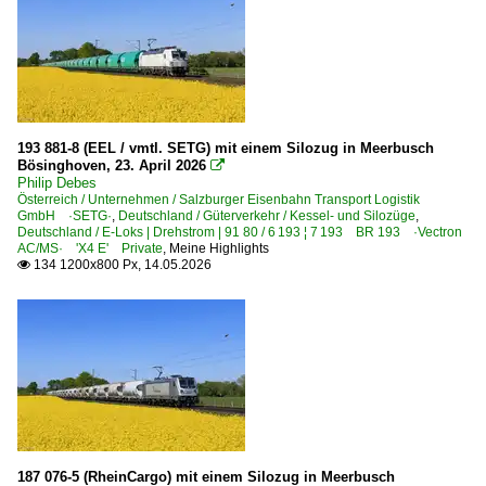
193 881-8 (EEL / vmtl. SETG) mit einem Silozug in Meerbusch
Bösinghoven, 23. April 2026

Philip Debes
Österreich / Unternehmen / Salzburger Eisenbahn Transport Logistik
GmbH ·SETG·
,
Deutschland / Güterverkehr / Kessel- und Silozüge
,
Deutschland / E-Loks | Drehstrom | 91 80 / 6 193 ¦ 7 193 BR 193 ·Vectron
AC/MS· 'X4 E' Private
,
Meine Highlights
134 1200x800 Px, 14.05.2026

187 076-5 (RheinCargo) mit einem Silozug in Meerbusch