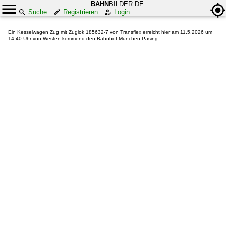
BAHN
BILDER.DE
Suche
Registrieren
Login
Ein Kesselwagen Zug mit Zuglok 185632-7 von Transflex erreicht hier am 11.5.2026 um
14.40 Uhr von Westen kommend den Bahnhof München Pasing