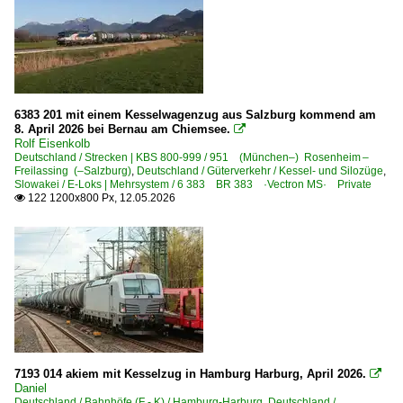
6383 201 mit einem Kesselwagenzug aus Salzburg kommend am
8. April 2026 bei Bernau am Chiemsee.

Rolf Eisenkolb
Deutschland / Strecken | KBS 800-999 / 951 (München–) Rosenheim –
Freilassing (–Salzburg)
,
Deutschland / Güterverkehr / Kessel- und Silozüge
,
Slowakei / E-Loks | Mehrsystem / 6 383 BR 383 ·Vectron MS· Private
122 1200x800 Px, 12.05.2026

7193 014 akiem mit Kesselzug in Hamburg Harburg, April 2026.

Daniel
Deutschland / Bahnhöfe (F - K) / Hamburg-Harburg
,
Deutschland /