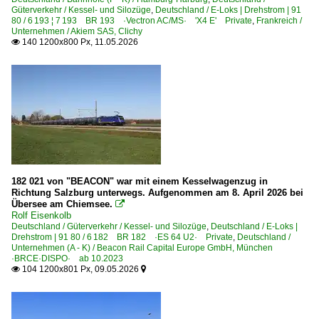
Güterverkehr / Kessel- und Silozüge
,
Deutschland / E-Loks | Drehstrom | 91
80 / 6 193 ¦ 7 193 BR 193 ·Vectron AC/MS· 'X4 E' Private
,
Frankreich /
Unternehmen / Akiem SAS, Clichy
140 1200x800 Px, 11.05.2026

182 021 von "BEACON" war mit einem Kesselwagenzug in
Richtung Salzburg unterwegs. Aufgenommen am 8. April 2026 bei
Übersee am Chiemsee.

Rolf Eisenkolb
Deutschland / Güterverkehr / Kessel- und Silozüge
,
Deutschland / E-Loks |
Drehstrom | 91 80 / 6 182 BR 182 ·ES 64 U2· Private
,
Deutschland /
Unternehmen (A - K) / Beacon Rail Capital Europe GmbH, München
·BRCE·DISPO· ab 10.2023
104 1200x801 Px, 09.05.2026

