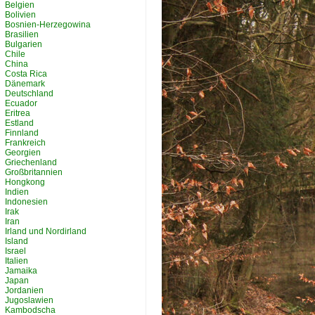
Belgien
Bolivien
Bosnien-Herzegowina
Brasilien
Bulgarien
Chile
China
Costa Rica
Dänemark
Deutschland
Ecuador
Eritrea
Estland
Finnland
Frankreich
Georgien
Griechenland
Großbritannien
Hongkong
Indien
Indonesien
Irak
Iran
Irland und Nordirland
Island
Israel
Italien
Jamaika
Japan
Jordanien
Jugoslawien
Kambodscha