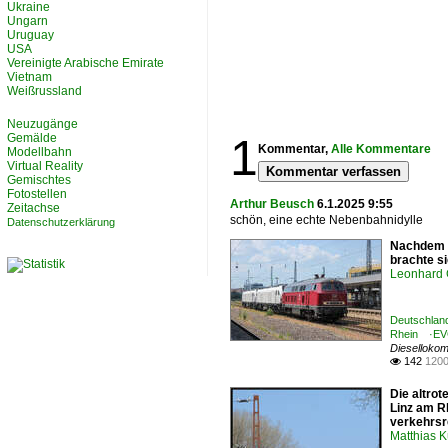
Ukraine
Ungarn
Uruguay
USA
Vereinigte Arabische Emirate
Vietnam
Weißrussland
Neuzugänge
1
Gemälde
Kommentar,
Alle Kommentare
Modellbahn
Virtual Reality
Kommentar verfassen
Gemischtes
Fotostellen
Arthur Beusch
6.1.2025 9:55
Zeitachse
schön, eine echte Nebenbahnidylle
Datenschutzerklärung
Nachdem 1
brachte si
Leonhard 
Deutschland
Rhein ·EV
Diesellokom
142
1200

Die altro
Linz am R
verkehrsr
Matthias 