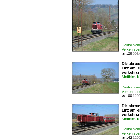
Deutschlan
Verkehrsge
128
802x

Die altro
Linz am R
verkehrsr
Matthias 
Deutschlan
Verkehrsge
100
1200

Die altro
Linz am R
verkehrsr
Matthias 
Deutschlan
Verkehrsge
142
1200
