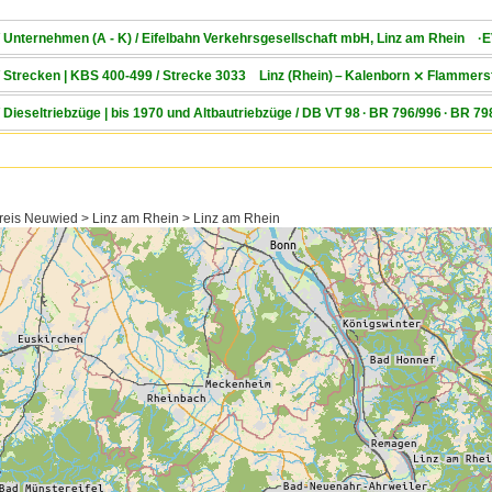
/ Unternehmen (A - K) / Eifelbahn Verkehrsgesellschaft mbH, Linz am Rhein ·
 / Strecken | KBS 400-499 / Strecke 3033 Linz (Rhein) – Kalenborn ⨯ Flamm
/ Dieseltriebzüge | bis 1970 und Altbautriebzüge / DB VT 98 · BR 796/996 · BR
reis Neuwied > Linz am Rhein > Linz am Rhein