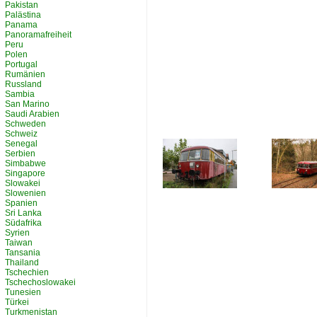
Pakistan
Palästina
Panama
Panoramafreiheit
Peru
Polen
Portugal
Rumänien
Russland
Sambia
San Marino
Saudi Arabien
Schweden
Schweiz
Senegal
Serbien
Simbabwe
Singapore
Slowakei
Slowenien
Spanien
Sri Lanka
Südafrika
Syrien
Taiwan
Tansania
Thailand
Tschechien
Tschechoslowakei
Tunesien
Türkei
Turkmenistan