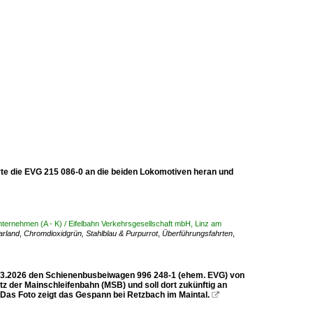
te die EVG 215 086-0 an die beiden Lokomotiven heran und
ternehmen (A - K) / Eifelbahn Verkehrsgesellschaft mbH, Linz am
arland
,
Chromdioxidgrün, Stahlblau & Purpurrot
,
Überführungsfahrten
,
2.03.2026 den Schienenbusbeiwagen 996 248-1 (ehem. EVG) von
z der Mainschleifenbahn (MSB) und soll dort zukünftig an
Das Foto zeigt das Gespann bei Retzbach im Maintal.
