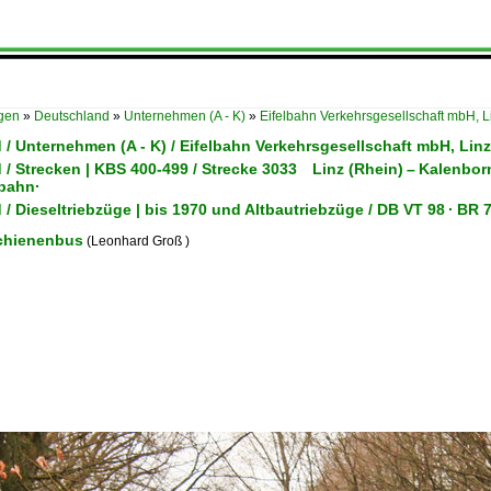
ügen
»
Deutschland
»
Unternehmen (A - K)
»
Eifelbahn Verkehrsgesellschaft mbH,
 / Unternehmen (A - K) / Eifelbahn Verkehrsgesellschaft mbH, Li
 / Strecken | KBS 400-499 / Strecke 3033 Linz (Rhein) – Kale
bahn·
/ Dieseltriebzüge | bis 1970 und Altbautriebzüge / DB VT 98 · B
chienenbus
(Leonhard Groß )