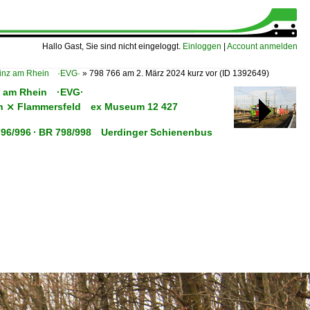
Hallo Gast, Sie sind nicht eingeloggt.
Einloggen
|
Account anmelden
 Linz am Rhein ·EVG·
»
798 766 am 2. März 2024 kurz vor
(ID 1392649)
nz am Rhein ·EVG·
nborn ⨯ Flammersfeld ex Museum 12 427
R 796/996 · BR 798/998 Uerdinger Schienenbus