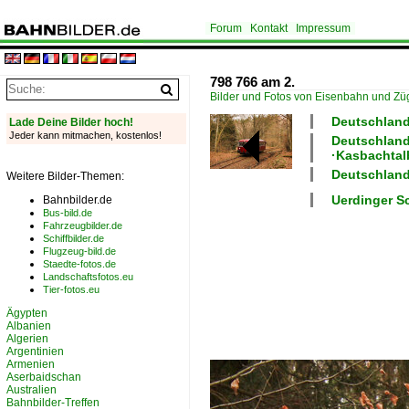
Forum
Kontakt
Impressum
798 766 am 2.
Bilder und Fotos von Eisenbahn und Z
Deutschland
Lade Deine Bilder hoch!
Jeder kann mitmachen, kostenlos!
Deutschland
·Kasbachtal
Deutschland 
Weitere Bilder-Themen:
Uerdinger S
Bahnbilder.de
Bus-bild.de
Fahrzeugbilder.de
Schiffbilder.de
Flugzeug-bild.de
Staedte-fotos.de
Landschaftsfotos.eu
Tier-fotos.eu
Ägypten
Albanien
Algerien
Argentinien
Armenien
Aserbaidschan
Australien
Bahnbilder-Treffen