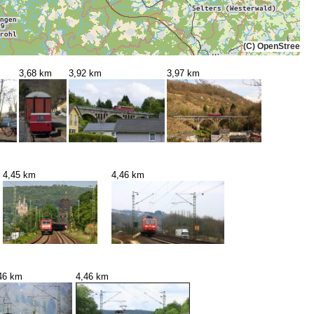
(C) OpenStreetMa
3,68 km
3,92 km
3,97 km
4,45 km
4,46 km
46 km
4,46 km