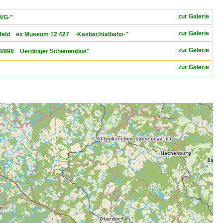
zur Galerie
EVG·"
zur Galerie
ersfeld ex Museum 12 427 ·Kasbachtalbahn·"
zur Galerie
 798/998 Uerdinger Schienenbus"
zur Galerie