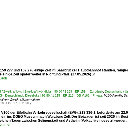
59 277 und 159 276 einige Zeit im Saarbrücker Hauptbahnhof standen, rangier
e einige Zeit später weiter in Richtung Pfalz. (27.05.2026)

Groß
 / Zweikraftloks | Zweikrafthybridloks | 90 80 / 2 159 BR 159 ·Eurodual·
,
Deutschland / Un
G·
,
Deutschland / Dieselloks | 92 80 / 1 215 BR 215 DB V 163 Private
,
V160-Familie
,
Sa
otiven
,
Zweikraftlokomotiven
x801 Px, 27.05.2026

te V100 der Eifelbahn Verkehrsgesellschaft (EVG), 213 336-1, beförderte am 2
hein ins DGEG Museum nach Würzburg Zell. Der Beiwagen ist seit 2026 im Besit
eichen Tagen zwischen Seligenstadt und Astheim (Volkach) eingesetzt werden. 
Kümmel