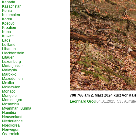
Kanada
Kasachstan
Kenia
Kolumbien
Korea
Kosovo
Kroatien
Kuba
Kuwait
Laos
Lettland
Libanon
Liechtenstein
Litauen
Luxemburg
Madagaskar
Malaysia
Marokko
Mazedonien
Mexiko
Moldawien
Monaco
798 766 am 2. März 2024 kurz vor Kal
Mongolei
Montenegro
Leonhard Groß
04.01.2025, 535 Aufruf
Mosambik
Myanmar | Burma
Namibia
Neuseeland
Niederlande
Nordkorea
Norwegen
Österreich