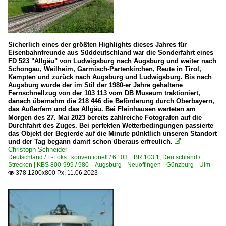
Sicherlich eines der größten Highlights dieses Jahres für
Eisenbahnfreunde aus Süddeutschland war die Sonderfahrt eines
FD 523 "Allgäu" von Ludwigsburg nach Augsburg und weiter nach
Schongau, Weilheim, Garmisch-Partenkirchen, Reute in Tirol,
Kempten und zurück nach Augsburg und Ludwigsburg. Bis nach
Augsburg wurde der im Stil der 1980-er Jahre gehaltene
Fernschnellzug von der 103 113 vom DB Museum traktioniert,
danach übernahm die 218 446 die Beförderung durch Oberbayern,
das Außerfern und das Allgäu. Bei Fleinhausen warteten am
Morgen des 27. Mai 2023 bereits zahlreiche Fotografen auf die
Durchfahrt des Zuges. Bei perfekten Wetterbedingungen passierte
das Objekt der Begierde auf die Minute pünktlich unseren Standort
und der Tag begann damit schon überaus erfreulich.

Christoph Schneider
Deutschland / E-Loks | konventionell / 6 103 BR 103.1
,
Deutschland /
Strecken | KBS 800-999 / 980 Augsburg – Neuoffingen – Günzburg – Ulm
378 1200x800 Px, 11.06.2023
