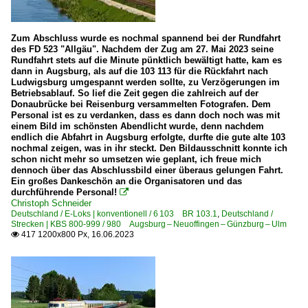
Zum Abschluss wurde es nochmal spannend bei der Rundfahrt
des FD 523 "Allgäu". Nachdem der Zug am 27. Mai 2023 seine
Rundfahrt stets auf die Minute pünktlich bewältigt hatte, kam es
dann in Augsburg, als auf die 103 113 für die Rückfahrt nach
Ludwigsburg umgespannt werden sollte, zu Verzögerungen im
Betriebsablauf. So lief die Zeit gegen die zahlreich auf der
Donaubrücke bei Reisenburg versammelten Fotografen. Dem
Personal ist es zu verdanken, dass es dann doch noch was mit
einem Bild im schönsten Abendlicht wurde, denn nachdem
endlich die Abfahrt in Augsburg erfolgte, durfte die gute alte 103
nochmal zeigen, was in ihr steckt. Den Bildausschnitt konnte ich
schon nicht mehr so umsetzen wie geplant, ich freue mich
dennoch über das Abschlussbild einer überaus gelungen Fahrt.
Ein großes Dankeschön an die Organisatoren und das
durchführende Personal!

Christoph Schneider
Deutschland / E-Loks | konventionell / 6 103 BR 103.1
,
Deutschland /
Strecken | KBS 800-999 / 980 Augsburg – Neuoffingen – Günzburg – Ulm
417 1200x800 Px, 16.06.2023
