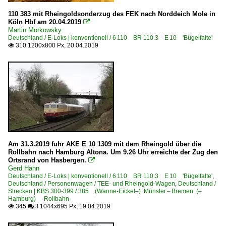
110 383 mit Rheingoldsonderzug des FEK nach Norddeich Mole in
Köln Hbf am 20.04.2019

Martin Morkowsky
Deutschland / E-Loks | konventionell / 6 110 BR 110.3 E 10 'Bügelfalte'
310 1200x800 Px, 20.04.2019

Am 31.3.2019 fuhr AKE E 10 1309 mit dem Rheingold über die
Rollbahn nach Hamburg Altona. Um 9.26 Uhr erreichte der Zug den
Ortsrand von Hasbergen.

Gerd Hahn
Deutschland / E-Loks | konventionell / 6 110 BR 110.3 E 10 'Bügelfalte'
,
Deutschland / Personenwagen / TEE- und Rheingold-Wagen
,
Deutschland /
Strecken | KBS 300-399 / 385 (Wanne-Eickel–) Münster – Bremen (–
Hamburg) ·Rollbahn·
345
1044x695 Px, 19.04.2019

 3