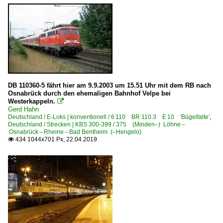
DB 110360-5 fährt hier am 9.9.2003 um 15.51 Uhr mit dem RB nach
Osnabrück durch den ehemaligen Bahnhof Velpe bei
Westerkappeln.

Gerd Hahn
Deutschland / E-Loks | konventionell / 6 110 BR 110.3 E 10 'Bügelfalte'
,
Deutschland / Strecken | KBS 300-399 / 375 (Minden–) Löhne –
Osnabrück – Rheine – Bad Bentheim (–Hengelo)
434 1044x701 Px, 22.04.2019
