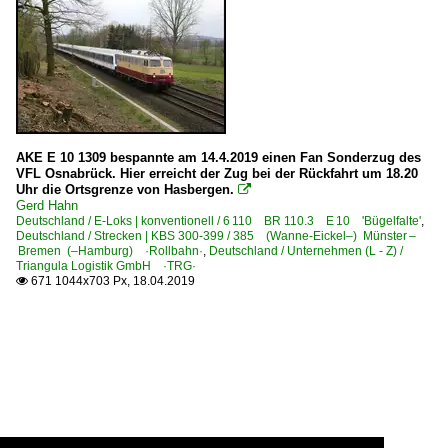
AKE E 10 1309 bespannte am 14.4.2019 einen Fan Sonderzug des
VFL Osnabrück. Hier erreicht der Zug bei der Rückfahrt um 18.20
Uhr die Ortsgrenze von Hasbergen.

Gerd Hahn
Deutschland / E-Loks | konventionell / 6 110 BR 110.3 E 10 'Bügelfalte'
,
Deutschland / Strecken | KBS 300-399 / 385 (Wanne-Eickel–) Münster –
Bremen (–Hamburg) ·Rollbahn·
,
Deutschland / Unternehmen (L - Z) /
Triangula Logistik GmbH ·TRG·
671 1044x703 Px, 18.04.2019
