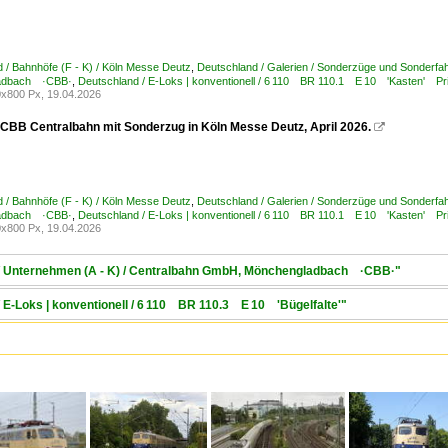
 / Bahnhöfe (F - K) / Köln Messe Deutz
,
Deutschland / Galerien / Sonderzüge und Sonderfa
adbach ·CBB·
,
Deutschland / E-Loks | konventionell / 6 110 BR 110.1 E 10 'Kasten' Pr
x800 Px, 19.04.2026
 CBB Centralbahn mit Sonderzug in Köln Messe Deutz, April 2026.

 / Bahnhöfe (F - K) / Köln Messe Deutz
,
Deutschland / Galerien / Sonderzüge und Sonderfa
adbach ·CBB·
,
Deutschland / E-Loks | konventionell / 6 110 BR 110.1 E 10 'Kasten' Pr
x800 Px, 19.04.2026
 / Unternehmen (A - K) / Centralbahn GmbH, Mönchengladbach ·CBB·"
/ E-Loks | konventionell / 6 110 BR 110.3 E 10 'Bügelfalte'"