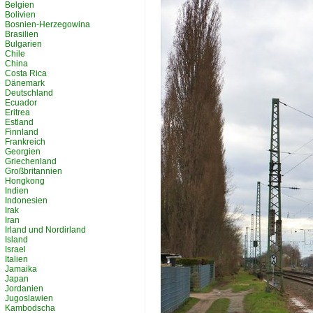
Belgien
Bolivien
Bosnien-Herzegowina
Brasilien
Bulgarien
Chile
China
Costa Rica
Dänemark
Deutschland
Ecuador
Eritrea
Estland
Finnland
Frankreich
Georgien
Griechenland
Großbritannien
Hongkong
Indien
Indonesien
Irak
Iran
Irland und Nordirland
Island
Israel
Italien
Jamaika
Japan
Jordanien
Jugoslawien
Kambodscha