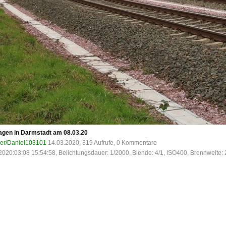
agen in Darmstadt am 08.03.20
ser/Daniel103101
14.03.2020, 319 Aufrufe, 0 Kommentare
2020:03:08 15:54:58, Belichtungsdauer: 1/2000, Blende: 4/1, ISO400, Brennweite: 