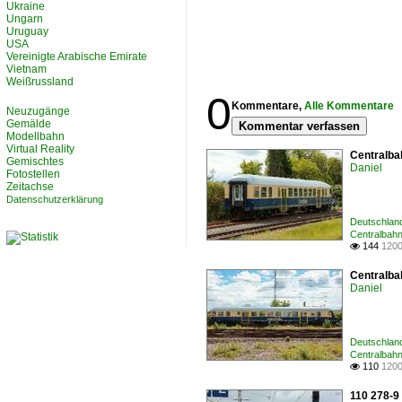
Ukraine
Ungarn
Uruguay
USA
Vereinigte Arabische Emirate
Vietnam
Weißrussland
0
Kommentare,
Alle Kommentare
Neuzugänge
Gemälde
Kommentar verfassen
Modellbahn
Virtual Reality
Centralba
Gemischtes
Daniel
Fotostellen
Zeitachse
Datenschutzerklärung
Deutschlan
Centralba
144
1200

Centralba
Daniel
Deutschlan
Centralba
110
1200

110 278-9