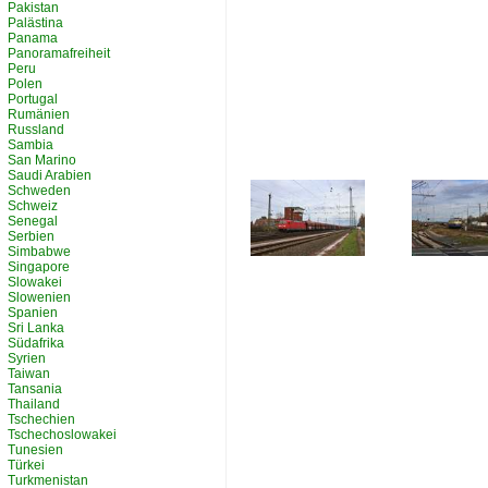
Pakistan
Palästina
Panama
Panoramafreiheit
Peru
Polen
Portugal
Rumänien
Russland
Sambia
San Marino
Saudi Arabien
Schweden
Schweiz
Senegal
Serbien
Simbabwe
Singapore
Slowakei
Slowenien
Spanien
Sri Lanka
Südafrika
Syrien
Taiwan
Tansania
Thailand
Tschechien
Tschechoslowakei
Tunesien
Türkei
Turkmenistan