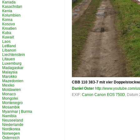
Kanada
Kasachstan
Kenia
Kolumbien
Korea
Kosovo
Kroatien
Kuba
Kuwait
Laos
Lettland
Libanon
Liechtenstein
Litauen
Luxemburg
Madagaskar
Malaysia
Marokko
Mazedonien
CBB 110 383-7 mit vier Doppelstockw
Mexiko
Daniel Oster
http://www.youtube.com/u
Moldawien
Monaco
EXIF:
Canon Canon EOS 750D
, Datum 
Mongolei
Montenegro
Mosambik
Myanmar | Burma
Namibia
Neuseeland
Niederlande
Nordkorea
Norwegen
Österreich