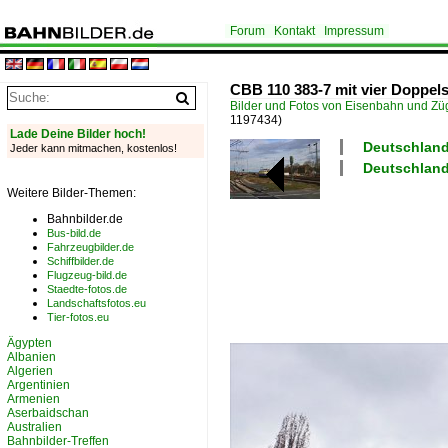
Forum
Kontakt
Impressum
CBB 110 383-7 mit vier Doppel
Bilder und Fotos von Eisenbahn und Z
1197434)
Lade Deine Bilder hoch!
Deutschland
Jeder kann mitmachen, kostenlos!
Deutschland
Weitere Bilder-Themen:
Bahnbilder.de
Bus-bild.de
Fahrzeugbilder.de
Schiffbilder.de
Flugzeug-bild.de
Staedte-fotos.de
Landschaftsfotos.eu
Tier-fotos.eu
Ägypten
Albanien
Algerien
Argentinien
Armenien
Aserbaidschan
Australien
Bahnbilder-Treffen