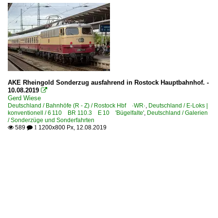
AKE Rheingold Sonderzug ausfahrend in Rostock Hauptbahnhof. -
10.08.2019

Gerd Wiese
Deutschland / Bahnhöfe (R - Z) / Rostock Hbf ·WR·
,
Deutschland / E-Loks |
konventionell / 6 110 BR 110.3 E 10 'Bügelfalte'
,
Deutschland / Galerien
/ Sonderzüge und Sonderfahrten
589
1200x800 Px, 12.08.2019

 1