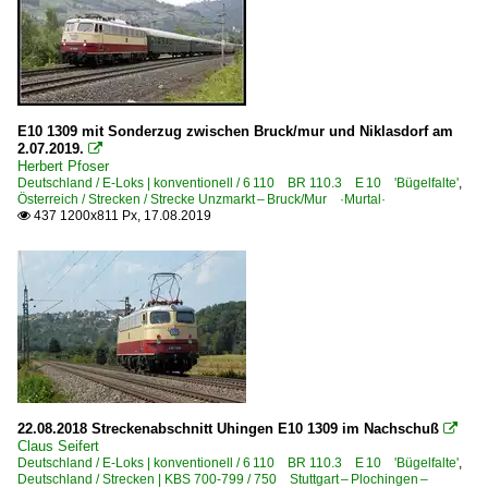
E10 1309 mit Sonderzug zwischen Bruck/mur und Niklasdorf am
2.07.2019.

Herbert Pfoser
Deutschland / E-Loks | konventionell / 6 110 BR 110.3 E 10 'Bügelfalte'
,
Österreich / Strecken / Strecke Unzmarkt – Bruck/Mur ·Murtal·
437 1200x811 Px, 17.08.2019

22.08.2018 Streckenabschnitt Uhingen E10 1309 im Nachschuß

Claus Seifert
Deutschland / E-Loks | konventionell / 6 110 BR 110.3 E 10 'Bügelfalte'
,
Deutschland / Strecken | KBS 700-799 / 750 Stuttgart – Plochingen –