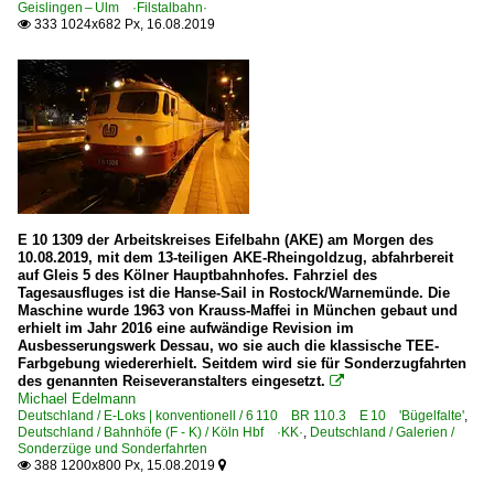
Geislingen – Ulm ·Filstalbahn·
333 1024x682 Px, 16.08.2019

E 10 1309 der Arbeitskreises Eifelbahn (AKE) am Morgen des
10.08.2019, mit dem 13-teiligen AKE-Rheingoldzug, abfahrbereit
auf Gleis 5 des Kölner Hauptbahnhofes. Fahrziel des
Tagesausfluges ist die Hanse-Sail in Rostock/Warnemünde. Die
Maschine wurde 1963 von Krauss-Maffei in München gebaut und
erhielt im Jahr 2016 eine aufwändige Revision im
Ausbesserungswerk Dessau, wo sie auch die klassische TEE-
Farbgebung wiedererhielt. Seitdem wird sie für Sonderzugfahrten
des genannten Reiseveranstalters eingesetzt.

Michael Edelmann
Deutschland / E-Loks | konventionell / 6 110 BR 110.3 E 10 'Bügelfalte'
,
Deutschland / Bahnhöfe (F - K) / Köln Hbf ·KK·
,
Deutschland / Galerien /
Sonderzüge und Sonderfahrten
388 1200x800 Px, 15.08.2019

