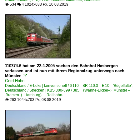
534
1024x683 Px, 10.08.2019

 4
110374-6 hat am 22.4.2005 soeben den Bahnhof Hasbergen
verlassen und ist nun mit ihrem Regionalzug unterwegs nach
Münster.

Gerd Hahn
Deutschland / E-Loks | konventionell / 6 110 BR 110.3 E 10 'Bügelfalte'
,
Deutschland / Strecken | KBS 300-399 / 385 (Wanne-Eickel–) Münster –
Bremen (–Hamburg) ·Rollbahn·
263 1044x703 Px, 08.08.2019
