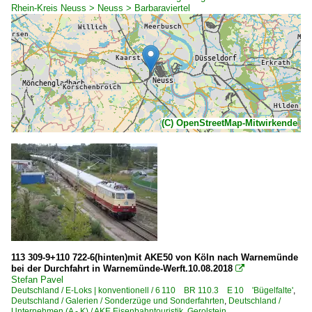
Rhein-Kreis Neuss > Neuss > Barbaraviertel
(C) OpenStreetMap-Mitwirkende
113 309-9+110 722-6(hinten)mit AKE50 von Köln nach Warnemünde
bei der Durchfahrt in Warnemünde-Werft.10.08.2018

Stefan Pavel
Deutschland / E-Loks | konventionell / 6 110 BR 110.3 E 10 'Bügelfalte'
,
Deutschland / Galerien / Sonderzüge und Sonderfahrten
,
Deutschland /
Unternehmen (A - K) / AKE Eisenbahntouristik, Gerolstein