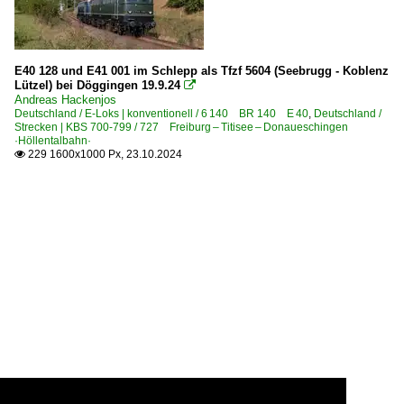
E40 128 und E41 001 im Schlepp als Tfzf 5604 (Seebrugg - Koblenz
Lützel) bei Döggingen 19.9.24

Andreas Hackenjos
Deutschland / E-Loks | konventionell / 6 140 BR 140 E 40
,
Deutschland /
Strecken | KBS 700-799 / 727 Freiburg – Titisee – Donaueschingen
·Höllentalbahn·
229 1600x1000 Px, 23.10.2024
