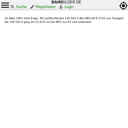
BAHN
BILDER.DE
Suche
Registrieren
Login
24.März 1991 beim Esign. Bf.Lauffen/Neckar 140 042-3 (Bw MH) mit E 3742 von Stuttgart
die 140 042-3 ging am 12.9.91 ins Aw MFX zur E3 und umlackiert