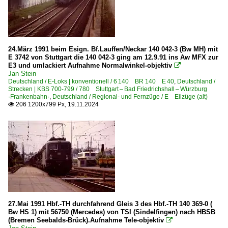
24.März 1991 beim Esign. Bf.Lauffen/Neckar 140 042-3 (Bw MH) mit
E 3742 von Stuttgart die 140 042-3 ging am 12.9.91 ins Aw MFX zur
E3 und umlackiert Aufnahme Normalwinkel-objektiv

Jan Stein
Deutschland / E-Loks | konventionell / 6 140 BR 140 E 40
,
Deutschland /
Strecken | KBS 700-799 / 780 Stuttgart – Bad Friedrichshall – Würzburg
·Frankenbahn·
,
Deutschland / Regional- und Fernzüge / E Eilzüge (alt)
206 1200x799 Px, 19.11.2024

27.Mai 1991 Hbf.-TH durchfahrend Gleis 3 des Hbf.-TH 140 369-0 (
Bw HS 1) mit 56750 (Mercedes) von TSI (Sindelfingen) nach HBSB
(Bremen Seebalds-Brück).Aufnahme Tele-objektiv
