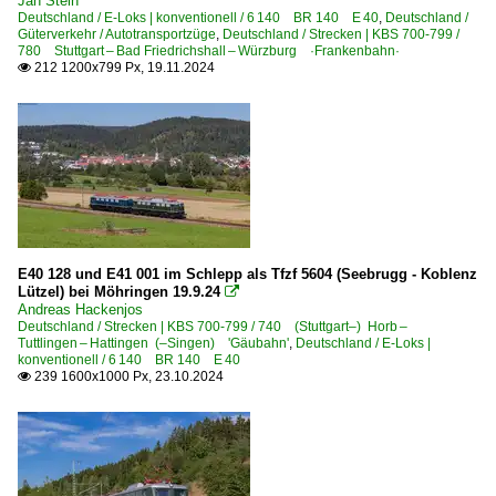
Jan Stein
Deutschland / E-Loks | konventionell / 6 140 BR 140 E 40
,
Deutschland /
Güterverkehr / Autotransportzüge
,
Deutschland / Strecken | KBS 700-799 /
780 Stuttgart – Bad Friedrichshall – Würzburg ·Frankenbahn·
212 1200x799 Px, 19.11.2024

E40 128 und E41 001 im Schlepp als Tfzf 5604 (Seebrugg - Koblenz
Lützel) bei Möhringen 19.9.24

Andreas Hackenjos
Deutschland / Strecken | KBS 700-799 / 740 (Stuttgart–) Horb –
Tuttlingen – Hattingen (–Singen) 'Gäubahn'
,
Deutschland / E-Loks |
konventionell / 6 140 BR 140 E 40
239 1600x1000 Px, 23.10.2024
