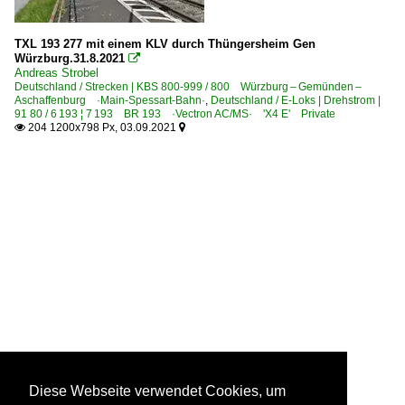
TXL 193 277 mit einem KLV durch Thüngersheim Gen
Würzburg.31.8.2021

Andreas Strobel
Deutschland / Strecken | KBS 800-999 / 800 Würzburg – Gemünden –
Aschaffenburg ·Main-Spessart-Bahn·
,
Deutschland / E-Loks | Drehstrom |
91 80 / 6 193 ¦ 7 193 BR 193 ·Vectron AC/MS· 'X4 E' Private
204 1200x798 Px, 03.09.2021


Diese Webseite verwendet Cookies, um