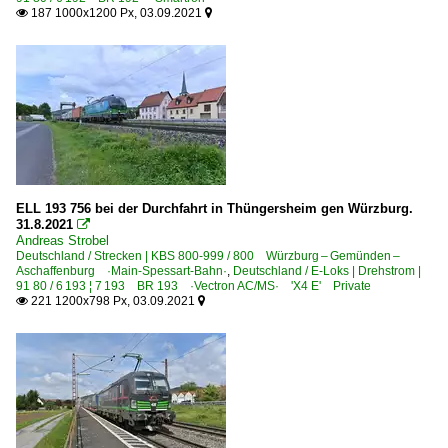
187 1000x1200 Px, 03.09.2021


ELL 193 756 bei der Durchfahrt in Thüngersheim gen Würzburg.
31.8.2021

Andreas Strobel
Deutschland / Strecken | KBS 800-999 / 800 Würzburg – Gemünden –
Aschaffenburg ·Main-Spessart-Bahn·
,
Deutschland / E-Loks | Drehstrom |
91 80 / 6 193 ¦ 7 193 BR 193 ·Vectron AC/MS· 'X4 E' Private
221 1200x798 Px, 03.09.2021

