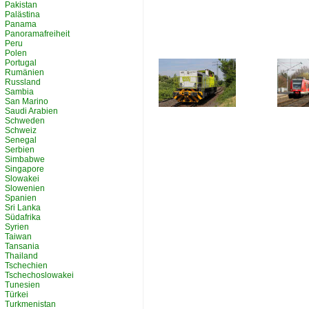
Pakistan
Palästina
Panama
Panoramafreiheit
Peru
Polen
Portugal
Rumänien
Russland
Sambia
San Marino
Saudi Arabien
Schweden
Schweiz
Senegal
Serbien
Simbabwe
Singapore
Slowakei
Slowenien
Spanien
Sri Lanka
Südafrika
Syrien
Taiwan
Tansania
Thailand
Tschechien
Tschechoslowakei
Tunesien
Türkei
Turkmenistan