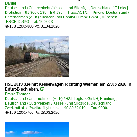
Daniel
Deutschland / Güterverkehr / Kessel- und Silozüge
,
Deutschland / E-Loks |
Drehstrom | 91 80 / 6 185 BR 185 ·Traxx AC1/2· Private
,
Deutschland /
Unternehmen (A - K) / Beacon Rail Capital Europe GmbH, München
·BRCE·DISPO· ab 10.2023
138 1200x800 Px, 01.04.2026

HSL 2019 314 mit Kesselwagen Richtung Weimar, am 27.03.2026 in
Erfurt-Bischleben.

Frank Thomas
Deutschland / Unternehmen (A - K) / HSL Logistik GmbH, Hamburg
,
Deutschland / Güterverkehr / Kessel- und Silozüge
,
Deutschland /
Zweikraftloks | Zweikrafthybridloks | 90 80 / 2 019 ·Euro9000·
179 1200x766 Px, 28.03.2026
