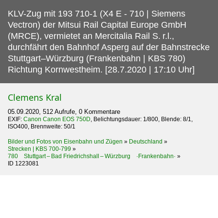
KLV-Zug mit 193 710-1 (X4 E - 710 | Siemens
Vectron) der Mitsui Rail Capital Europe GmbH
(MRCE), vermietet an Mercitalia Rail S.
r.l.,
durchfährt den Bahnhof Asperg auf der Bahnstrecke
Stuttgart–Würzburg (Frankenbahn | KBS 780)
Richtung Kornwestheim. [28.7.2020 | 17:10 Uhr]
Clemens Kral
05.09.2020, 512 Aufrufe, 0 Kommentare
EXIF:
Canon Canon EOS 750D
, Belichtungsdauer: 1/800, Blende: 8/1,
ISO400, Brennweite: 50/1
Bilder und Fotos von Eisenbahn und Zügen
»
Deutschland
»
Strecken | KBS 700-799
»
780 Stuttgart – Bad Friedrichshall – Würzburg ·Frankenbahn·
»
ID 1223081