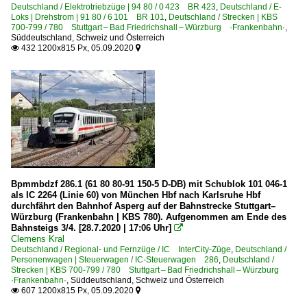
Deutschland / Elektrotriebzüge | 94 80 / 0 423 BR 423
,
Deutschland / E-
Loks | Drehstrom | 91 80 / 6 101 BR 101
,
Deutschland / Strecken | KBS
700-799 / 780 Stuttgart – Bad Friedrichshall – Würzburg ·Frankenbahn·
,
Süddeutschland, Schweiz und Österreich
432 1200x815 Px, 05.09.2020


Bpmmbdzf 286.1 (61 80 80-91 150-5 D-DB) mit Schublok 101 046-1
als IC 2264 (Linie 60) von München Hbf nach Karlsruhe Hbf
durchfährt den Bahnhof Asperg auf der Bahnstrecke Stuttgart–
Würzburg (Frankenbahn | KBS 780). Aufgenommen am Ende des
Bahnsteigs 3/4. [28.7.2020 | 17:06 Uhr]

Clemens Kral
Deutschland / Regional- und Fernzüge / IC InterCity-Züge
,
Deutschland /
Personenwagen | Steuerwagen / IC-Steuerwagen 286
,
Deutschland /
Strecken | KBS 700-799 / 780 Stuttgart – Bad Friedrichshall – Würzburg
·Frankenbahn·
,
Süddeutschland, Schweiz und Österreich
607 1200x815 Px, 05.09.2020

