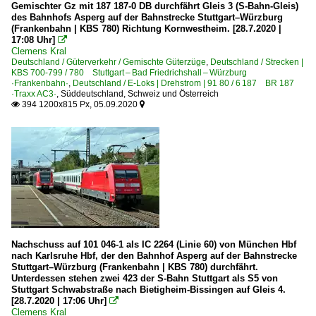
Gemischter Gz mit 187 187-0 DB durchfährt Gleis 3 (S-Bahn-Gleis)
des Bahnhofs Asperg auf der Bahnstrecke Stuttgart–Würzburg
(Frankenbahn | KBS 780) Richtung Kornwestheim. [28.7.2020 |
17:08 Uhr]

Clemens Kral
Deutschland / Güterverkehr / Gemischte Güterzüge
,
Deutschland / Strecken |
KBS 700-799 / 780 Stuttgart – Bad Friedrichshall – Würzburg
·Frankenbahn·
,
Deutschland / E-Loks | Drehstrom | 91 80 / 6 187 BR 187
·Traxx AC3·
,
Süddeutschland, Schweiz und Österreich
394 1200x815 Px, 05.09.2020


Nachschuss auf 101 046-1 als IC 2264 (Linie 60) von München Hbf
nach Karlsruhe Hbf, der den Bahnhof Asperg auf der Bahnstrecke
Stuttgart–Würzburg (Frankenbahn | KBS 780) durchfährt.
Unterdessen stehen zwei 423 der S-Bahn Stuttgart als S5 von
Stuttgart Schwabstraße nach Bietigheim-Bissingen auf Gleis 4.
[28.7.2020 | 17:06 Uhr]

Clemens Kral