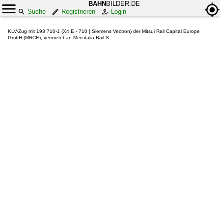
BAHN
BILDER.DE
Suche
Registrieren
Login
KLV-Zug mit 193 710-1 (X4 E - 710 | Siemens Vectron) der Mitsui Rail Capital Europe
GmbH (MRCE), vermietet an Mercitalia Rail S