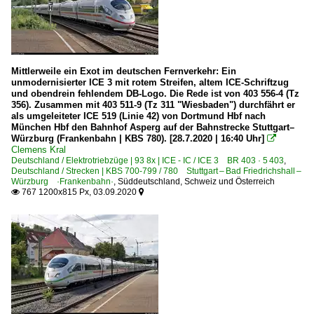
Mittlerweile ein Exot im deutschen Fernverkehr: Ein
unmodernisierter ICE 3 mit rotem Streifen, altem ICE-Schriftzug
und obendrein fehlendem DB-Logo. Die Rede ist von 403 556-4 (Tz
356). Zusammen mit 403 511-9 (Tz 311 "Wiesbaden") durchfährt er
als umgeleiteter ICE 519 (Linie 42) von Dortmund Hbf nach
München Hbf den Bahnhof Asperg auf der Bahnstrecke Stuttgart–
Würzburg (Frankenbahn | KBS 780). [28.7.2020 | 16:40 Uhr]

Clemens Kral
Deutschland / Elektrotriebzüge | 93 8x | ICE - IC / ICE 3 BR 403 · 5 403
,
Deutschland / Strecken | KBS 700-799 / 780 Stuttgart – Bad Friedrichshall –
Würzburg ·Frankenbahn·
,
Süddeutschland, Schweiz und Österreich
767 1200x815 Px, 03.09.2020

