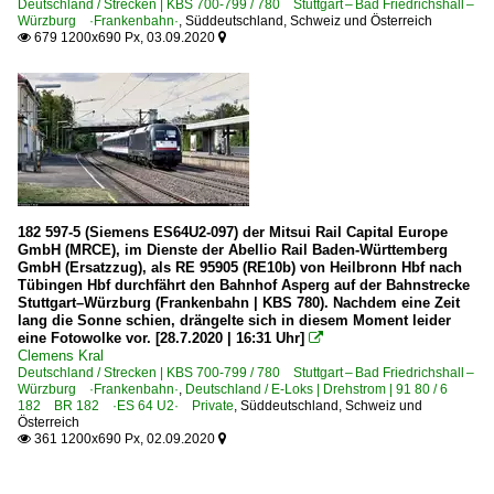
Deutschland / Strecken | KBS 700-799 / 780 Stuttgart – Bad Friedrichshall –
Würzburg ·Frankenbahn·
,
Süddeutschland, Schweiz und Österreich
679 1200x690 Px, 03.09.2020


182 597-5 (Siemens ES64U2-097) der Mitsui Rail Capital Europe
GmbH (MRCE), im Dienste der Abellio Rail Baden-Württemberg
GmbH (Ersatzzug), als RE 95905 (RE10b) von Heilbronn Hbf nach
Tübingen Hbf durchfährt den Bahnhof Asperg auf der Bahnstrecke
Stuttgart–Würzburg (Frankenbahn | KBS 780). Nachdem eine Zeit
lang die Sonne schien, drängelte sich in diesem Moment leider
eine Fotowolke vor. [28.7.2020 | 16:31 Uhr]

Clemens Kral
Deutschland / Strecken | KBS 700-799 / 780 Stuttgart – Bad Friedrichshall –
Würzburg ·Frankenbahn·
,
Deutschland / E-Loks | Drehstrom | 91 80 / 6
182 BR 182 ·ES 64 U2· Private
,
Süddeutschland, Schweiz und
Österreich
361 1200x690 Px, 02.09.2020

