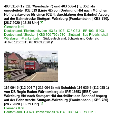
403 511-9 (Tz 311 "Wiesbaden") und 403 556-4 (Tz 356) als
umgeleiteter ICE 519 (Linie 42) von Dortmund Hbf nach München
Hbf, ersatzweise für einen ICE 4, durchfahren den Bahnhof Asperg
auf der Bahnstrecke Stuttgart–Würzburg (Frankenbahn | KBS 780).
[28.7.2020 | 16:39 Uhr]

Clemens Kral
Deutschland / Elektrotriebzüge | 93 8x | ICE - IC / ICE 3 BR 403 · 5 403
,
Deutschland / Strecken | KBS 700-799 / 780 Stuttgart – Bad Friedrichshall –
Würzburg ·Frankenbahn·
,
Süddeutschland, Schweiz und Österreich
670 1200x815 Px, 03.09.2020


114 004-5 (112 004-7 | 212 004-6) mit Schublok 114 035-9 (112 035-1)
von DB Regio Baden-Württemberg als IRE 16653 (IRE8) von
Würzburg Hbf nach Stuttgart Hbf durchfährt den Bahnhof Asperg
auf der Bahnstrecke Stuttgart–Würzburg (Frankenbahn | KBS 780).
[28.7.2020 | 16:39 Uhr]

Clemens Kral
Deutschland / E-Loks | konventionell / 6 114 BR 114.0 ex 112.0
,