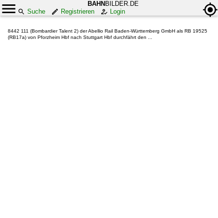
BAHN
BILDER.DE
Suche
Registrieren
Login
8442 111 (Bombardier Talent 2) der Abellio Rail Baden-Württemberg GmbH als RB 19525
(RB17a) von Pforzheim Hbf nach Stuttgart Hbf durchfährt den ...