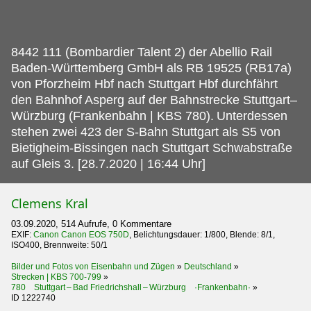
8442 111 (Bombardier Talent 2) der Abellio Rail
Baden-Württemberg GmbH als RB 19525 (RB17a)
von Pforzheim Hbf nach Stuttgart Hbf durchfährt
den Bahnhof Asperg auf der Bahnstrecke Stuttgart–
Würzburg (Frankenbahn | KBS 780).
Unterdessen
stehen zwei 423 der S-Bahn Stuttgart als S5 von
Bietigheim-Bissingen nach Stuttgart Schwabstraße
auf Gleis 3. [28.7.2020 | 16:44 Uhr]
Clemens Kral
03.09.2020, 514 Aufrufe, 0 Kommentare
EXIF:
Canon Canon EOS 750D
, Belichtungsdauer: 1/800, Blende: 8/1,
ISO400, Brennweite: 50/1
Bilder und Fotos von Eisenbahn und Zügen
»
Deutschland
»
Strecken | KBS 700-799
»
780 Stuttgart – Bad Friedrichshall – Würzburg ·Frankenbahn·
»
ID 1222740