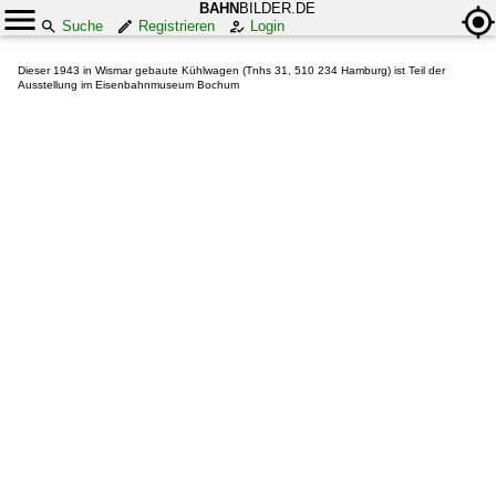
BAHN
BILDER.DE
Suche
Registrieren
Login
Dieser 1943 in Wismar gebaute Kühlwagen (Tnhs 31, 510 234 Hamburg) ist Teil der
Ausstellung im Eisenbahnmuseum Bochum