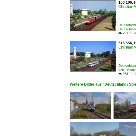
150 106, 
Christian
Deutschland
Deutschland
251
1104

515 556, 
Christian
Deutschland
428 Bochum
263
1104

Weitere Bilder aus "Deutschland / S