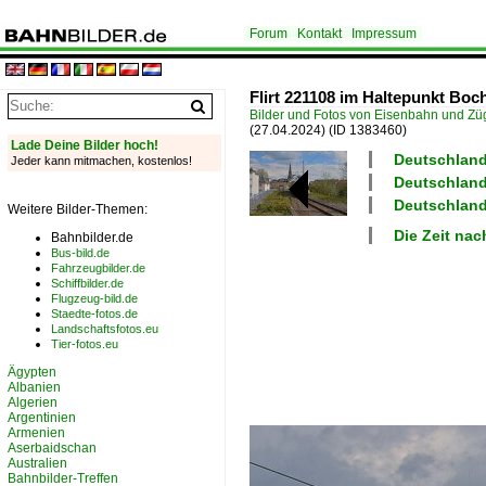
Forum
Kontakt
Impressum
Flirt 221108 im Haltepunkt Boc
Bilder und Fotos von Eisenbahn und Z
(27.04.2024)
(ID 1383460)
Lade Deine Bilder hoch!
Deutschland
Jeder kann mitmachen, kostenlos!
Deutschland 
Deutschland
Weitere Bilder-Themen:
Die Zeit nac
Bahnbilder.de
Bus-bild.de
Fahrzeugbilder.de
Schiffbilder.de
Flugzeug-bild.de
Staedte-fotos.de
Landschaftsfotos.eu
Tier-fotos.eu
Ägypten
Albanien
Algerien
Argentinien
Armenien
Aserbaidschan
Australien
Bahnbilder-Treffen