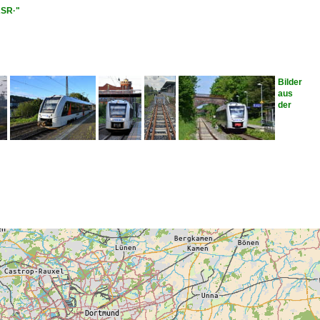
ASR·"
Bilder
aus
der