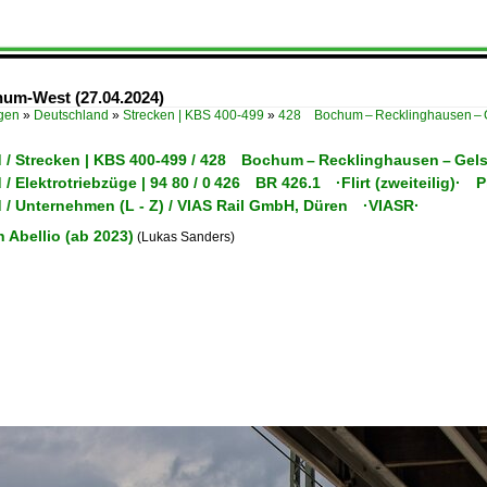
hum-West (27.04.2024)
ügen
»
Deutschland
»
Strecken | KBS 400-499
»
428 Bochum – Recklinghausen – 
 / Strecken | KBS 400-499 / 428 Bochum – Recklinghausen – Ge
/ Elektrotriebzüge | 94 80 / 0 426 BR 426.1 ·Flirt (zweiteilig)· P
 / Unternehmen (L - Z) / VIAS Rail GmbH, Düren ·VIASR·
h Abellio (ab 2023)
(Lukas Sanders)