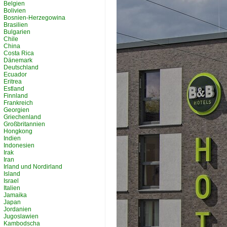
Belgien
Bolivien
Bosnien-Herzegowina
Brasilien
Bulgarien
Chile
China
Costa Rica
Dänemark
Deutschland
Ecuador
Eritrea
Estland
Finnland
Frankreich
Georgien
Griechenland
Großbritannien
Hongkong
Indien
Indonesien
Irak
Iran
Irland und Nordirland
Island
Israel
Italien
Jamaika
Japan
Jordanien
Jugoslawien
Kambodscha