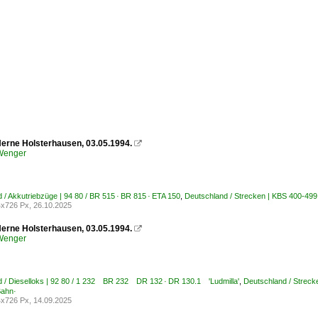
Herne Holsterhausen, 03.05.1994.

 Wenger
 / Akkutriebzüge | 94 80 / BR 515 · BR 815 · ETA 150
,
Deutschland / Strecken | KBS 400-49
x726 Px, 26.10.2025
Herne Holsterhausen, 03.05.1994.

 Wenger
 / Dieselloks | 92 80 / 1 232 BR 232 DR 132 · DR 130.1 'Ludmilla'
,
Deutschland / Strec
Bahn·
x726 Px, 14.09.2025