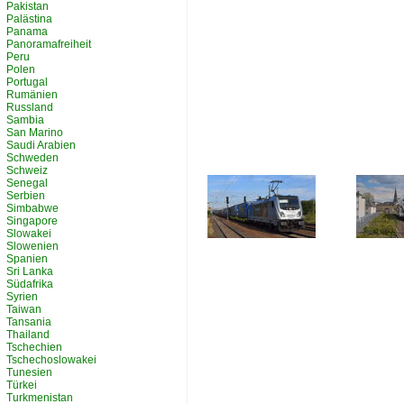
Pakistan
Palästina
Panama
Panoramafreiheit
Peru
Polen
Portugal
Rumänien
Russland
Sambia
San Marino
Saudi Arabien
Schweden
Schweiz
Senegal
Serbien
Simbabwe
Singapore
Slowakei
Slowenien
Spanien
Sri Lanka
Südafrika
Syrien
Taiwan
Tansania
Thailand
Tschechien
Tschechoslowakei
Tunesien
Türkei
Turkmenistan