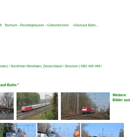
 428 Bochum – Recklinghausen – Gelsenkirchen ·Glückauf-Bahn·
,
nder) / Nordrhein-Westfalen
,
Deutschland / Strecken | KBS 400-499 /
kauf-Bahn·"
Weitere
Bilder aus