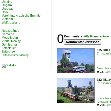
Ukraine
Ungarn
Uruguay
USA
Vereinigte Arabische Emirate
Vietnam
Weißrussland
Neuzugänge
0
Gemälde
Kommentare,
Alle Kommentare
Modellbahn
Virtual Reality
Kommentar verfassen
Gemischtes
Fotostellen
515 580, 
Zeitachse
Christian
Datenschutzerklärung
Deutschland
137
1104

232 451, 
Christian
Deutschland
·Glückauf-
268
1104
