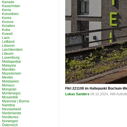
Kanada
Kasachstan
Kenia
Kolumbien
Korea
Kosovo
Kroatien
Kuba
Kuwait
Laos
Lettland
Libanon
Liechtenstein
Litauen
Luxemburg
Madagaskar
Malaysia
Marokko
Mazedonien
Mexiko
Moldawien
Monaco
Flirt 221108 im Haltepunkt Bochum-We
Mongolei
Montenegro
Lukas Sanders
08.10.2024, 498 Aufruf
Mosambik
Myanmar | Burma
Namibia
Neuseeland
Niederlande
Nordkorea
Norwegen
Österreich