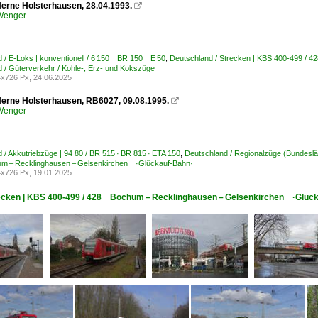
Herne Holsterhausen, 28.04.1993.

 Wenger
 / E-Loks | konventionell / 6 150 BR 150 E 50
,
Deutschland / Strecken | KBS 400-499 /
 / Güterverkehr / Kohle-, Erz- und Kokszüge
x726 Px, 24.06.2025
Herne Holsterhausen, RB6027, 09.08.1995.

 Wenger
 / Akkutriebzüge | 94 80 / BR 515 · BR 815 · ETA 150
,
Deutschland / Regionalzüge (Bundeslä
 – Recklinghausen – Gelsenkirchen ·Glückauf-Bahn·
x726 Px, 19.01.2025
trecken | KBS 400-499 / 428 Bochum – Recklinghausen – Gelsenkirchen ·Glüc