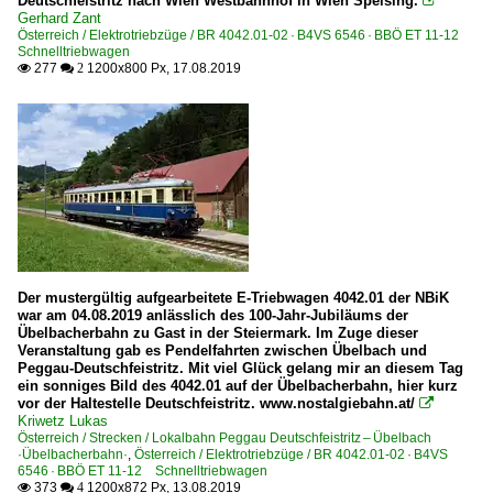
Deutschfeistritz nach Wien Westbahnhof in Wien Speising.

Gerhard Zant
Österreich / Elektrotriebzüge / BR 4042.01-02 · B4VS 6546 · BBÖ ET 11-12
Schnelltriebwagen
277
1200x800 Px, 17.08.2019

 2
Der mustergültig aufgearbeitete E-Triebwagen 4042.01 der NBiK
war am 04.08.2019 anlässlich des 100-Jahr-Jubiläums der
Übelbacherbahn zu Gast in der Steiermark. Im Zuge dieser
Veranstaltung gab es Pendelfahrten zwischen Übelbach und
Peggau-Deutschfeistritz. Mit viel Glück gelang mir an diesem Tag
ein sonniges Bild des 4042.01 auf der Übelbacherbahn, hier kurz
vor der Haltestelle Deutschfeistritz. www.nostalgiebahn.at/

Kriwetz Lukas
Österreich / Strecken / Lokalbahn Peggau Deutschfeistritz – Übelbach
·Übelbacherbahn·
,
Österreich / Elektrotriebzüge / BR 4042.01-02 · B4VS
6546 · BBÖ ET 11-12 Schnelltriebwagen
373
1200x872 Px, 13.08.2019

 4