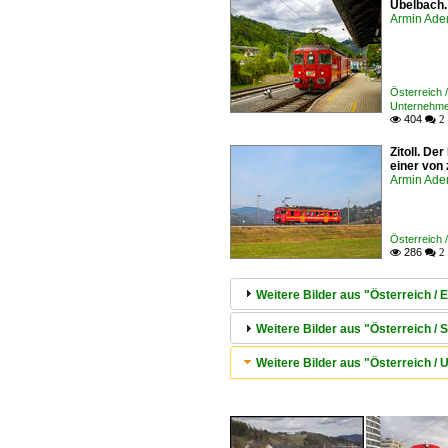
Übelbach.
Armin Ade
Österreich 
Unternehme
404

 2
Zitoll. D
einer von 
Armin Ade
Österreich 
286

 2
Weitere Bilder aus "Österreich /
Weitere Bilder aus "Österreich /
Weitere Bilder aus "Österreich 