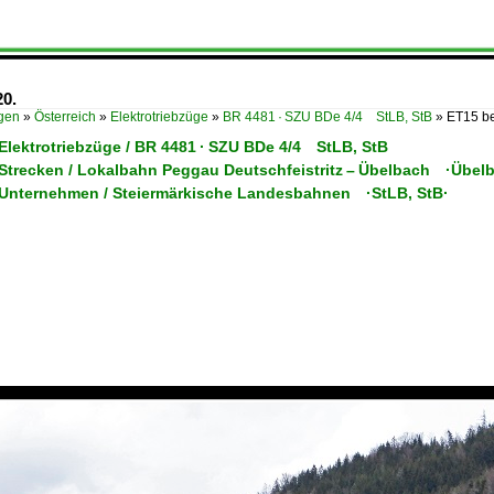
20.
ügen
»
Österreich
»
Elektrotriebzüge
»
BR 4481 · SZU BDe 4/4 StLB, StB
»
ET15 be
 Elektrotriebzüge / BR 4481 · SZU BDe 4/4 StLB, StB
/ Strecken / Lokalbahn Peggau Deutschfeistritz – Übelbach ·Übel
/ Unternehmen / Steiermärkische Landesbahnen ·StLB, StB·