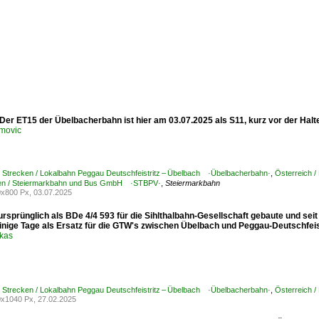
Der ET15 der Übelbacherbahn ist hier am 03.07.2025 als S11, kurz vor der Halte
movic
/ Strecken / Lokalbahn Peggau Deutschfeistritz – Übelbach ·Übelbacherbahn·
,
Österreich /
n / Steiermarkbahn und Bus GmbH ·STBPV·
,
Steiermarkbahn
x800 Px, 03.07.2025
rsprünglich als BDe 4/4 593 für die Sihlthalbahn-Gesellschaft gebaute und sei
inige Tage als Ersatz für die GTW's zwischen Übelbach und Peggau-Deutschfeistr
ukas
/ Strecken / Lokalbahn Peggau Deutschfeistritz – Übelbach ·Übelbacherbahn·
,
Österreich /
x1040 Px, 27.02.2025