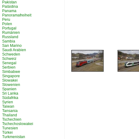
Pakistan
Palästina
Panama
Panoramafreiheit
Peru
Polen
Portugal
Rumänien
Russland
Sambia
San Marino
Saudi Arabien
Schweden
Schweiz
Senegal
Serbien
Simbabwe
Singapore
Slowakei
Slowenien
Spanien
Sri Lanka
Südafrika
Syrien
Taiwan
Tansania
Thailand
Tschechien
Tschechoslowakei
Tunesien
Türkei
Turkmenistan