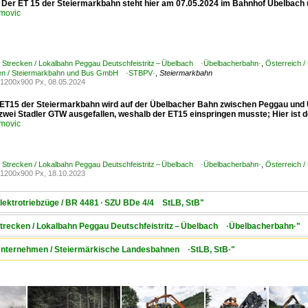
 Der ET 15 der Steiermarkbahn steht hier am 07.05.2024 im Bahnhof Übelbach 
movic
/ Strecken / Lokalbahn Peggau Deutschfeistritz – Übelbach ·Übelbacherbahn·
,
Österreich /
n / Steiermarkbahn und Bus GmbH ·STBPV·
,
Steiermarkbahn
1200x900 Px, 08.05.2024
er ET15 der Steiermarkbahn wird auf der Übelbacher Bahn zwischen Peggau und 
zwei Stadler GTW ausgefallen, weshalb der ET15 einspringen musste; Hier ist de
movic
/ Strecken / Lokalbahn Peggau Deutschfeistritz – Übelbach ·Übelbacherbahn·
,
Österreich /
1200x900 Px, 18.10.2023
 Elektrotriebzüge / BR 4481 · SZU BDe 4/4 StLB, StB"
 Strecken / Lokalbahn Peggau Deutschfeistritz – Übelbach ·Übelbacherbahn·"
/ Unternehmen / Steiermärkische Landesbahnen ·StLB, StB·"