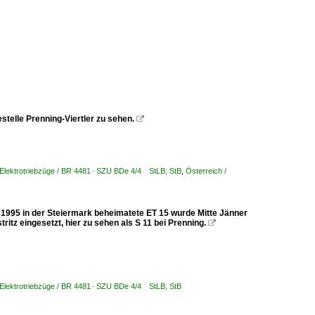
stelle Prenning-Viertler zu sehen.

 Elektrotriebzüge / BR 4481 · SZU BDe 4/4 StLB, StB
,
Österreich /
t 1995 in der Steiermark beheimatete ET 15 wurde Mitte Jänner
itz eingesetzt, hier zu sehen als S 11 bei Prenning.

 Elektrotriebzüge / BR 4481 · SZU BDe 4/4 StLB, StB