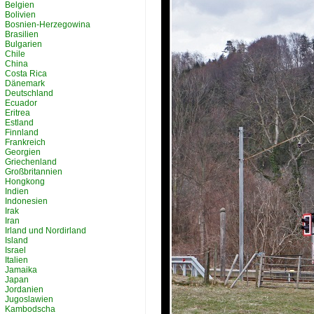
Belgien
Bolivien
Bosnien-Herzegowina
Brasilien
Bulgarien
Chile
China
Costa Rica
Dänemark
Deutschland
Ecuador
Eritrea
Estland
Finnland
Frankreich
Georgien
Griechenland
Großbritannien
Hongkong
Indien
Indonesien
Irak
Iran
Irland und Nordirland
Island
Israel
Italien
Jamaika
Japan
Jordanien
Jugoslawien
Kambodscha