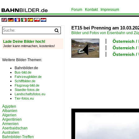
Forum
Kontakt
Impressum
ET15 bei Prenning am 10.03.20
Bilder und Fotos von Eisenbahn und Z
Österreich /
Lade Deine Bilder hoch!
Jeder kann mitmachen, kostenlos!
Österreich 
Österreich 
Weitere Bilder-Themen:
Bahnbilder.de
Bus-bild.de
Fahrzeugbilder.de
Schiffbilder.de
Flugzeug-bild.de
Staedte-fotos.de
Landschaftsfotos.eu
Tier-fotos.eu
Ägypten
Albanien
Algerien
Argentinien
Armenien
Aserbaidschan
Australien
Bahnbilder-Treffen