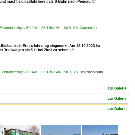
und macht sich abfahrbereit als S-Bahn nach Peggau.

 Elektrotriebzüge / BR 4481 · SZU BDe 4/4 StLB, StB
,
Österreich /
Übelbach als Ersatzfahrzeug eingesetzt. Am 18.10.2023 ist
r Triebwagen als S11 bei Zitoll zu sehen.

 Elektrotriebzüge / BR 4481 · SZU BDe 4/4 StLB, StB
,
Steiermarkbahn
zur Galerie
zur Galerie
zur Galerie