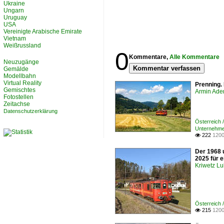
Ukraine
Ungarn
Uruguay
USA
Vereinigte Arabische Emirate
Vietnam
Weißrussland
0
Kommentare,
Alle Kommentare
Neuzugänge
Kommentar verfassen
Gemälde
Modellbahn
Virtual Reality
Prenning. 
Gemischtes
Armin Ade
Fotostellen
Zeitachse
Datenschutzerklärung
Österreich 
Unternehme
222
1200

Der 1968 u
2025 für e
Kriwetz L
Österreich 
215
1200
