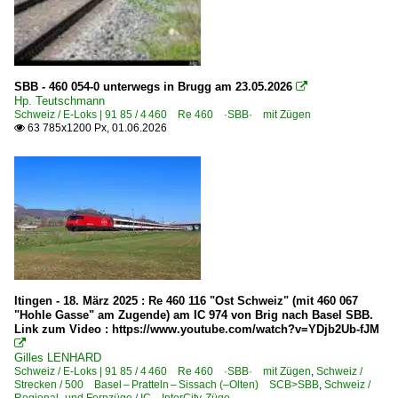
SBB - 460 054-0 unterwegs in Brugg am 23.05.2026

Hp. Teutschmann
Schweiz / E-Loks | 91 85 / 4 460 Re 460 ·SBB· mit Zügen
63 785x1200 Px, 01.06.2026

Itingen - 18. März 2025 : Re 460 116 "Ost Schweiz" (mit 460 067
"Hohle Gasse" am Zugende) am IC 974 von Brig nach Basel SBB.
Link zum Video : https://www.youtube.com/watch?v=YDjb2Ub-fJM

Gilles LENHARD
Schweiz / E-Loks | 91 85 / 4 460 Re 460 ·SBB· mit Zügen
,
Schweiz /
Strecken / 500 Basel – Pratteln – Sissach (–Olten) SCB>SBB
,
Schweiz /