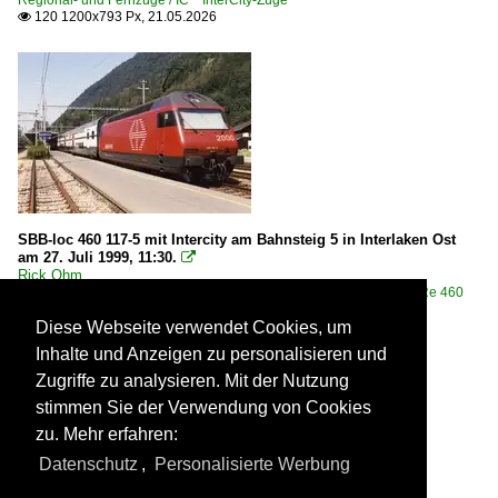
Regional- und Fernzüge / IC InterCity-Züge
120 1200x793 Px, 21.05.2026

SBB-loc 460 117-5 mit Intercity am Bahnsteig 5 in Interlaken Ost
am 27. Juli 1999, 11:30.

Rick Ohm
Schweiz / Bahnhöfe / Interlaken
,
Schweiz / E-Loks | 91 85 / 4 460 Re 460
·SBB· mit Zügen
146 1200x830 Px, 18.05.2026
Diese Webseite verwendet Cookies, um


Inhalte und Anzeigen zu personalisieren und
Zugriffe zu analysieren. Mit der Nutzung
stimmen Sie der Verwendung von Cookies
zu. Mehr erfahren:
Datenschutz
,
Personalisierte Werbung