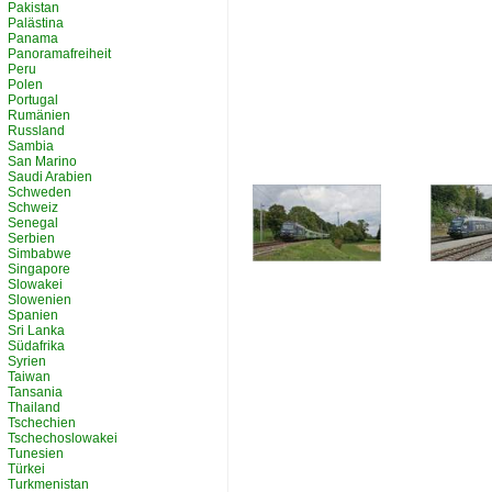
Pakistan
Palästina
Panama
Panoramafreiheit
Peru
Polen
Portugal
Rumänien
Russland
Sambia
San Marino
Saudi Arabien
Schweden
Schweiz
Senegal
Serbien
Simbabwe
Singapore
Slowakei
Slowenien
Spanien
Sri Lanka
Südafrika
Syrien
Taiwan
Tansania
Thailand
Tschechien
Tschechoslowakei
Tunesien
Türkei
Turkmenistan