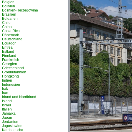
Belgien
Bolivien
Bosnien-Herzegowina
Brasilien
Bulgarien
Chile
China
Costa Rica
Dänemark
Deutschland
Ecuador
Eritrea
Estland
Finnland
Frankreich
Georgien
Griechenland
Großbritannien
Hongkong
Indien
Indonesien
Irak
Iran
Irland und Nordirland
Island
Israel
Italien
Jamaika
Japan
Jordanien
Jugoslawien
Kambodscha