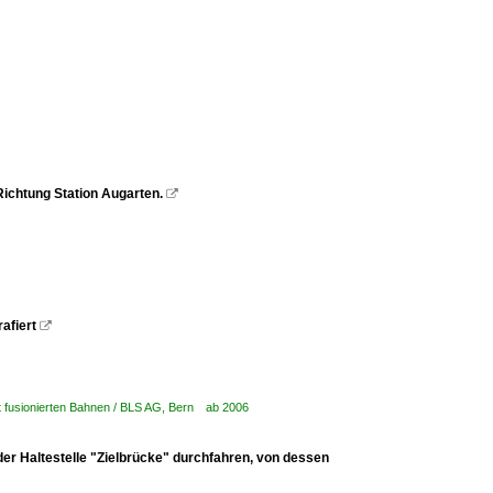
Richtung Station Augarten.

afiert

it fusionierten Bahnen / BLS AG, Bern ab 2006
der Haltestelle "Zielbrücke" durchfahren, von dessen