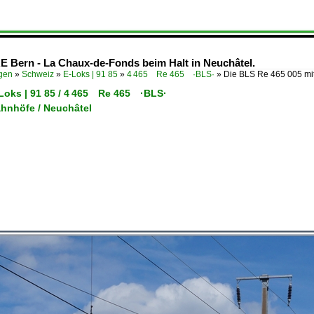
RE Bern - La Chaux-de-Fonds beim Halt in Neuchâtel.
ügen
»
Schweiz
»
E-Loks | 91 85
»
4 465 Re 465 ·BLS·
»
Die BLS Re 465 005 mi
-Loks | 91 85 / 4 465 Re 465 ·BLS·
ahnhöfe / Neuchâtel