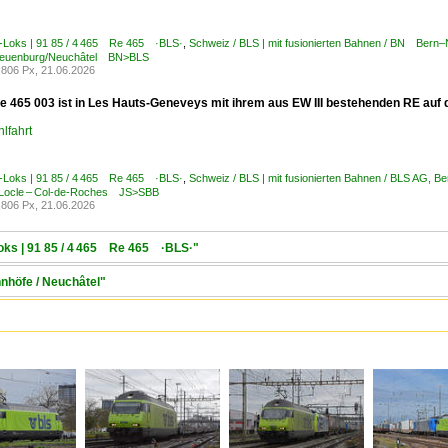
E-Loks | 91 85 / 4 465 Re 465 ·BLS·
,
Schweiz / BLS | mit fusionierten Bahnen / BN Be
Neuenburg/Neuchâtel BN>BLS
806 Px, 21.06.2026
e 465 003 ist in Les Hauts-Geneveys mit ihrem aus EW III bestehenden RE au
lfahrt
E-Loks | 91 85 / 4 465 Re 465 ·BLS·
,
Schweiz / BLS | mit fusionierten Bahnen / BLS AG, 
 Locle – Col-de-Roches JS>SBB
806 Px, 21.06.2026
Loks | 91 85 / 4 465 Re 465 ·BLS·"
hnhöfe / Neuchâtel"