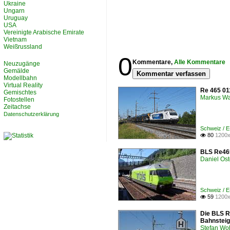
Ukraine
Ungarn
Uruguay
USA
Vereinigte Arabische Emirate
Vietnam
Weißrussland
0
Kommentare,
Alle Kommentare
Neuzugänge
Gemälde
Kommentar verfassen
Modellbahn
Virtual Reality
Re 465 011
Gemischtes
Markus W
Fotostellen
Zeitachse
Datenschutzerklärung
Schweiz / 
80
1200x

BLS Re465
Daniel Ost
Schweiz / 
59
1200x

Die BLS Re
Bahnsteig
Stefan Woh