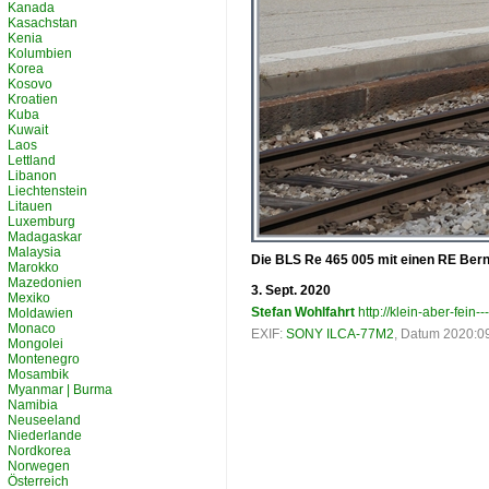
Kanada
Kasachstan
Kenia
Kolumbien
Korea
Kosovo
Kroatien
Kuba
Kuwait
Laos
Lettland
Libanon
Liechtenstein
Litauen
Luxemburg
Madagaskar
Malaysia
Die BLS Re 465 005 mit einen RE Bern
Marokko
Mazedonien
3. Sept. 2020
Mexiko
Stefan Wohlfahrt
http://klein-aber-fein--
Moldawien
Monaco
EXIF:
SONY ILCA-77M2
, Datum 2020:09
Mongolei
Montenegro
Mosambik
Myanmar | Burma
Namibia
Neuseeland
Niederlande
Nordkorea
Norwegen
Österreich