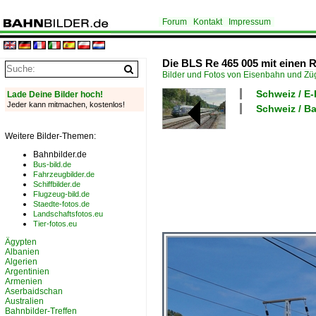
Forum
Kontakt
Impressum
Die BLS Re 465 005 mit einen 
Bilder und Fotos von Eisenbahn und Z
Schweiz / E
Lade Deine Bilder hoch!
Jeder kann mitmachen, kostenlos!
Schweiz / B
Weitere Bilder-Themen:
Bahnbilder.de
Bus-bild.de
Fahrzeugbilder.de
Schiffbilder.de
Flugzeug-bild.de
Staedte-fotos.de
Landschaftsfotos.eu
Tier-fotos.eu
Ägypten
Albanien
Algerien
Argentinien
Armenien
Aserbaidschan
Australien
Bahnbilder-Treffen