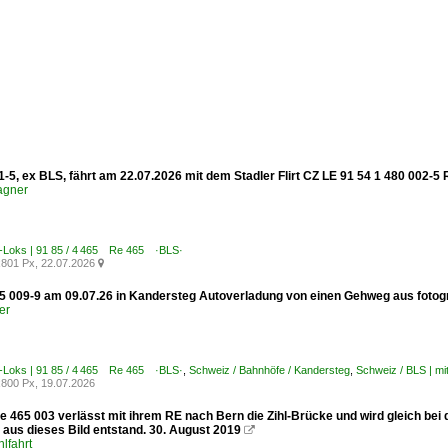
-5, ex BLS, fährt am 22.07.2026 mit dem Stadler Flirt CZ LE 91 54 1 480 002-5 
agner
E-Loks | 91 85 / 4 465 Re 465 ·BLS·
801 Px, 22.07.2026

 009-9 am 09.07.26 in Kandersteg Autoverladung von einen Gehweg aus fotogr
er
E-Loks | 91 85 / 4 465 Re 465 ·BLS·
,
Schweiz / Bahnhöfe / Kandersteg
,
Schweiz / BLS | m
800 Px, 19.07.2026
 465 003 verlässt mit ihrem RE nach Bern die Zihl-Brücke und wird gleich bei 
 aus dieses Bild entstand. 30. August 2019

lfahrt