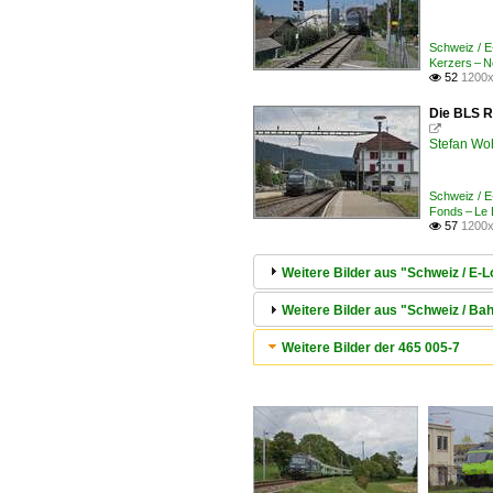
Schweiz / 
Kerzers – 
52
1200x

Die BLS R

Stefan Woh
Schweiz / 
Fonds – Le
57
1200x

Weitere Bilder aus "Schweiz / E-
Weitere Bilder aus "Schweiz / Ba
Weitere Bilder der 465 005-7