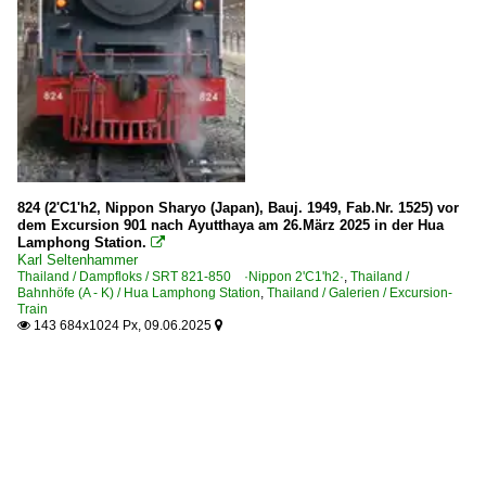
824 (2'C1'h2, Nippon Sharyo (Japan), Bauj. 1949, Fab.Nr. 1525) vor
dem Excursion 901 nach Ayutthaya am 26.März 2025 in der Hua
Lamphong Station.

Karl Seltenhammer
Thailand / Dampfloks / SRT 821-850 ·Nippon 2'C1'h2·
,
Thailand /
Bahnhöfe (A - K) / Hua Lamphong Station
,
Thailand / Galerien / Excursion-
Train
143 684x1024 Px, 09.06.2025

