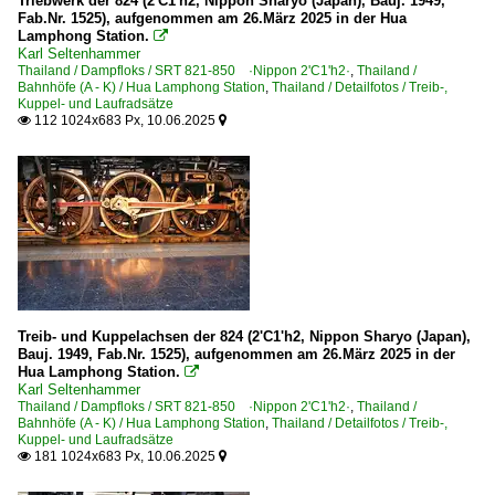
Triebwerk der 824 (2'C1'h2, Nippon Sharyo (Japan), Bauj. 1949,
Fab.Nr. 1525), aufgenommen am 26.März 2025 in der Hua
Lamphong Station.

Karl Seltenhammer
Thailand / Dampfloks / SRT 821-850 ·Nippon 2'C1'h2·
,
Thailand /
Bahnhöfe (A - K) / Hua Lamphong Station
,
Thailand / Detailfotos / Treib-,
Kuppel- und Laufradsätze
112 1024x683 Px, 10.06.2025


Treib- und Kuppelachsen der 824 (2'C1'h2, Nippon Sharyo (Japan),
Bauj. 1949, Fab.Nr. 1525), aufgenommen am 26.März 2025 in der
Hua Lamphong Station.

Karl Seltenhammer
Thailand / Dampfloks / SRT 821-850 ·Nippon 2'C1'h2·
,
Thailand /
Bahnhöfe (A - K) / Hua Lamphong Station
,
Thailand / Detailfotos / Treib-,
Kuppel- und Laufradsätze
181 1024x683 Px, 10.06.2025

