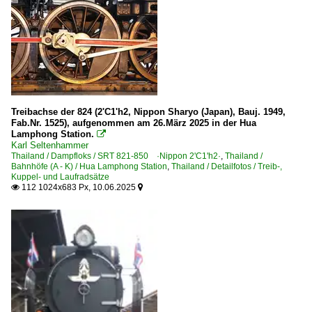
Treibachse der 824 (2'C1'h2, Nippon Sharyo (Japan), Bauj. 1949,
Fab.Nr. 1525), aufgenommen am 26.März 2025 in der Hua
Lamphong Station.

Karl Seltenhammer
Thailand / Dampfloks / SRT 821-850 ·Nippon 2'C1'h2·
,
Thailand /
Bahnhöfe (A - K) / Hua Lamphong Station
,
Thailand / Detailfotos / Treib-,
Kuppel- und Laufradsätze
112 1024x683 Px, 10.06.2025

