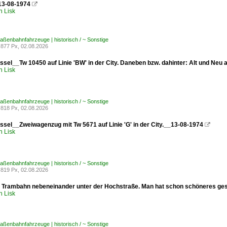
13-08-1974

h Lisk
traßenbahnfahrzeuge | historisch / ~ Sonstige
877 Px, 02.08.2026
sel__Tw 10450 auf Linie 'BW' in der City. Daneben bzw. dahinter: Alt und Neu
h Lisk
traßenbahnfahrzeuge | historisch / ~ Sonstige
818 Px, 02.08.2026
sel__Zweiwagenzug mit Tw 5671 auf Linie 'G' in der City.__13-08-1974

h Lisk
traßenbahnfahrzeuge | historisch / ~ Sonstige
819 Px, 02.08.2026
Trambahn nebeneinander unter der Hochstraße. Man hat schon schöneres ges
h Lisk
traßenbahnfahrzeuge | historisch / ~ Sonstige