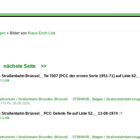
ügen
»
Bilder von
Klaus-Erich Lisk
nächste Seite
>>
 Straßenbahn Brüssel__Tw 7007 [PCC der ersten Serie 1951-71] auf Linie 62.
h Lisk
tadtverkehr / Straßenbahn Bruxelles (Brüssel) ·STIB/MIVB·
,
Belgien / Straßenbahnfahrzeug
773 Px, 05.08.2026
 Straßenbahn Brüssel__PCC Gelenk-Tw auf Linie 52.__13-08-1974

h Lisk
tadtverkehr / Straßenbahn Bruxelles (Brüssel) ·STIB/MIVB·
,
Belgien / Straßenbahnfahrzeug