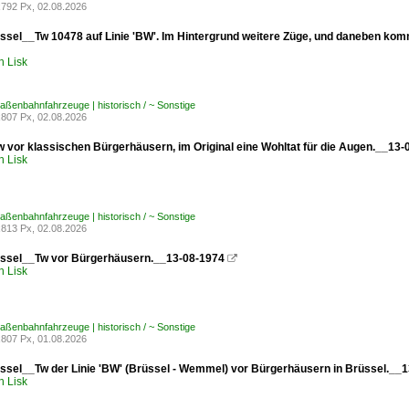
792 Px, 02.08.2026
sel__Tw 10478 auf Linie 'BW'. Im Hintergrund weitere Züge, und daneben komm
h Lisk
traßenbahnfahrzeuge | historisch / ~ Sonstige
807 Px, 02.08.2026
vor klassischen Bürgerhäusern, im Original eine Wohltat für die Augen.__13-
h Lisk
traßenbahnfahrzeuge | historisch / ~ Sonstige
813 Px, 02.08.2026
ssel__Tw vor Bürgerhäusern.__13-08-1974

h Lisk
traßenbahnfahrzeuge | historisch / ~ Sonstige
807 Px, 01.08.2026
sel__Tw der Linie 'BW' (Brüssel - Wemmel) vor Bürgerhäusern in Brüssel.__
h Lisk