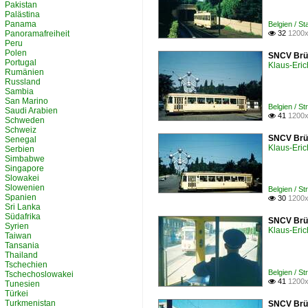
Pakistan
Palästina
Panama
Belgien / S
Panoramafreiheit
32
1200x

Peru
Polen
SNCV Brüs
Portugal
Klaus-Eric
Rumänien
Russland
Sambia
San Marino
Belgien / S
Saudi Arabien
41
1200x

Schweden
Schweiz
SNCV Brüs
Senegal
Klaus-Eric
Serbien
Simbabwe
Singapore
Slowakei
Slowenien
Belgien / S
Spanien
30
1200x

Sri Lanka
Südafrika
SNCV Brüs
Syrien
Klaus-Eric
Taiwan
Tansania
Thailand
Tschechien
Belgien / S
Tschechoslowakei
41
1200x

Tunesien
Türkei
Turkmenistan
SNCV Brüs