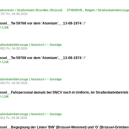
tadtverkehr / Straßenbahn Bruxelles (Brüssel) ·STIB/MIVB·
,
Belgien / Straßenbahnfahrzeug
797 Px, 04.08.2026
sel__Tw 59768 vor dem 'Atomium'.__13-08-1974

h Lisk
traßenbahnfahrzeuge | historisch / ~ Sonstige
802 Px, 04.08.2026
sel__Tw 59768 vor dem 'Atomium'.__13-08-1974

h Lisk
traßenbahnfahrzeuge | historisch / ~ Sonstige
683 Px, 04.08.2026
sel__Fahrpersonal damals bei SNCV noch in Uniform, im Straßenbahnbetrieb t
h Lisk
traßenbahnfahrzeuge | historisch / ~ Sonstige
811 Px, 04.08.2026
sel__Begegnung der Linien 'BW' (Brüssel-Wemmel) und 'G' (Brüssel-Grimbergen)