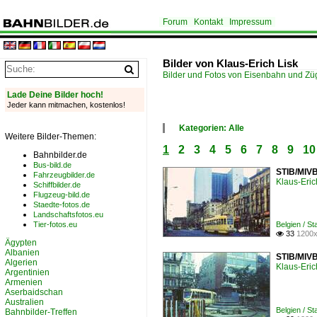
Forum
Kontakt
Impressum
Bilder von Klaus-Erich Lisk
Bilder und Fotos von Eisenbahn und Z
Lade Deine Bilder hoch!
Jeder kann mitmachen, kostenlos!
Kategorien: Alle
Weitere Bilder-Themen:
×
1
2
3
4
5
6
7
8
9
10
Alle Kategorien
Bahnbilder.de
Australien
Bus-bild.de
STIB/MIVB
Belgien
Fahrzeugbilder.de
Klaus-Eric
Deutschland
Schiffbilder.de
Flugzeug-bild.de
Frankreich
Staedte-fotos.de
Irak
Landschaftsfotos.eu
Italien
Tier-fotos.eu
Belgien / S
Kuwait
33
1200x

Norwegen
Ägypten
Österreich
Albanien
STIB/MIVB
Algerien
Polen
Klaus-Eric
Argentinien
Portugal
Armenien
Russland
Aserbaidschan
Schweden
Australien
Schweiz
Belgien / S
Bahnbilder-Treffen