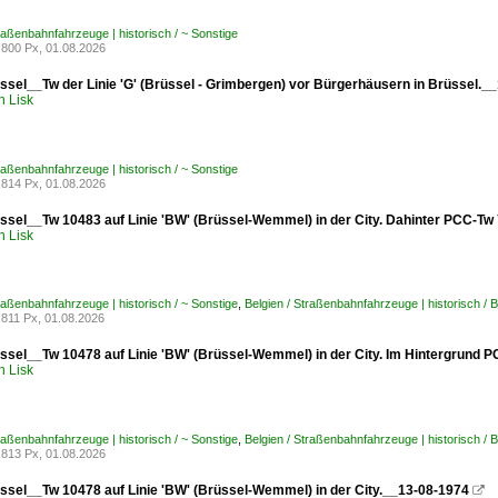
traßenbahnfahrzeuge | historisch / ~ Sonstige
800 Px, 01.08.2026
sel__Tw der Linie 'G' (Brüssel - Grimbergen) vor Bürgerhäusern in Brüssel._
h Lisk
traßenbahnfahrzeuge | historisch / ~ Sonstige
814 Px, 01.08.2026
sel__Tw 10483 auf Linie 'BW' (Brüssel-Wemmel) in der City. Dahinter PCC-Tw 
h Lisk
traßenbahnfahrzeuge | historisch / ~ Sonstige
,
Belgien / Straßenbahnfahrzeuge | historisch 
811 Px, 01.08.2026
sel__Tw 10478 auf Linie 'BW' (Brüssel-Wemmel) in der City. Im Hintergrund
h Lisk
traßenbahnfahrzeuge | historisch / ~ Sonstige
,
Belgien / Straßenbahnfahrzeuge | historisch 
813 Px, 01.08.2026
sel__Tw 10478 auf Linie 'BW' (Brüssel-Wemmel) in der City.__13-08-1974
