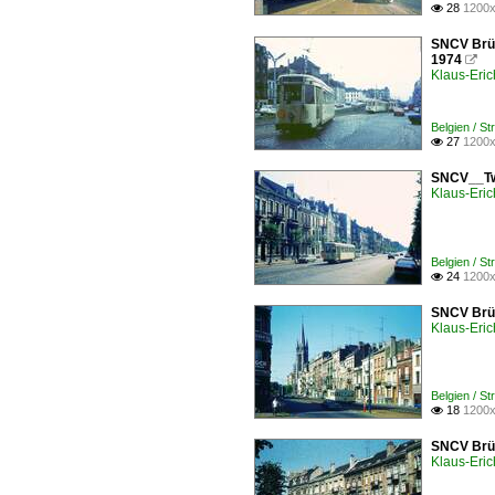
28
1200x

SNCV Brüs
1974

Klaus-Eric
Belgien / S
27
1200x

SNCV__Tw 
Klaus-Eric
Belgien / S
24
1200x

SNCV Brü
Klaus-Eric
Belgien / S
18
1200x

SNCV Brüs
Klaus-Eric