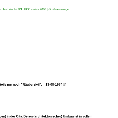
e | historisch / BN | PCC series 7000 | Großraumwagen
eils nur noch "Räuberzivil".__13-08-1974

 in der City. Deren (architektonischer) Umbau ist in vollem