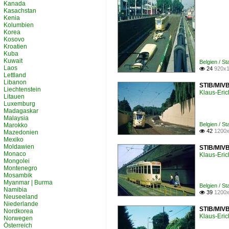
Kanada
Kasachstan
Kenia
Kolumbien
Korea
Kosovo
Kroatien
Kuba
Kuwait
Belgien / S
Laos
24
920x1

Lettland
Libanon
STIB/MIVB
Liechtenstein
Klaus-Eric
Litauen
Luxemburg
Madagaskar
Malaysia
Belgien / S
Marokko
42
1200x

Mazedonien
Mexiko
Moldawien
STIB/MIVB
Monaco
Klaus-Eric
Mongolei
Montenegro
Mosambik
Myanmar | Burma
Belgien / S
Namibia
39
1200x

Neuseeland
Niederlande
STIB/MIVB
Nordkorea
Klaus-Eric
Norwegen
Österreich