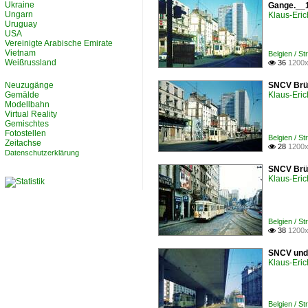
Ukraine
Gange.__
Ungarn
Klaus-Eric
Uruguay
USA
Vereinigte Arabische Emirate
Vietnam
Belgien / S
Weißrussland
36
1200x

Neuzugänge
SNCV Brüs
Gemälde
Klaus-Eric
Modellbahn
Virtual Reality
Gemischtes
Fotostellen
Belgien / S
Zeitachse
28
1200x

Datenschutzerklärung
SNCV Brüs
Klaus-Eric
Belgien / S
38
1200x

SNCV und 
Klaus-Eric
Belgien / S