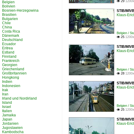
Tschechien
29
1200x

Belgien
Tunesien
Bolivien
Bosnien-Herzegowina
Ungarn
STIB/MIVB
Brasilien
Klaus-Eric
Bulgarien
Chile
China
Costa Rica
Belgien / S
Dänemark
25
1200x

Deutschland
Ecuador
STIB/MIVB
Eritrea
Klaus-Eric
Estland
Finnland
Frankreich
Georgien
Griechenland
Belgien / S
Großbritannien
28
1200x

Hongkong
Indien
STIB/MIVB
Indonesien
Klaus-Eric
Irak
Iran
Irland und Nordirland
Island
Belgien / S
Israel
25
1200x

Italien
Jamaika
Japan
STIB/MIVB
Jordanien
Klaus-Eric
Jugoslawien
Kambodscha