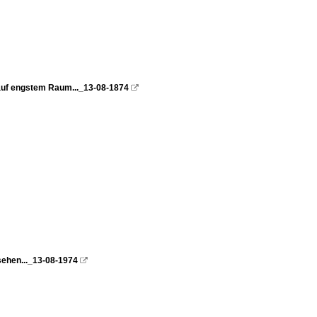
 auf engstem Raum..._13-08-1874

ehen..._13-08-1974
