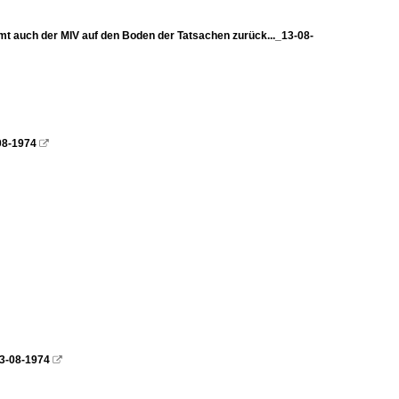
t auch der MIV auf den Boden der Tatsachen zurück..._13-08-
08-1974

13-08-1974
