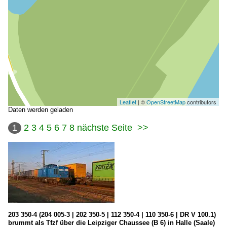
Leaflet
| ©
OpenStreetMap
contributors
Daten werden geladen
1
2
3
4
5
6
7
8
nächste Seite
>>
203 350-4 (204 005-3 | 202 350-5 | 112 350-4 | 110 350-6 | DR V 100.1)
brummt als Tfzf über die Leipziger Chaussee (B 6) in Halle (Saale)