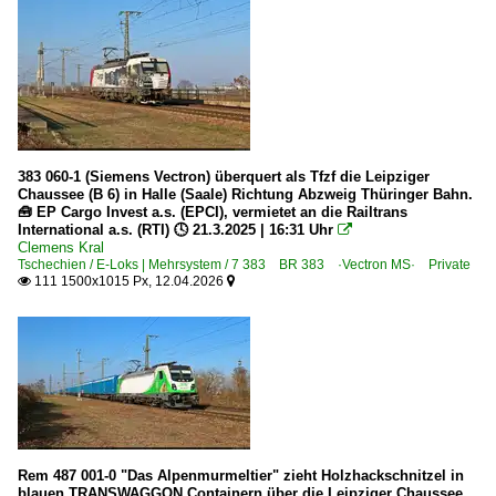
383 060-1 (Siemens Vectron) überquert als Tfzf die Leipziger
Chaussee (B 6) in Halle (Saale) Richtung Abzweig Thüringer Bahn.
🧰 EP Cargo Invest a.s. (EPCI), vermietet an die Railtrans
International a.s. (RTI) 🕓 21.3.2025 | 16:31 Uhr

Clemens Kral
Tschechien / E-Loks | Mehrsystem / 7 383 BR 383 ·Vectron MS· Private
111 1500x1015 Px, 12.04.2026


Rem 487 001-0 "Das Alpenmurmeltier" zieht Holzhackschnitzel in
blauen TRANSWAGGON Containern über die Leipziger Chaussee