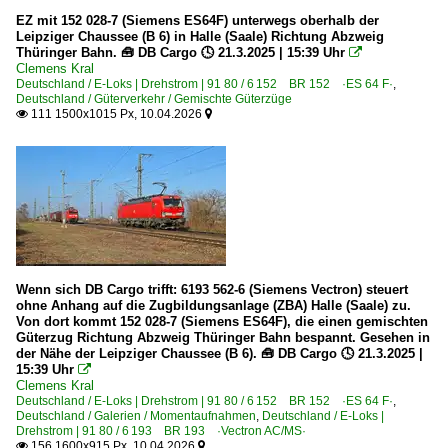
EZ mit 152 028-7 (Siemens ES64F) unterwegs oberhalb der
Leipziger Chaussee (B 6) in Halle (Saale) Richtung Abzweig
Thüringer Bahn. 🧰 DB Cargo 🕓 21.3.2025 | 15:39 Uhr

Clemens Kral
Deutschland / E-Loks | Drehstrom | 91 80 / 6 152 BR 152 ·ES 64 F·
,
Deutschland / Güterverkehr / Gemischte Güterzüge
111 1500x1015 Px, 10.04.2026


Wenn sich DB Cargo trifft: 6193 562-6 (Siemens Vectron) steuert
ohne Anhang auf die Zugbildungsanlage (ZBA) Halle (Saale) zu.
Von dort kommt 152 028-7 (Siemens ES64F), die einen gemischten
Güterzug Richtung Abzweig Thüringer Bahn bespannt. Gesehen in
der Nähe der Leipziger Chaussee (B 6). 🧰 DB Cargo 🕓 21.3.2025 |
15:39 Uhr

Clemens Kral
Deutschland / E-Loks | Drehstrom | 91 80 / 6 152 BR 152 ·ES 64 F·
,
Deutschland / Galerien / Momentaufnahmen
,
Deutschland / E-Loks |
Drehstrom | 91 80 / 6 193 BR 193 ·Vectron AC/MS·
156 1600x915 Px, 10.04.2026

