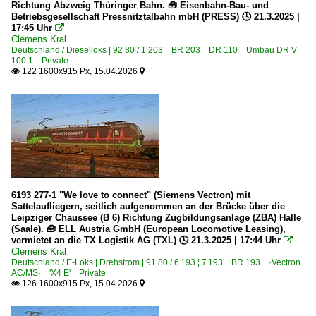
Richtung Abzweig Thüringer Bahn. 🧰 Eisenbahn-Bau- und
Betriebsgesellschaft Pressnitztalbahn mbH (PRESS) 🕓 21.3.2025 |
17:45 Uhr

Clemens Kral
Deutschland / Dieselloks | 92 80 / 1 203 BR 203 DR 110 Umbau DR V
100.1 Private
122 1600x915 Px, 15.04.2026


6193 277-1 "We love to connect" (Siemens Vectron) mit
Sattelaufliegern, seitlich aufgenommen an der Brücke über die
Leipziger Chaussee (B 6) Richtung Zugbildungsanlage (ZBA) Halle
(Saale). 🧰 ELL Austria GmbH (European Locomotive Leasing),
vermietet an die TX Logistik AG (TXL) 🕓 21.3.2025 | 17:44 Uhr

Clemens Kral
Deutschland / E-Loks | Drehstrom | 91 80 / 6 193 ¦ 7 193 BR 193 ·Vectron
AC/MS· 'X4 E' Private
126 1600x915 Px, 15.04.2026

