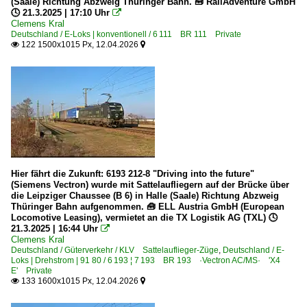
(Saale) Richtung Abzweig Thüringer Bahn. 🧰 RailAdventure GmbH
🕓 21.3.2025 | 17:10 Uhr

Clemens Kral
Deutschland / E-Loks | konventionell / 6 111 BR 111 Private
122 1500x1015 Px, 12.04.2026


Hier fährt die Zukunft: 6193 212-8 "Driving into the future"
(Siemens Vectron) wurde mit Sattelaufliegern auf der Brücke über
die Leipziger Chaussee (B 6) in Halle (Saale) Richtung Abzweig
Thüringer Bahn aufgenommen. 🧰 ELL Austria GmbH (European
Locomotive Leasing), vermietet an die TX Logistik AG (TXL) 🕓
21.3.2025 | 16:44 Uhr

Clemens Kral
Deutschland / Güterverkehr / KLV Sattelauflieger-Züge
,
Deutschland / E-
Loks | Drehstrom | 91 80 / 6 193 ¦ 7 193 BR 193 ·Vectron AC/MS· 'X4
E' Private
133 1600x1015 Px, 12.04.2026

