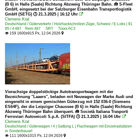
(B 6) in Halle (Saale) Richtung Abzweig Thüringer Bahn. 🧰 S-Fleet
GmbH, eingesetzt bei der Salzburger Eisenbahn Transportlogistik
GmbH (SETG) 🕓 21.3.2025 | 16:12 Uhr

Clemens Kral
Deutschland / Güterverkehr / Holzhackschnitzel-Züge
,
Schweiz / E-Loks | 91
85 / 4 487 Rem 487 ·SRT· Traxx AC3
159 1600x915 Px, 12.04.2026


Vierachsige doppelstöckige Autotransportwagen mit der
Bezeichnung "Laaers", beladen mit Neuwagen der Marke Audi und
eingereiht in einem gemischten Güterzug mit 152 036-0 (Siemens
ES64F), der die Leipziger Chaussee (B 6) in Halle (Saale) Richtung
Abzweig Thüringer Bahn überquert. 🧰 Società Italiana Trasporti
Ferroviari Autoveicoli S.p.A. (SITFA) 🕓 21.3.2025 | 16:04 Uhr

Clemens Kral
Deutschland / Güterwagen / 4 | Gattung L | Flachwagen mit Einzelradsätzen
in Sonderbauart
111 1600x1015 Px, 12.04.2026

