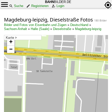
BAHN
BILDER.DE
Suche
Registrieren
Login
Magdeburg-leipzig, Dieselstraße Fotos
180 Bilder
Bilder und Fotos von Eisenbahn und Zügen
»
Deutschland
»
Sachsen-Anhalt
»
Halle (Saale)
»
Dieselstraße
»
Magdeburg-leipzig
Karte
+
−