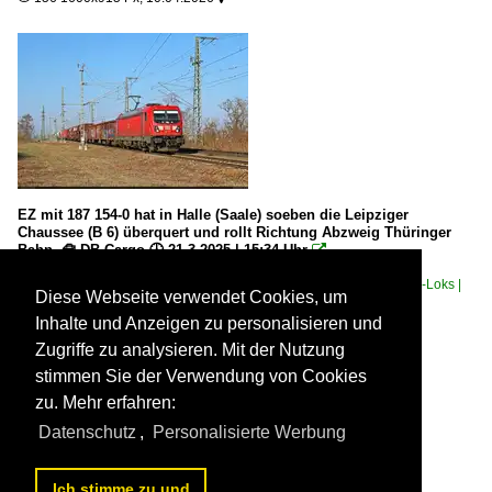
EZ mit 187 154-0 hat in Halle (Saale) soeben die Leipziger
Chaussee (B 6) überquert und rollt Richtung Abzweig Thüringer
Bahn. 🧰 DB Cargo 🕓 21.3.2025 | 15:34 Uhr

Clemens Kral
Deutschland / Güterverkehr / Gemischte Güterzüge
,
Deutschland / E-Loks |
Diese Webseite verwendet Cookies, um
Drehstrom | 91 80 / 6 187 BR 187 ·Traxx AC3·
135 1500x1015 Px, 10.04.2026


Inhalte und Anzeigen zu personalisieren und
Zugriffe zu analysieren. Mit der Nutzung
stimmen Sie der Verwendung von Cookies
zu. Mehr erfahren:
Datenschutz
,
Personalisierte Werbung
Ich stimme zu und