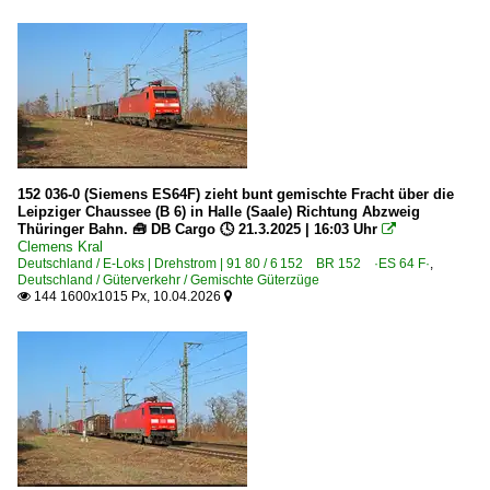
152 036-0 (Siemens ES64F) zieht bunt gemischte Fracht über die
Leipziger Chaussee (B 6) in Halle (Saale) Richtung Abzweig
Thüringer Bahn. 🧰 DB Cargo 🕓 21.3.2025 | 16:03 Uhr

Clemens Kral
Deutschland / E-Loks | Drehstrom | 91 80 / 6 152 BR 152 ·ES 64 F·
,
Deutschland / Güterverkehr / Gemischte Güterzüge
144 1600x1015 Px, 10.04.2026

