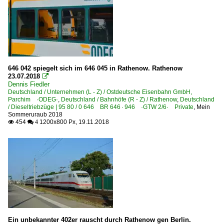
Kohle-, Erz- und Kokszüge
Personenwagen | Steuerwagen
Doppelstock-Steuerwagen 2. Generation für DR 760.0
Doppelstock-Steuerwagen 4. Generation 763-767, 785
646 042 spiegelt sich im 646 045 in Rathenow. Rathenow
IC-Steuerwagen 286
23.07.2018

Steuerwagen Bauart Wittenberge
Dennis Fiedler
Deutschland / Unternehmen (L - Z) / Ostdeutsche Eisenbahn GmbH,
Parchim ·ODEG·
,
Deutschland / Bahnhöfe (R - Z) / Rathenow
,
Deutschland
Regional- und Fernzüge
/ Dieseltriebzüge | 95 80 / 0 646 BR 646 · 946 ·GTW 2/6· Private
,
Mein
Sommeruraub 2018
454
1200x800 Px, 19.11.2018

 4
Mess Messzüge
MET Metropolitan-Züge
Regionalzüge (Bundesländer)
Berlin und Brandenburg
S-Bahnen und Regionalstadtbahnen
S-Bahn Mitteldeutschland
Ein unbekannter 402er rauscht durch Rathenow gen Berlin.