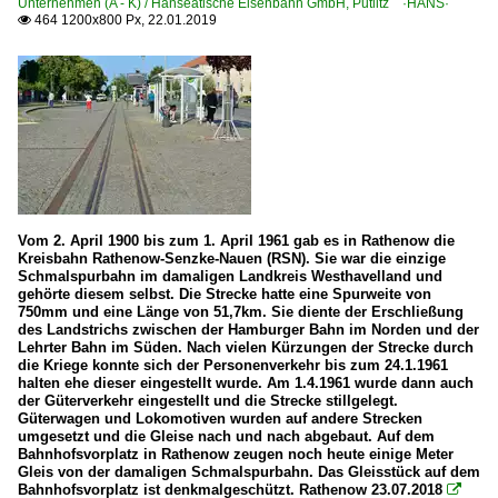
6 142 BR 142 DR 242 E 42
Unternehmen (A - K) / Hanseatische Eisenbahn GmbH, Putlitz ·HANS·
464 1200x800 Px, 22.01.2019

6 143 BR 143 DR 243
6 143 BR 143 DR 243 Private
6 151 BR 151
6 155 BR 155 DR 250 'Energiecontainer'
Elektrotriebzüge | 93 8x | ICE - IC
ICE 1 BR 401 · 5 401 · 5 801-804 ganze Züge
Vom 2. April 1900 bis zum 1. April 1961 gab es in Rathenow die
ICE 2 BR 402 · 5 402 · 5 805-808 Triebköpfe oder Züge
Kreisbahn Rathenow-Senzke-Nauen (RSN). Sie war die einzige
Schmalspurbahn im damaligen Landkreis Westhavelland und
ICE 2 BR 808 · 5 808 Steuerwagen
gehörte diesem selbst. Die Strecke hatte eine Spurweite von
750mm und eine Länge von 51,7km. Sie diente der Erschließung
ICE 3 BR 403 · 5 403
des Landstrichs zwischen der Hamburger Bahn im Norden und der
ICE 3 M BR 406 · 5 406
Lehrter Bahn im Süden. Nach vielen Kürzungen der Strecke durch
die Kriege konnte sich der Personenverkehr bis zum 24.1.1961
ICE 4 BR 412 · x 412 · x 812
halten ehe dieser eingestellt wurde. Am 1.4.1961 wurde dann auch
der Güterverkehr eingestellt und die Strecke stillgelegt.
ICE T BR 411 · 5 411
Güterwagen und Lokomotiven wurden auf andere Strecken
umgesetzt und die Gleise nach und nach abgebaut. Auf dem
ICE T BR 415 · 5 415
Bahnhofsvorplatz in Rathenow zeugen noch heute einige Meter
Gleis von der damaligen Schmalspurbahn. Das Gleisstück auf dem
Bahnhofsvorplatz ist denkmalgeschützt. Rathenow 23.07.2018

Elektrotriebzüge | 94 80