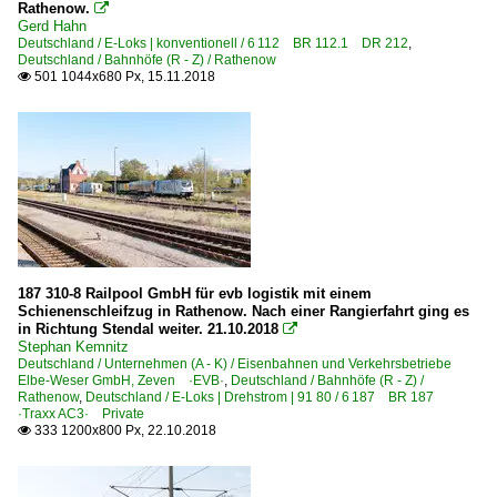
Rathenow.

Gerd Hahn
Elektrotriebzüge | HGV
Deutschland / E-Loks | konventionell / 6 112 BR 112.1 DR 212
,
Deutschland / Bahnhöfe (R - Z) / Rathenow
ETR 610 Pendolino, Frecciargento
501 1044x680 Px, 15.11.2018

Luxemburg
Unternehmen
CFL Cargo S. A., Esch-sur-Alzette ·CFLCA·
Niederlande
187 310-8 Railpool GmbH für evb logistik mit einem
Schienenschleifzug in Rathenow. Nach einer Rangierfahrt ging es
Unternehmen
in Richtung Stendal weiter. 21.10.2018

Stephan Kemnitz
ERS Railways B.V., Rotterdam ·ERSR·
Deutschland / Unternehmen (A - K) / Eisenbahnen und Verkehrsbetriebe
Elbe-Weser GmbH, Zeven ·EVB·
,
Deutschland / Bahnhöfe (R - Z) /
LOCON Benelux B.V. ·LBL·
Rathenow
,
Deutschland / E-Loks | Drehstrom | 91 80 / 6 187 BR 187
·Traxx AC3· Private
Nederlandse Spoorwegen N.V., Utrecht ·NS·
333 1200x800 Px, 22.10.2018

Österreich