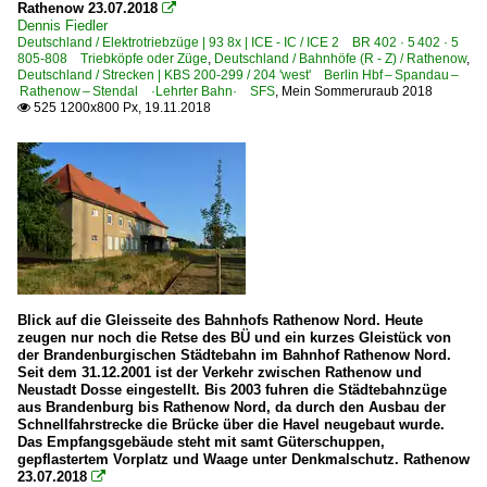
Rathenow 23.07.2018

Dennis Fiedler
Schmalspurbahnen
Deutschland / Elektrotriebzüge | 93 8x | ICE - IC / ICE 2 BR 402 · 5 402 · 5
805-808 Triebköpfe oder Züge
,
Deutschland / Bahnhöfe (R - Z) / Rathenow
,
~ Sonstige
Deutschland / Strecken | KBS 200-299 / 204 'west' Berlin Hbf – Spandau –
Rathenow – Stendal ·Lehrter Bahn· SFS
,
Mein Sommeruraub 2018
525 1200x800 Px, 19.11.2018

Sonstiges
Nachtaufnahmen
Strecken | KBS 200-299
202 'ost' (Berlin–) Grünau – Lübbenau – Cottbus ·Görlit
204 'west' Berlin Hbf – Spandau – Rathenow – Stendal 
Strecke 6512 Rathenow ⨯ Neustadt ex KBS 209.51 ·bra
Blick auf die Gleisseite des Bahnhofs Rathenow Nord. Heute
zeugen nur noch die Retse des BÜ und ein kurzes Gleistück von
Unternehmen (A - K)
der Brandenburgischen Städtebahn im Bahnhof Rathenow Nord.
Seit dem 31.12.2001 ist der Verkehr zwischen Rathenow und
Neustadt Dosse eingestellt. Bis 2003 fuhren die Städtebahnzüge
ArcelorMittal Eisenhüttenstadt Transport GmbH ·EKO·
aus Brandenburg bis Rathenow Nord, da durch den Ausbau der
Bayerische Cargobahn GmbH ·BCB·
Schnellfahrstrecke die Brücke über die Havel neugebaut wurde.
Das Empfangsgebäude steht mit samt Güterschuppen,
BBL Logistik GmbH, Hannover
gepflastertem Vorplatz und Waage unter Denkmalschutz. Rathenow
23.07.2018

Captrain - ITL Eisenbahngesellschaft mbH, Dresden ·ITL