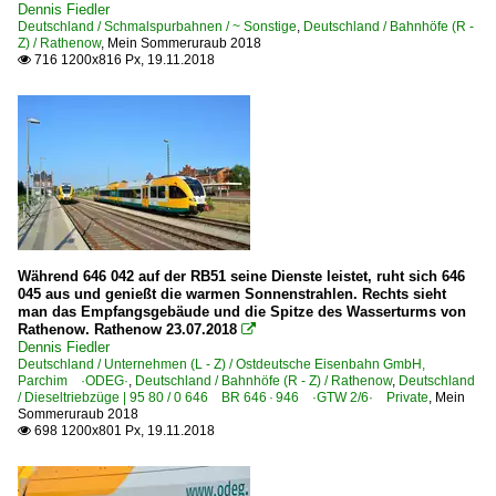
Dennis Fiedler
Deutschland / Schmalspurbahnen / ~ Sonstige
,
Deutschland / Bahnhöfe (R -
0 428 BR 428 ·Flirt (vierteilig)·
Z) / Rathenow
,
Mein Sommeruraub 2018
716 1200x816 Px, 19.11.2018

0 442 BR 442 ·Talent 2· 'Hamsterbacke'
0 445 BR 445.1 ·Kiss (vierteilig)·
1 442 BR 442 ·Talent 2· 'Hamsterbacke'
Galerien
Sonderzüge und Sonderfahrten
Güterverkehr
Während 646 042 auf der RB51 seine Dienste leistet, ruht sich 646
045 aus und genießt die warmen Sonnenstrahlen. Rechts sieht
Autotransportzüge
man das Empfangsgebäude und die Spitze des Wasserturms von
Rathenow. Rathenow 23.07.2018

Gemischte Güterzüge
Dennis Fiedler
Deutschland / Unternehmen (L - Z) / Ostdeutsche Eisenbahn GmbH,
Holzhackschnitzel-Züge
Parchim ·ODEG·
,
Deutschland / Bahnhöfe (R - Z) / Rathenow
,
Deutschland
/ Dieseltriebzüge | 95 80 / 0 646 BR 646 · 946 ·GTW 2/6· Private
,
Mein
Holzzüge
Sommeruraub 2018
698 1200x801 Px, 19.11.2018

Kessel- und Silozüge
KLV Containerzüge