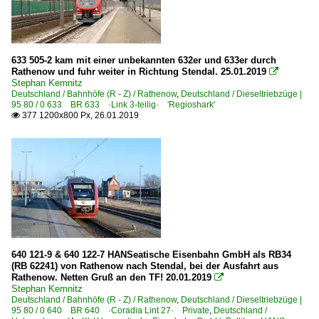
6 187 BR 187 ·Traxx AC3· Private
6 189 BR 189 ·ES 64 F4·
6 189 BR 189 ·ES 64 F4· Private
633 505-2 kam mit einer unbekannten 632er und 633er durch
Rathenow und fuhr weiter in Richtung Stendal. 25.01.2019

6 193 ¦ 7 193 BR 193 ·Vectron AC/MS· 'X4 E' Private
Stephan Kemnitz
Deutschland / Bahnhöfe (R - Z) / Rathenow
,
Deutschland / Dieseltriebzüge |
95 80 / 0 633 BR 633 ·Link 3-teilig· 'Regioshark'
E-Loks | konventionell
377 1200x800 Px, 26.01.2019

1142 BR 1142 ex ÖBB
6 103 BR 103.1
6 110 BR 110.3 E 10 'Bügelfalte'
6 112 BR 112.1 DR 212
6 113 BR 113 DB 112 · DB 114 E 10.12
6 114 BR 114.0 ex 112.0
640 121-9 & 640 122-7 HANSeatische Eisenbahn GmbH als RB34
6 115 BR 115 DB Fernverkehr
(RB 62241) von Rathenow nach Stendal, bei der Ausfahrt aus
Rathenow. Netten Gruß an den TF! 20.01.2019
6 139 BR 139 E 40.11

Stephan Kemnitz
6 140 BR 140 E 40
Deutschland / Bahnhöfe (R - Z) / Rathenow
,
Deutschland / Dieseltriebzüge |
95 80 / 0 640 BR 640 ·Coradia Lint 27· Private
,
Deutschland /