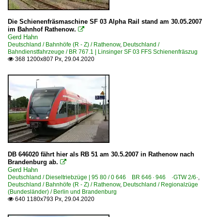
1 261 BR 261 · BR 260 ·Gravita 10 BB· Private
1 263 BR 263 ·Maxima 30 CC·
Die Schienenfräsmaschine SF 03 Alpha Rail stand am 30.05.2007
im Bahnhof Rathenow.

1 266 BR 266 ·JT42CWR(M/-T1)· Class 66
Gerd Hahn
Deutschland / Bahnhöfe (R - Z) / Rathenow
1 266 BR 266.4 · BR 247 ·JT42CWRM·
,
Deutschland /
Bahndienstfahrzeuge / BR 767.1 | Linsinger SF 03 FFS Schienenfräszug
1 275 BR 275 ·G 1206·
368 1200x807 Px, 29.04.2020

1 277 BR 277 ·G 1700, G 1700-2 BB·
1 293 BR 293 DR V 100
Dieselloks | bis 100 km/h | 98 80
3 202 BR 202 DR 112 DR V 100.1
Dieseltriebzüge | 95 80
DB 646020 fährt hier als RB 51 am 30.5.2007 in Rathenow nach
Brandenburg ab.

0 605 BR 605 ·ICE-TD·
Gerd Hahn
Deutschland / Dieseltriebzüge | 95 80 / 0 646 BR 646 · 946 ·GTW 2/6·
0 620 BR 620 ·Coradia Lint 81·
,
Deutschland / Bahnhöfe (R - Z) / Rathenow
,
Deutschland / Regionalzüge
0 622 BR 622 ·Coradia Lint 54·
(Bundesländer) / Berlin und Brandenburg
640 1180x793 Px, 29.04.2020

0 628 BR 628 · 928 · BR 629