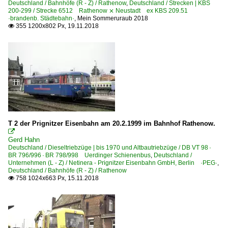
Deutschland / Bahnhöfe (R - Z) / Rathenow
,
Deutschland / Strecken | KBS
Hanseatische Eisenbahn GmbH, Putlitz ·HANS·
200-299 / Strecke 6512 Rathenow ⨯ Neustadt ex KBS 209.51
·brandenb. Städtebahn·
,
Mein Sommeruraub 2018
Havelländische Eisenbahn AG ·HVLE·
355 1200x802 Px, 19.11.2018

Heavy Haul Power International GmbH, Erfurt ·HHPI·
HSL Logistik GmbH, Hamburg
Unternehmen (L - Z)
Leipziger Eisenbahnverkehrsgesellschaft mbH ·LEG·
Locon Logistik und Consulting AG, Berlin
Lokomotion Gesellschaft für Schienentraktion mbH ·LM·
T 2 der Prignitzer Eisenbahn am 20.2.1999 im Bahnhof Rathenow.

LWS Lappwaldbahn Service GmbH, Weferlingen ·LWB
Gerd Hahn
Deutschland / Dieseltriebzüge | bis 1970 und Altbautriebzüge / DB VT 98 ·
Metronom Eisenbahngesellschaft mbH, Uelzen ·ME·
BR 796/996 · BR 798/998 Uerdinger Schienenbus
,
Deutschland /
Unternehmen (L - Z) / Netinera - Prignitzer Eisenbahn GmbH, Berlin ·PEG·
,
Mindener Kreisbahnen GmbH ·MKB·
Deutschland / Bahnhöfe (R - Z) / Rathenow
758 1024x663 Px, 15.11.2018

Mittelweserbahn GmbH, Bruchhausen-Vilsen ·MWB·
Muldental-Eisenbahnverkehrsgesellschaft mbH, Zwicka
Netinera - Prignitzer Eisenbahn GmbH, Berlin ·PEG·
Ostdeutsche Eisenbahn GmbH, Parchim ·ODEG·