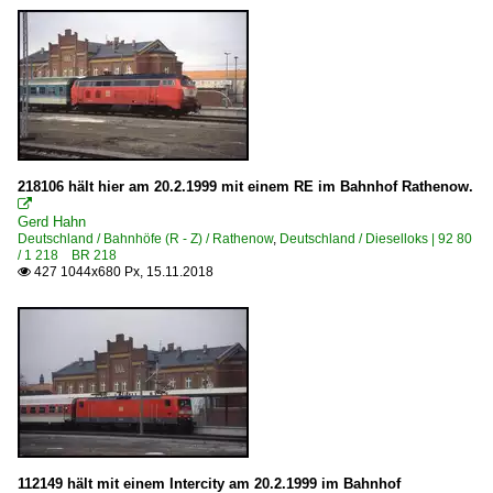
DB Schenker Rail Deutschland AG, Mainz bis 03.2016
Dortmunder Eisenbahn GmbH (DE GmbH) bis 2009
erixx GmbH - Der Heidesprinter bis 12.2021
MRCE Dispolok GmbH, München ·DISPO· bis 10.2023
Nordbayerische Eisenbahngesellschaft mbH ·NBE· bis 
Ostseeland Verkehr GmbH ·OLA· bis 2014
218106 hält hier am 20.2.1999 mit einem RE im Bahnhof Rathenow.
Veolia Verkehr GmbH - Märkische Regiobahn bis 2011

Gerd Hahn
Deutschland / Bahnhöfe (R - Z) / Rathenow
,
Deutschland / Dieselloks | 92 80
Frankreich
/ 1 218 BR 218
427 1044x680 Px, 15.11.2018

E-Loks | Mehrsystem
BB 37000 · 37500 ·Prima 3-System·
Unternehmen
Euro Cargo Rail SAS, Paris ·ECR·
Italien
112149 hält mit einem Intercity am 20.2.1999 im Bahnhof