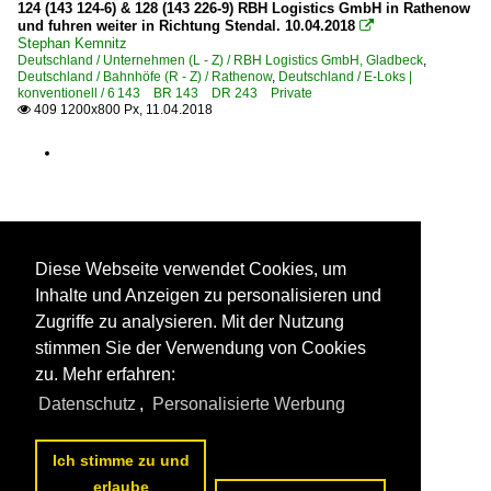
124 (143 124-6) & 128 (143 226-9) RBH Logistics GmbH in Rathenow
Polskie Koleje Państwowe S.A. ·PKP·
und fuhren weiter in Richtung Stendal. 10.04.2018

Stephan Kemnitz
Deutschland / Unternehmen (L - Z) / RBH Logistics GmbH, Gladbeck
,
Schweiz
Deutschland / Bahnhöfe (R - Z) / Rathenow
,
Deutschland / E-Loks |
konventionell / 6 143 BR 143 DR 243 Private
409 1200x800 Px, 11.04.2018

E-Loks | 91 85
4 421 Re 421 Re 4/4 II CH+D ·SBB·
4 482 Re 482 ·SBB· Traxx AC1/2
Triebzüge
Diese Webseite verwendet Cookies, um
0 610 ETR 610 ·SBB· Astoro 1. Serie
Inhalte und Anzeigen zu personalisieren und
Zugriffe zu analysieren. Mit der Nutzung
Unternehmen | EVU
stimmen Sie der Verwendung von Cookies
Crossrail AG ·XRAIL·
zu. Mehr erfahren:
Datenschutz
,
Personalisierte Werbung
Slowenien
Ich stimme zu und
E-Loks
erlaube