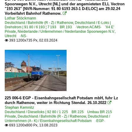
Vossloh HSG Schienenschleifzug
Spoorwegen N.V., Utrecht [NL] und der angemieteten ELL Vectron
2000
"193 263" [NVR-Nummer: 91 80 6193 263-1 D-ELOC] am 29.02.24
Vorbeifahrt Bahnhof Rathenow.

Bahndienstfahrzeuge | Triebfahrzeuge
2007
Lothar Stöckmann
Deutschland / Bahnhöfe (R - Z) / Rathenow
,
Deutschland / E-Loks |
2008
1 203 BR 203.3 Umbau DR V 100.1
Drehstrom | 91 80 / 6 193 ¦ 7 193 BR 193 ·Vectron AC/MS· 'X4 E'
Private
,
Niederlande / Unternehmen / Nederlandse Spoorwegen N.V.,
2009
1 229 BR 229 DB Bahnbau Gruppe
Utrecht ·NS·
393 1200x735 Px, 02.03.2024

2010
Bahntechnische Anlagen und Kunstbauten
2010
Lichtsignale
2011
Dampfloks
2012
BR 03 DB 003 · DR 03.2
2013
2014
Dieselloks | 92 80
225 006-6 EGP - Eisenbahngesellschaft Potsdam mbH, fuhr Lz
2015
durch Rathenow, weiter in Richtung Stendal. 26.10.2022

1 201 BR 201 DR V 100.1
Stephan Kemnitz
2016
1 202 BR 202 DR 112 · DR 110 DR V 100.1
Deutschland / Dieselloks | 92 80 / 1 225 BR 225 Umbau BR 215
2017
Private
,
Deutschland / Bahnhöfe (R - Z) / Rathenow
,
Deutschland /
1 203 BR 203 DR 110 Umbau DR V 100.1 Private
Unternehmen (A - K) / Eisenbahngesellschaft Potsdam ·EGP·
2018
693 1200x800 Px, 13.08.2023

1 204 BR 204 · DR 110 DR V 100