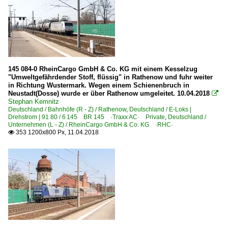
E-Loks
BR 0185 ·Traxx AC1/2· Private
BR 1216.9 ·ES 64 U4· Private
145 084-0 RheinCargo GmbH & Co. KG mit einem Kesselzug
Unternehmen
"Umweltgefährdender Stoff, flüssig" in Rathenow und fuhr weiter
in Richtung Wustermark. Wegen einem Schienenbruch in
Locomore GmbH & Co. KG ·LOCD·
Neustadt(Dosse) wurde er über Rathenow umgeleitet. 10.04.2018

Salzburger Eisenbahn Transport Logistik GmbH ·SETG·
Stephan Kemnitz
Deutschland / Bahnhöfe (R - Z) / Rathenow
,
Deutschland / E-Loks |
Steiermarkbahn Transport & Logistik GmbH, Graz ·STBA
Drehstrom | 91 80 / 6 145 BR 145 ·Traxx AC· Private
,
Deutschland /
Unternehmen (L - Z) / RheinCargo GmbH & Co. KG ·RHC·
353 1200x800 Px, 11.04.2018

Polen
E-Loks
EU45 · 5 170 · E 189 ·ES 64 F4·
Unternehmen
Lotos Kolej Sp. z o.o., Gdańsk