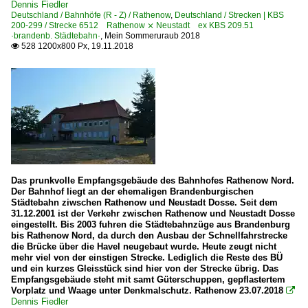
Dennis Fiedler
Deutschland / Bahnhöfe (R - Z) / Rathenow
,
Deutschland / Strecken | KBS
Captrain - RegioBahn Bitterfeld Berlin GmbH ·RBB·
200-299 / Strecke 6512 Rathenow ⨯ Neustadt ex KBS 209.51
·brandenb. Städtebahn·
,
Mein Sommeruraub 2018
Captrain Deutschland GmbH ·CTD· ab 01.2010
528 1200x800 Px, 19.11.2018

CFL Cargo Deutschland GmbH
CTL Logistik GmbH, Berlin
DB AutoZug GmbH, Dortmund
DB Cargo Deutschland AG, Mainz ex DB Schenker
DB Fahrwegdienste GmbH, Frankfurt/Main ·DBFWD·
DB Fernverkehr AG, Frankfurt (Main)
EBM Cargo GmbH
Das prunkvolle Empfangsgebäude des Bahnhofes Rathenow Nord.
Der Bahnhof liegt an der ehemaligen Brandenburgischen
EfW-Verkehrsgesellschaft mbH, Frechen
Städtebahn ziwschen Rathenow und Neustadt Dosse. Seit dem
31.12.2001 ist der Verkehr zwischen Rathenow und Neustadt Dosse
Eisenbahnen und Verkehrsbetriebe Elbe-Weser GmbH, Z
eingestellt. Bis 2003 fuhren die Städtebahnzüge aus Brandenburg
bis Rathenow Nord, da durch den Ausbau der Schnellfahrstrecke
Eisenbahngesellschaft Potsdam ·EGP·
die Brücke über die Havel neugebaut wurde. Heute zeugt nicht
mehr viel von der einstigen Strecke. Lediglich die Reste des BÜ
Erfurter Bahnservice Gesellschaft mbH ·EBS·
und ein kurzes Gleisstück sind hier von der Strecke übrig. Das
FlixTrain GmbH, München ·FLX·
Empfangsgebäude steht mit samt Güterschuppen, gepflastertem
Vorplatz und Waage unter Denkmalschutz. Rathenow 23.07.2018

Häfen - Und Güterverkehr Köln ·HGK·
Dennis Fiedler