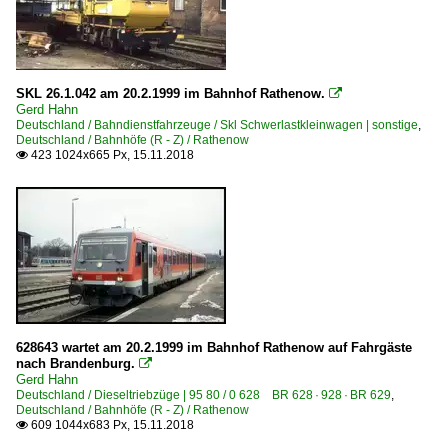
Osthannoversche Eisenbahnen AG, Celle ·OHE· >Netir
PRESS Eisenbahn-Bau- und Betriebsgesellschaft Pressnit
Raildox GmbH u Co.KG, Erfurt ·RDX·
SKL 26.1.042 am 20.2.1999 im Bahnhof Rathenow.

RBH Logistics GmbH, Gladbeck
Gerd Hahn
Deutschland / Bahndienstfahrzeuge / Skl Schwerlastkleinwagen | sonstige
,
Regentalbahn AG - vlexx GmbH, Mainz ·LBVX·
Deutschland / Bahnhöfe (R - Z) / Rathenow
423 1024x665 Px, 15.11.2018

RheinCargo GmbH & Co. KG ·RHC·
SBB Cargo Deutschland GmbH, Duisburg
Spitzke Logistik GmbH, Großbeeren ·SLG·
Transdev GmbH - Mitteldeutsche Regiobahn ·MRB·
Transdev GmbH - NordWestBahn ·NWB·
TX Logistik AG, Troisdorf ·TXL·
Wedler Franz Logistik GmbH & Co. KG, Potsdam ·WFL·
628643 wartet am 20.2.1999 im Bahnhof Rathenow auf Fahrgäste
nach Brandenburg.

Westfälische Landes-Eisenbahn GmbH, Lippstadt ·WLE·
Gerd Hahn
Deutschland / Dieseltriebzüge | 95 80 / 0 628 BR 628 · 928 · BR 629
,
Deutschland / Bahnhöfe (R - Z) / Rathenow
Unternehmen | historisch
609 1044x683 Px, 15.11.2018
