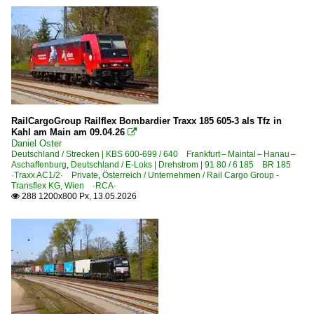
RailCargoGroup Railflex Bombardier Traxx 185 605-3 als Tfz in
Kahl am Main am 09.04.26

Daniel Oster
Deutschland / Strecken | KBS 600-699 / 640 Frankfurt – Maintal – Hanau –
Aschaffenburg
,
Deutschland / E-Loks | Drehstrom | 91 80 / 6 185 BR 185
·Traxx AC1/2· Private
,
Österreich / Unternehmen / Rail Cargo Group -
Transflex KG, Wien ·RCA·
288 1200x800 Px, 13.05.2026
