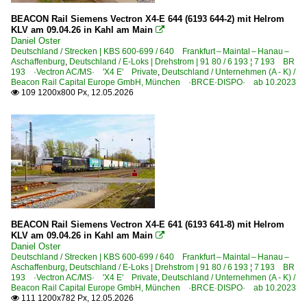
BEACON Rail Siemens Vectron X4-E 644 (6193 644-2) mit Helrom
KLV am 09.04.26 in Kahl am Main

Daniel Oster
Deutschland / Strecken | KBS 600-699 / 640 Frankfurt – Maintal – Hanau –
Aschaffenburg
,
Deutschland / E-Loks | Drehstrom | 91 80 / 6 193 ¦ 7 193 BR
193 ·Vectron AC/MS· 'X4 E' Private
,
Deutschland / Unternehmen (A - K) /
Beacon Rail Capital Europe GmbH, München ·BRCE·DISPO· ab 10.2023
109 1200x800 Px, 12.05.2026

BEACON Rail Siemens Vectron X4-E 641 (6193 641-8) mit Helrom
KLV am 09.04.26 in Kahl am Main

Daniel Oster
Deutschland / Strecken | KBS 600-699 / 640 Frankfurt – Maintal – Hanau –
Aschaffenburg
,
Deutschland / E-Loks | Drehstrom | 91 80 / 6 193 ¦ 7 193 BR
193 ·Vectron AC/MS· 'X4 E' Private
,
Deutschland / Unternehmen (A - K) /
Beacon Rail Capital Europe GmbH, München ·BRCE·DISPO· ab 10.2023
111 1200x782 Px, 12.05.2026
