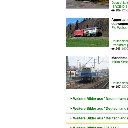
Deutschlan
·BRCE·DIS
109
1200

Aggerbahn 
deswegen 
Flo Weiss
Deutschlan
Drehstrom 
246
1600

Manchmal 
Mirko Sch
Deutschlan
167
1200

Weitere Bilder aus "Deutschland
Weitere Bilder aus "Deutschland 
Weitere Bilder aus "Deutschland 