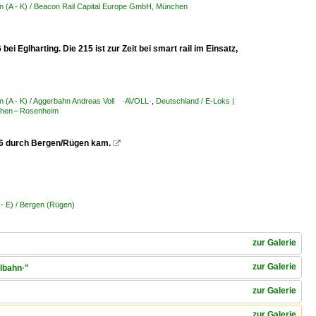
n (A - K) / Beacon Rail Capital Europe GmbH, München
Eglharting. Die 215 ist zur Zeit bei smart rail im Einsatz,
n (A - K) / Aggerbahn Andreas Voll ·AVOLL·
,
Deutschland / E-Loks |
chen – Rosenheim
06 durch Bergen/Rügen kam.

 - E) / Bergen (Rügen)
zur Galerie
zur Galerie
lbahn·"
zur Galerie
zur Galerie