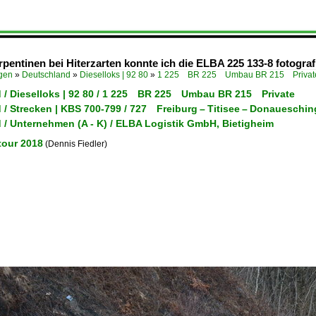
pentinen bei Hiterzarten konnte ich die ELBA 225 133-8 fotograf
ügen
»
Deutschland
»
Dieselloks | 92 80
»
1 225 BR 225 Umbau BR 215 Privat
 / Dieselloks | 92 80 / 1 225 BR 225 Umbau BR 215 Private
 / Strecken | KBS 700-799 / 727 Freiburg – Titisee – Donaueschi
 / Unternehmen (A - K) / ELBA Logistik GmbH, Bietigheim
tour 2018
(Dennis Fiedler)