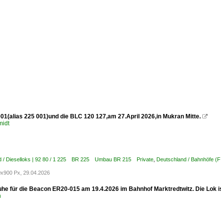
01(alias 225 001)und die BLC 120 127,am 27.April 2026,in Mukran Mitte.

midt
d / Dieselloks | 92 80 / 1 225 BR 225 Umbau BR 215 Private
,
Deutschland / Bahnhöfe (F
x900 Px, 29.04.2026
uhe für die Beacon ER20-015 am 19.4.2026 im Bahnhof Marktredtwitz. Die Lok i
n