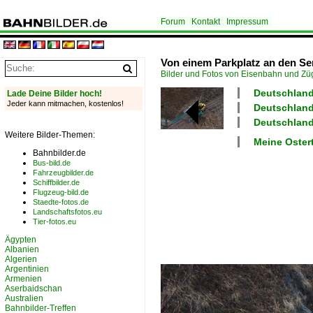
Forum
Kontakt
Impressum
Von einem Parkplatz an den Ser
Bilder und Fotos von Eisenbahn und Z
Deutschland
Lade Deine Bilder hoch!
Jeder kann mitmachen, kostenlos!
Deutschland
Deutschland
Weitere Bilder-Themen:
Meine Oster
Bahnbilder.de
Bus-bild.de
Fahrzeugbilder.de
Schiffbilder.de
Flugzeug-bild.de
Staedte-fotos.de
Landschaftsfotos.eu
Tier-fotos.eu
Ägypten
Albanien
Algerien
Argentinien
Armenien
Aserbaidschan
Australien
Bahnbilder-Treffen