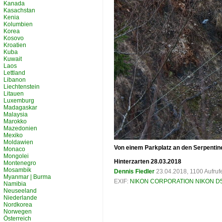
Kanada
Kasachstan
Kenia
Kolumbien
Korea
Kosovo
Kroatien
Kuba
Kuwait
Laos
Lettland
Libanon
Liechtenstein
Litauen
Luxemburg
Madagaskar
Malaysia
Marokko
Mazedonien
Mexiko
Moldawien
Von einem Parkplatz an den Serpentinen
Monaco
Mongolei
Hinterzarten 28.03.2018
Montenegro
Mosambik
Dennis Fiedler
23.04.2018, 1100 Aufru
Myanmar | Burma
EXIF:
NIKON CORPORATION NIKON D
Namibia
Neuseeland
Niederlande
Nordkorea
Norwegen
Österreich