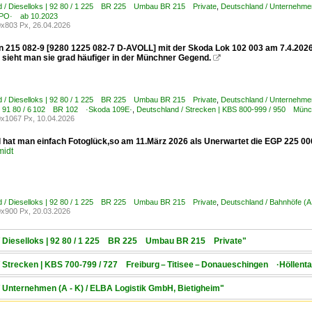
d / Dieselloks | 92 80 / 1 225 BR 225 Umbau BR 215 Private
,
Deutschland / Unternehme
PO· ab 10.2023
x803 Px, 26.04.2026
215 082-9 [9280 1225 082-7 D-AVOLL] mit der Skoda Lok 102 003 am 7.4.2026 bei 
sieht man sie grad häufiger in der Münchner Gegend.

d / Dieselloks | 92 80 / 1 225 BR 225 Umbau BR 215 Private
,
Deutschland / Unternehme
| 91 80 / 6 102 BR 102 ·Skoda 109E·
,
Deutschland / Strecken | KBS 800-999 / 950 Mün
x1067 Px, 10.04.2026
hat man einfach Fotoglück,so am 11.März 2026 als Unerwartet die EGP 225 0
midt
d / Dieselloks | 92 80 / 1 225 BR 225 Umbau BR 215 Private
,
Deutschland / Bahnhöfe (A
x900 Px, 20.03.2026
 / Dieselloks | 92 80 / 1 225 BR 225 Umbau BR 215 Private"
/ Strecken | KBS 700-799 / 727 Freiburg – Titisee – Donaueschingen ·Höllenta
/ Unternehmen (A - K) / ELBA Logistik GmbH, Bietigheim"