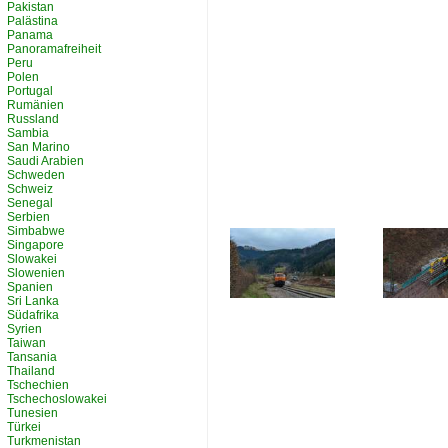
Pakistan
Palästina
Panama
Panoramafreiheit
Peru
Polen
Portugal
Rumänien
Russland
Sambia
San Marino
Saudi Arabien
Schweden
Schweiz
Senegal
Serbien
Simbabwe
Singapore
Slowakei
Slowenien
Spanien
Sri Lanka
Südafrika
Syrien
Taiwan
Tansania
Thailand
Tschechien
Tschechoslowakei
Tunesien
Türkei
Turkmenistan