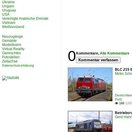
Ukraine
Ungarn
Uruguay
USA
Vereinigte Arabische Emirate
Vietnam
Weißrussland
Neuzugänge
Gemälde
Modellbahn
Virtual Reality
0
Gemischtes
Kommentare,
Alle Kommentare
Fotostellen
Kommentar verfassen
Zeitachse
Datenschutzerklärung
BLC 215 0
Mirko Sch
Deutschlan
Port)
166
1200

Betriebsr
Gerd Hah