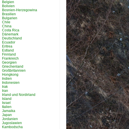
Belgien
Bolivien
Bosnien-Herzegowina
Brasilien
Bulgarien
Chile
China
Costa Rica
Dänemark
Deutschland
Ecuador
Eritrea
Estland
Finnland
Frankreich
Georgien
Griechenland
Großbritannien
Hongkong
Indien
Indonesien
Irak
Iran
Irland und Nordirland
Island
Israel
Italien
Jamaika
Japan
Jordanien
Jugoslawien
Kambodscha