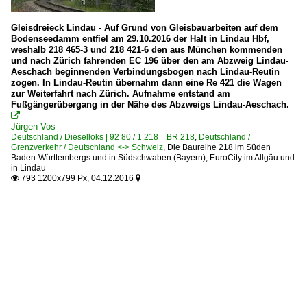
Gleisdreieck Lindau - Auf Grund von Gleisbauarbeiten auf dem
Bodenseedamm entfiel am 29.10.2016 der Halt in Lindau Hbf,
weshalb 218 465-3 und 218 421-6 den aus München kommenden
und nach Zürich fahrenden EC 196 über den am Abzweig Lindau-
Aeschach beginnenden Verbindungsbogen nach Lindau-Reutin
zogen. In Lindau-Reutin übernahm dann eine Re 421 die Wagen
zur Weiterfahrt nach Zürich. Aufnahme entstand am
Fußgängerübergang in der Nähe des Abzweigs Lindau-Aeschach.

Jürgen Vos
Deutschland / Dieselloks | 92 80 / 1 218 BR 218
,
Deutschland /
Grenzverkehr / Deutschland <-> Schweiz
,
Die Baureihe 218 im Süden
Baden-Württembergs und in Südschwaben (Bayern)
,
EuroCity im Allgäu und
in Lindau
793 1200x799 Px, 04.12.2016

