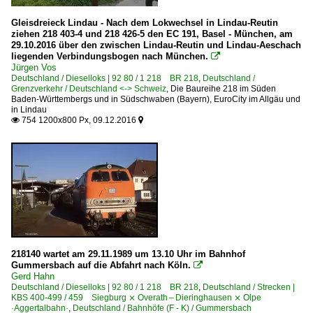
Gleisdreieck Lindau - Nach dem Lokwechsel in Lindau-Reutin
ziehen 218 403-4 und 218 426-5 den EC 191, Basel - München, am
29.10.2016 über den zwischen Lindau-Reutin und Lindau-Aeschach
liegenden Verbindungsbogen nach München.

Jürgen Vos
Deutschland / Dieselloks | 92 80 / 1 218 BR 218
,
Deutschland /
Grenzverkehr / Deutschland <-> Schweiz
,
Die Baureihe 218 im Süden
Baden-Württembergs und in Südschwaben (Bayern)
,
EuroCity im Allgäu und
in Lindau
754 1200x800 Px, 09.12.2016


218140 wartet am 29.11.1989 um 13.10 Uhr im Bahnhof
Gummersbach auf die Abfahrt nach Köln.

Gerd Hahn
Deutschland / Dieselloks | 92 80 / 1 218 BR 218
,
Deutschland / Strecken |
KBS 400-499 / 459 Siegburg ⨯ Overath – Dieringhausen ⨯ Olpe
·Aggertalbahn·
,
Deutschland / Bahnhöfe (F - K) / Gummersbach