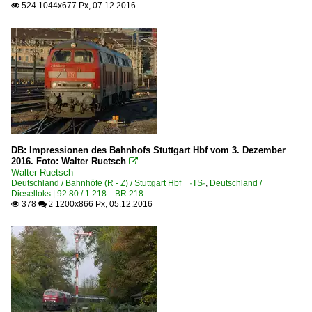
524 1044x677 Px, 07.12.2016

DB: Impressionen des Bahnhofs Stuttgart Hbf vom 3. Dezember
2016. Foto: Walter Ruetsch

Walter Ruetsch
Deutschland / Bahnhöfe (R - Z) / Stuttgart Hbf ·TS·
,
Deutschland /
Dieselloks | 92 80 / 1 218 BR 218
378
1200x866 Px, 05.12.2016

 2