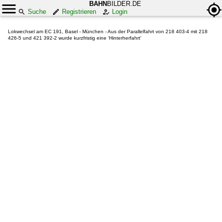
BAHN
BILDER.DE
Suche
Registrieren
Login
Lokwechsel am EC 191, Basel - München - Aus der Parallelfahrt von 218 403-4 mit 218
426-5 und 421 392-2 wurde kurzfristig eine ‘Hinterherfahrt‘