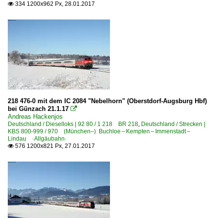
334 1200x962 Px, 28.01.2017

218 476-0 mit dem IC 2084 "Nebelhorn" (Oberstdorf-Augsburg Hbf)
bei Günzach 21.1.17

Andreas Hackenjos
Deutschland / Dieselloks | 92 80 / 1 218 BR 218
,
Deutschland / Strecken |
KBS 800-999 / 970 (München–) Buchloe – Kempten – Immenstadt –
Lindau ·Allgäubahn·
576 1200x821 Px, 27.01.2017
