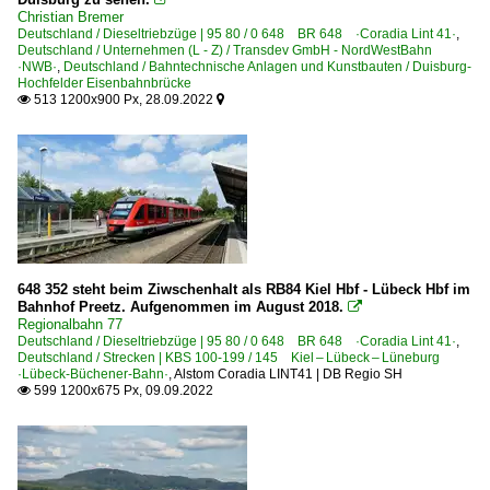
Christian Bremer
Deutschland / Dieseltriebzüge | 95 80 / 0 648 BR 648 ·Coradia Lint 41·
,
Deutschland / Unternehmen (L - Z) / Transdev GmbH - NordWestBahn
·NWB·
,
Deutschland / Bahntechnische Anlagen und Kunstbauten / Duisburg-
Hochfelder Eisenbahnbrücke
513 1200x900 Px, 28.09.2022


648 352 steht beim Ziwschenhalt als RB84 Kiel Hbf - Lübeck Hbf im
Bahnhof Preetz. Aufgenommen im August 2018.

Regionalbahn 77
Deutschland / Dieseltriebzüge | 95 80 / 0 648 BR 648 ·Coradia Lint 41·
,
Deutschland / Strecken | KBS 100-199 / 145 Kiel – Lübeck – Lüneburg
·Lübeck-Büchener-Bahn·
,
Alstom Coradia LINT41 | DB Regio SH
599 1200x675 Px, 09.09.2022
