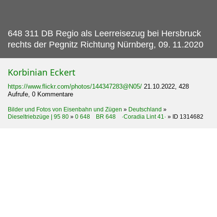
648 311 DB Regio als Leerreisezug bei Hersbruck
rechts der Pegnitz Richtung Nürnberg, 09.
11.2020
Korbinian Eckert
https://www.flickr.com/photos/144347283@N05/
21.10.2022, 428
Aufrufe, 0 Kommentare
Bilder und Fotos von Eisenbahn und Zügen
»
Deutschland
»
Dieseltriebzüge | 95 80
»
0 648 BR 648 ·Coradia Lint 41·
»
ID 1314682