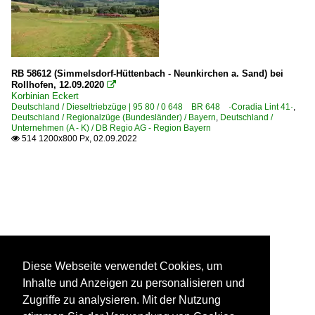
RB 58612 (Simmelsdorf-Hüttenbach - Neunkirchen a. Sand) bei
Rollhofen, 12.09.2020

Korbinian Eckert
Deutschland / Dieseltriebzüge | 95 80 / 0 648 BR 648 ·Coradia Lint 41·
,
Deutschland / Regionalzüge (Bundesländer) / Bayern
,
Deutschland /
Unternehmen (A - K) / DB Regio AG - Region Bayern
514 1200x800 Px, 02.09.2022

Diese Webseite verwendet Cookies, um
Inhalte und Anzeigen zu personalisieren und
Zugriffe zu analysieren. Mit der Nutzung