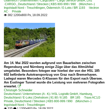
Österreich / Unternehmen / CargoServ - Cargo Service GmbH, Linz
·CARGO·
,
Deutschland / Strecken | KBS 800-999 / 990 (München–)
Ingolstadt Nord – Treuchtlingen
,
Österreich / E-Loks / BR 1193 ·Vectron
AC· Private
382 1200x800 Px, 18.09.2022

Am 14. Mai 2022 wurden aufgrund von Bauarbeiten zwischen
Regensburg und Nürnberg einige Züge über das Altmühltal
umgeleitet. Besonders fotogen war hierbei der von der HSL 185
602 beförderte Autotransportzug von Graz nach Bremerhaven.
Ladegut waren Mercedes G-Klassen für den Export nach Übersee.
Am Esslinger Tunnel wurde die Leistung von mehreren Fotografen
erwartet.

Christoph Schneider
Deutschland / Unternehmen (A - K) / HSL Logistik GmbH, Hamburg
,
Deutschland / E-Loks | Drehstrom | 91 80 / 6 185 BR 185 ·Traxx AC1/2·
Private
,
Deutschland / Strecken | KBS 800-999 / 990 (München–)
Ingolstadt Nord – Treuchtlingen
335
1200x803 Px, 18.09.2022

 1