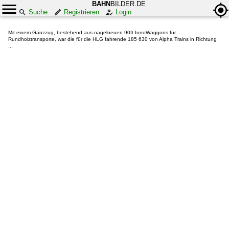
BAHN
BILDER.DE
Suche
Registrieren
Login
Mit einem Ganzzug, bestehend aus nagelneuen 90ft InnoWaggons für
Rundholztransporte, war die für die HLG fahrende 185 630 von Alpha Trains in Richtung
...