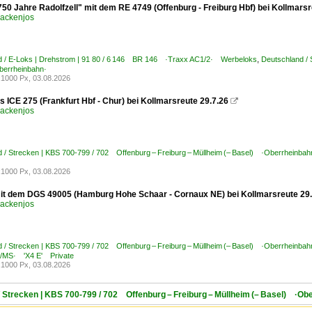
750 Jahre Radolfzell" mit dem RE 4749 (Offenburg - Freiburg Hbf) bei Kollmars
ackenjos
d / E-Loks | Drehstrom | 91 80 / 6 146 BR 146 ·Traxx AC1/2· Werbeloks
,
Deutschland / 
errheinbahn·
1000 Px, 03.08.2026
s ICE 275 (Frankfurt Hbf - Chur) bei Kollmarsreute 29.7.26

ackenjos
 / Strecken | KBS 700-799 / 702 Offenburg – Freiburg – Müllheim (– Basel) ·Oberrheinbah
1000 Px, 03.08.2026
it dem DGS 49005 (Hamburg Hohe Schaar - Cornaux NE) bei Kollmarsreute 29
ackenjos
 / Strecken | KBS 700-799 / 702 Offenburg – Freiburg – Müllheim (– Basel) ·Oberrheinbah
C/MS· 'X4 E' Private
1000 Px, 03.08.2026
/ Strecken | KBS 700-799 / 702 Offenburg – Freiburg – Müllheim (– Basel) ·Ob