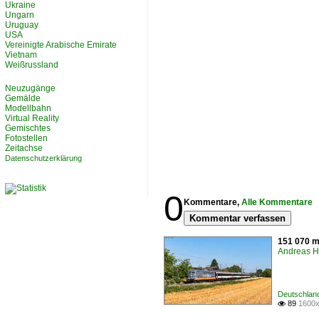
Ukraine
Ungarn
Uruguay
USA
Vereinigte Arabische Emirate
Vietnam
Weißrussland
Neuzugänge
Gemälde
Modellbahn
Virtual Reality
Gemischtes
Fotostellen
Zeitachse
Datenschutzerklärung
0
Kommentare,
Alle Kommentare
Kommentar verfassen
151 070 m
Andreas H
Deutschland
89
1600x
