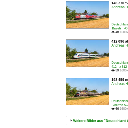
146 230 "
Andreas H
Deutschlan
Basel) ·Ob
48
1600x

412 096 al
Andreas H
Deutschland
412 · x 812
59
1600x

193 459 m
Andreas H
Deutschland
·Vectron A
66
1600x

Weitere Bilder aus "Deutschland 