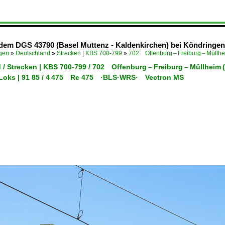
 dem DGS 43790 (Basel Muttenz - Kaldenkirchen) bei Köndringen
ügen
»
Deutschland
»
Strecken | KBS 700-799
»
702 Offenburg – Freiburg – Müllh
 / Strecken | KBS 700-799 / 702 Offenburg – Freiburg – Müllheim
-Loks | 91 85 / 4 475 Re 475 ·BLS·WRS· Vectron MS