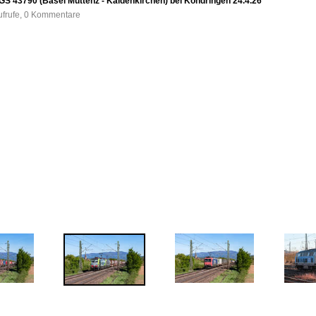
S 43790 (Basel Muttenz - Kaldenkirchen) bei Köndringen 24.4.26
ufrufe, 0 Kommentare