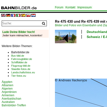
Forum
Kontakt
Impressum
Re 475 430 und Re 475 439 mit
Bilder und Fotos von Eisenbahn und Z
Deutschland
Lade Deine Bilder hoch!
Jeder kann mitmachen, kostenlos!
Schweiz / E
Weitere Bilder-Themen:
Bahnbilder.de
Bus-bild.de
Fahrzeugbilder.de
Schiffbilder.de
Flugzeug-bild.de
Staedte-fotos.de
Landschaftsfotos.eu
Tier-fotos.eu
Ägypten
Albanien
Algerien
Argentinien
Armenien
Aserbaidschan
Australien
Bahnbilder-Treffen