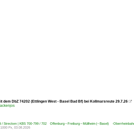
it dem DbZ 74202 (Ettlingen West - Basel Bad Bf) bei Kollmarsreute 29.7.26

ackenjos
 / Strecken | KBS 700-799 / 702 Offenburg – Freiburg – Müllheim (– Basel) ·Oberrheinbah
1000 Px, 03.08.2026