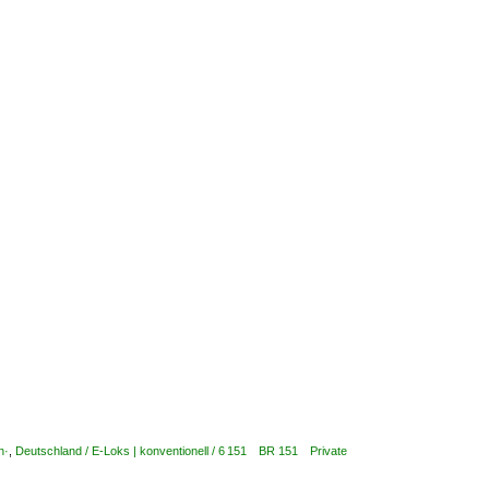
n·
,
Deutschland / E-Loks | konventionell / 6 151 BR 151 Private