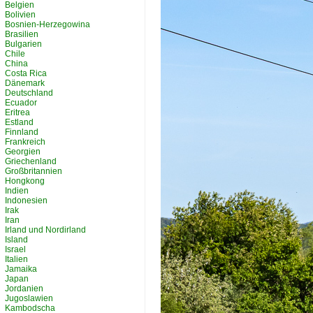
Belgien
Bolivien
Bosnien-Herzegowina
Brasilien
Bulgarien
Chile
China
Costa Rica
Dänemark
Deutschland
Ecuador
Eritrea
Estland
Finnland
Frankreich
Georgien
Griechenland
Großbritannien
Hongkong
Indien
Indonesien
Irak
Iran
Irland und Nordirland
Island
Israel
Italien
Jamaika
Japan
Jordanien
Jugoslawien
Kambodscha