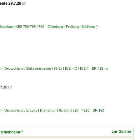
reute 29.7.26

Strecken | KBS 700-799 / 702 Offenburg – Freiburg – Müllheim (–
n·
,
Deutschland / Elektrotriebzüge | 93 8x | ICE - IC / ICE 4 BR 412 · x
.7.26

n·
,
Deutschland / E-Loks | Drehstrom | 91 80 / 6 193 ¦ 7 193 BR 193
zur Galerie
errheinbahn·"