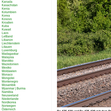
Kanada
Kasachstan
Kenia
Kolumbien
Korea
Kosovo
Kroatien
Kuba
Kuwait
Laos
Lettland
Libanon
Liechtenstein
Litauen
Luxemburg
Madagaskar
Malaysia
Marokko
Mazedonien
Mexiko
Moldawien
Monaco
Mongolei
Montenegro
Mosambik
Myanmar | Burma
Namibia
Neuseeland
Niederlande
Nordkorea
Norwegen
Österreich