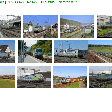
-Loks | 91 85 / 4 475 Re 475 ·BLS·WRS· Vectron MS"