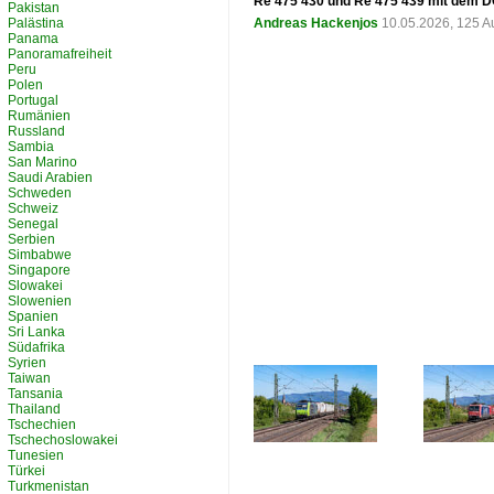
Re 475 430 und Re 475 439 mit dem DG
Pakistan
Palästina
Andreas Hackenjos
10.05.2026, 125 A
Panama
Panoramafreiheit
Peru
Polen
Portugal
Rumänien
Russland
Sambia
San Marino
Saudi Arabien
Schweden
Schweiz
Senegal
Serbien
Simbabwe
Singapore
Slowakei
Slowenien
Spanien
Sri Lanka
Südafrika
Syrien
Taiwan
Tansania
Thailand
Tschechien
Tschechoslowakei
Tunesien
Türkei
Turkmenistan