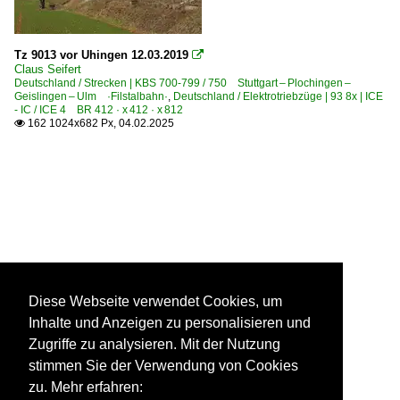
Tz 9013 vor Uhingen 12.03.2019

Claus Seifert
Deutschland / Strecken | KBS 700-799 / 750 Stuttgart – Plochingen –
Geislingen – Ulm ·Filstalbahn·
,
Deutschland / Elektrotriebzüge | 93 8x | ICE
- IC / ICE 4 BR 412 · x 412 · x 812
162 1024x682 Px, 04.02.2025

Diese Webseite verwendet Cookies, um
Inhalte und Anzeigen zu personalisieren und
Zugriffe zu analysieren. Mit der Nutzung
stimmen Sie der Verwendung von Cookies
zu. Mehr erfahren: