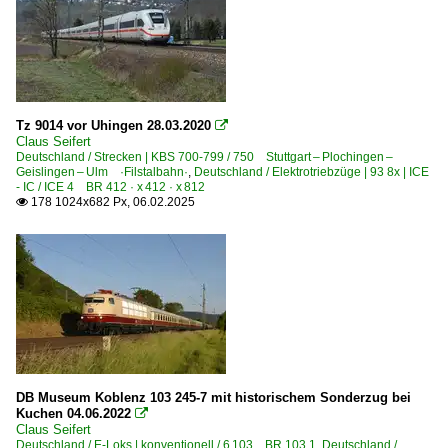
Tz 9014 vor Uhingen 28.03.2020

Claus Seifert
Deutschland / Strecken | KBS 700-799 / 750 Stuttgart – Plochingen –
Geislingen – Ulm ·Filstalbahn·
,
Deutschland / Elektrotriebzüge | 93 8x | ICE
- IC / ICE 4 BR 412 · x 412 · x 812
178 1024x682 Px, 06.02.2025

DB Museum Koblenz 103 245-7 mit historischem Sonderzug bei
Kuchen 04.06.2022

Claus Seifert
Deutschland / E-Loks | konventionell / 6 103 BR 103.1
,
Deutschland /