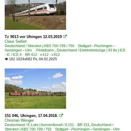
Tz 9013 vor Uhingen 12.03.2019

Claus Seifert
Deutschland / Strecken | KBS 700-799 / 750 Stuttgart – Plochingen –
Geislingen – Ulm ·Filstalbahn·
,
Deutschland / Elektrotriebzüge | 93 8x | ICE
- IC / ICE 4 BR 412 · x 412 · x 812
162 1024x682 Px, 04.02.2025

151 046, Uhingen, 17.04.2018.

Christian Wenger
Deutschland / E-Loks | konventionell / 6 151 BR 151
,
Deutschland /
Strecken | KBS 700-799 / 750 Stuttgart – Plochingen – Geislingen – Ulm