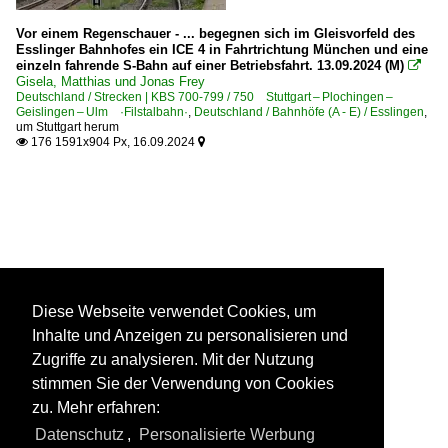
Vor einem Regenschauer - ... begegnen sich im Gleisvorfeld des
Esslinger Bahnhofes ein ICE 4 in Fahrtrichtung München und eine
einzeln fahrende S-Bahn auf einer Betriebsfahrt. 13.09.2024 (M)

Gisela, Matthias und Jonas Frey
Deutschland / Strecken | KBS 700-799 / 750 Stuttgart – Plochingen –
Geislingen – Ulm ·Filstalbahn·
,
Deutschland / Bahnhöfe (A - E) / Esslingen
,
um Stuttgart herum
176 1591x904 Px, 16.09.2024


Diese Webseite verwendet Cookies, um
Inhalte und Anzeigen zu personalisieren und
Zugriffe zu analysieren. Mit der Nutzung
stimmen Sie der Verwendung von Cookies
zu. Mehr erfahren:
Datenschutz
,
Personalisierte Werbung