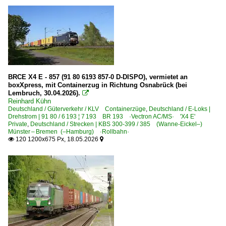
BRCE X4 E - 857 (91 80 6193 857-0 D-DISPO), vermietet an
boxXpress, mit Containerzug in Richtung Osnabrück (bei
Lembruch, 30.04.2026).

Reinhard Kühn
Deutschland / Güterverkehr / KLV Containerzüge
,
Deutschland / E-Loks |
Drehstrom | 91 80 / 6 193 ¦ 7 193 BR 193 ·Vectron AC/MS· 'X4 E'
Private
,
Deutschland / Strecken | KBS 300-399 / 385 (Wanne-Eickel–)
Münster – Bremen (–Hamburg) ·Rollbahn·
120 1200x675 Px, 18.05.2026

