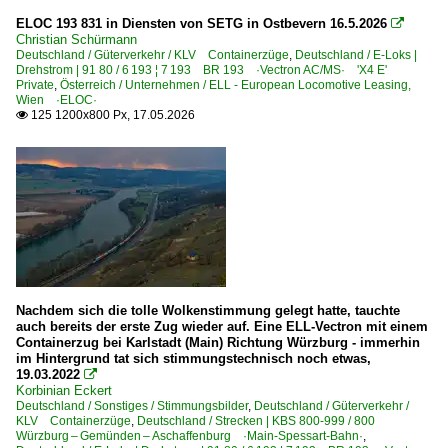
ELOC 193 831 in Diensten von SETG in Ostbevern 16.5.2026

Christian Schürmann
Deutschland / Güterverkehr / KLV Containerzüge
,
Deutschland / E-Loks |
Drehstrom | 91 80 / 6 193 ¦ 7 193 BR 193 ·Vectron AC/MS· 'X4 E'
Private
,
Österreich / Unternehmen / ELL - European Locomotive Leasing,
Wien ·ELOC·
125 1200x800 Px, 17.05.2026

Nachdem sich die tolle Wolkenstimmung gelegt hatte, tauchte
auch bereits der erste Zug wieder auf. Eine ELL-Vectron mit einem
Containerzug bei Karlstadt (Main) Richtung Würzburg - immerhin
im Hintergrund tat sich stimmungstechnisch noch etwas,
19.03.2022

Korbinian Eckert
Deutschland / Sonstiges / Stimmungsbilder
,
Deutschland / Güterverkehr /
KLV Containerzüge
,
Deutschland / Strecken | KBS 800-999 / 800
Würzburg – Gemünden – Aschaffenburg ·Main-Spessart-Bahn·
,