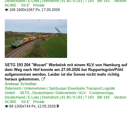
Deutschland / E-Loks | Drehstrom | 91 80 / 6 193 ¦ 7 193 BR 193 ·Vectron
AC/MS· 'X4 E' Private
108 1600x1067 Px, 17.05.2026

SETG 193 204 "Mozart" Werbelok mit einem KLV von Hamburg auf
dem Weg nach Hof konnte am 27.04.2026 bei Ruppertsgrün/Pöhl
aufgenommen werden. Leider ist die Sonne nicht mehr richtig
heraus gekommen.

Andreas Schreiber
Österreich / Unternehmen / Salzburger Eisenbahn Transport Logistik
GmbH ·SETG·
,
Deutschland / Güterverkehr / KLV Containerzüge
,
Deutschland / E-Loks | Drehstrom | 91 80 / 6 193 ¦ 7 193 BR 193 ·Vectron
AC/MS· 'X4 E' Private
68 1200x744 Px, 12.05.2026

