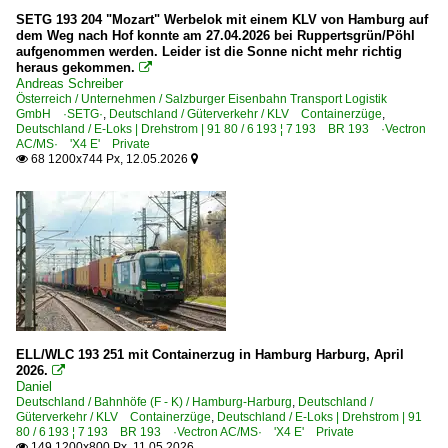
SETG 193 204 "Mozart" Werbelok mit einem KLV von Hamburg auf
dem Weg nach Hof konnte am 27.04.2026 bei Ruppertsgrün/Pöhl
aufgenommen werden. Leider ist die Sonne nicht mehr richtig
heraus gekommen.

Andreas Schreiber
Österreich / Unternehmen / Salzburger Eisenbahn Transport Logistik
GmbH ·SETG·
,
Deutschland / Güterverkehr / KLV Containerzüge
,
Deutschland / E-Loks | Drehstrom | 91 80 / 6 193 ¦ 7 193 BR 193 ·Vectron
AC/MS· 'X4 E' Private
68 1200x744 Px, 12.05.2026


ELL/WLC 193 251 mit Containerzug in Hamburg Harburg, April
2026.

Daniel
Deutschland / Bahnhöfe (F - K) / Hamburg-Harburg
,
Deutschland /
Güterverkehr / KLV Containerzüge
,
Deutschland / E-Loks | Drehstrom | 91
80 / 6 193 ¦ 7 193 BR 193 ·Vectron AC/MS· 'X4 E' Private
149 1200x800 Px, 11.05.2026
