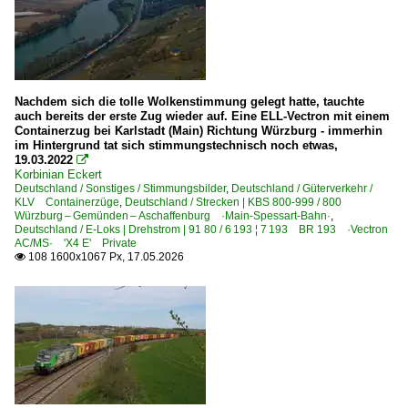
Nachdem sich die tolle Wolkenstimmung gelegt hatte, tauchte
auch bereits der erste Zug wieder auf. Eine ELL-Vectron mit einem
Containerzug bei Karlstadt (Main) Richtung Würzburg - immerhin
im Hintergrund tat sich stimmungstechnisch noch etwas,
19.03.2022

Korbinian Eckert
Deutschland / Sonstiges / Stimmungsbilder
,
Deutschland / Güterverkehr /
KLV Containerzüge
,
Deutschland / Strecken | KBS 800-999 / 800
Würzburg – Gemünden – Aschaffenburg ·Main-Spessart-Bahn·
,
Deutschland / E-Loks | Drehstrom | 91 80 / 6 193 ¦ 7 193 BR 193 ·Vectron
AC/MS· 'X4 E' Private
108 1600x1067 Px, 17.05.2026
