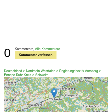
0
Kommentare,
Alle Kommentare
Kommentar verfassen
Deutschland > Nordrhein-Westfalen > Regierungsbezirk Arnsberg >
Ennepe-Ruhr-Kreis > Schwelm