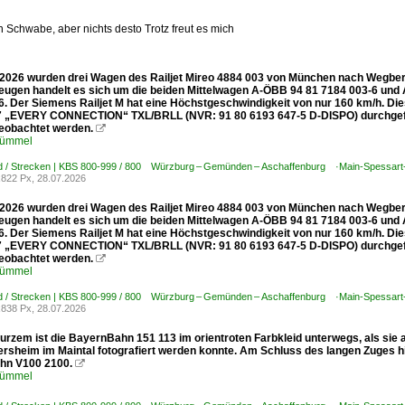
n Schwabe, aber nichts desto Trotz freut es mich
2026 wurden drei Wagen des Railjet Mireo 4884 003 von München nach Wegberg
eugen handelt es sich um die beiden Mittelwagen A-ÖBB 94 81 7184 003-6 un
6. Der Siemens Railjet M hat eine Höchstgeschwindigkeit von nur 160 km/h. D
7 „EVERY CONNECTION“ TXL/BRLL (NVR: 91 80 6193 647-5 D-DISPO) durchgefü
eobachtet werden.

Kümmel
d / Strecken | KBS 800-999 / 800 Würzburg – Gemünden – Aschaffenburg ·Main-Spessart
822 Px, 28.07.2026
2026 wurden drei Wagen des Railjet Mireo 4884 003 von München nach Wegberg
eugen handelt es sich um die beiden Mittelwagen A-ÖBB 94 81 7184 003-6 un
6. Der Siemens Railjet M hat eine Höchstgeschwindigkeit von nur 160 km/h. D
7 „EVERY CONNECTION“ TXL/BRLL (NVR: 91 80 6193 647-5 D-DISPO) durchgefü
eobachtet werden.

Kümmel
d / Strecken | KBS 800-999 / 800 Würzburg – Gemünden – Aschaffenburg ·Main-Spessart
838 Px, 28.07.2026
 kurzem ist die BayernBahn 151 113 im orientroten Farbkleid unterwegs, als si
ersheim im Maintal fotografiert werden konnte. Am Schluss des langen Zuges 
hn V100 2100.

Kümmel