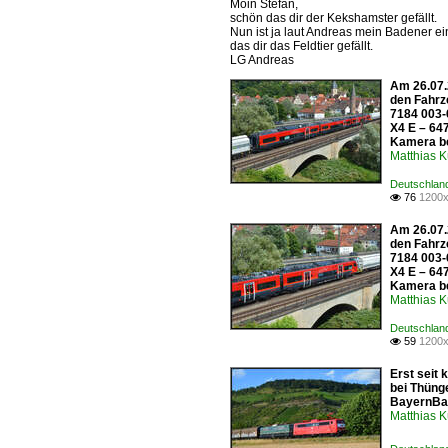
Moin Stefan,
schön das dir der Kekshamster gefällt.
Nun ist ja laut Andreas mein Badener ei
das dir das Feldtier gefällt.
LG Andreas
Am 26.07.
den Fahrz
7184 003-
X4 E – 64
Kamera b
Matthias 
Deutschlan
76
1200x

Am 26.07.
den Fahrz
7184 003-
X4 E – 64
Kamera b
Matthias 
Deutschlan
59
1200x

Erst seit
bei Thüng
BayernBa
Matthias 