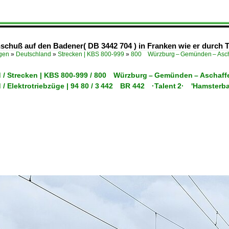
hschuß auf den Badener( DB 3442 704 ) in Franken wie er durch 
ügen
»
Deutschland
»
Strecken | KBS 800-999
»
800 Würzburg – Gemünden – Asch
 / Strecken | KBS 800-999 / 800 Würzburg – Gemünden – Aschaf
 / Elektrotriebzüge | 94 80 / 3 442 BR 442 ·Talent 2· 'Hamsterb