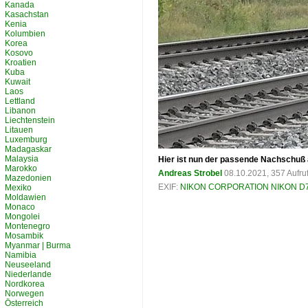
Kanada
Kasachstan
Kenia
Kolumbien
Korea
Kosovo
Kroatien
Kuba
Kuwait
Laos
Lettland
Libanon
Liechtenstein
Litauen
Luxemburg
Madagaskar
Malaysia
Hier ist nun der passende Nachschuß 
Marokko
Andreas Strobel
08.10.2021, 357 Aufr
Mazedonien
EXIF:
NIKON CORPORATION NIKON D
Mexiko
Moldawien
Monaco
Mongolei
Montenegro
Mosambik
Myanmar | Burma
Namibia
Neuseeland
Niederlande
Nordkorea
Norwegen
Österreich