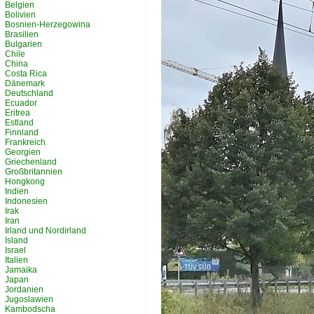
Belgien
Bolivien
Bosnien-Herzegowina
Brasilien
Bulgarien
Chile
China
Costa Rica
Dänemark
Deutschland
Ecuador
Eritrea
Estland
Finnland
Frankreich
Georgien
Griechenland
Großbritannien
Hongkong
Indien
Indonesien
Irak
Iran
Irland und Nordirland
Island
Israel
Italien
Jamaika
Japan
Jordanien
Jugoslawien
Kambodscha