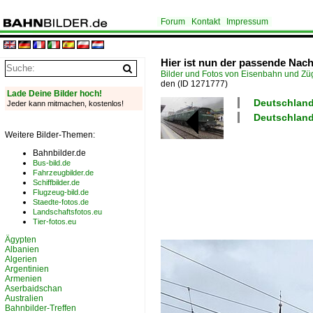
Forum
Kontakt
Impressum
Hier ist nun der passende Nac
Bilder und Fotos von Eisenbahn und Z
den
(ID 1271777)
Lade Deine Bilder hoch!
Deutschland
Jeder kann mitmachen, kostenlos!
Deutschland
Weitere Bilder-Themen:
Bahnbilder.de
Bus-bild.de
Fahrzeugbilder.de
Schiffbilder.de
Flugzeug-bild.de
Staedte-fotos.de
Landschaftsfotos.eu
Tier-fotos.eu
Ägypten
Albanien
Algerien
Argentinien
Armenien
Aserbaidschan
Australien
Bahnbilder-Treffen