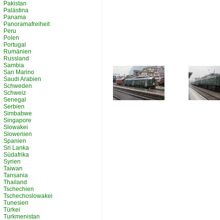
Pakistan
Palästina
Panama
Panoramafreiheit
Peru
Polen
Portugal
Rumänien
Russland
Sambia
San Marino
Saudi Arabien
Schweden
Schweiz
Senegal
Serbien
Simbabwe
Singapore
Slowakei
Slowenien
Spanien
Sri Lanka
Südafrika
Syrien
Taiwan
Tansania
Thailand
Tschechien
Tschechoslowakei
Tunesien
Türkei
Turkmenistan