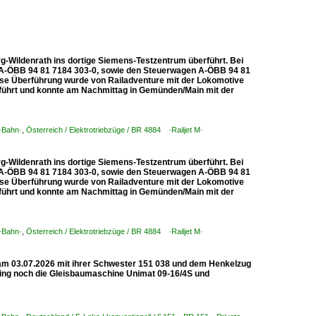
-Wildenrath ins dortige Siemens-Testzentrum überführt. Bei
d A-ÖBB 94 81 7184 303-0, sowie den Steuerwagen A-ÖBB 94 81
iese Überführung wurde von Railadventure mit der Lokomotive
hrt und konnte am Nachmittag in Gemünden/Main mit der
-Bahn·
,
Österreich / Elektrotriebzüge / BR 4884 ·Railjet M·
-Wildenrath ins dortige Siemens-Testzentrum überführt. Bei
d A-ÖBB 94 81 7184 303-0, sowie den Steuerwagen A-ÖBB 94 81
iese Überführung wurde von Railadventure mit der Lokomotive
hrt und konnte am Nachmittag in Gemünden/Main mit der
-Bahn·
,
Österreich / Elektrotriebzüge / BR 4884 ·Railjet M·
e am 03.07.2026 mit ihrer Schwester 151 038 und dem Henkelzug
hing noch die Gleisbaumaschine Unimat 09-16/4S und