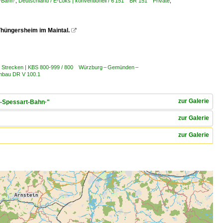
-Bahn·
,
Deutschland / E-Loks | konventionell / 6 151 BR 151 Private
,
Thüngersheim im Maintal.

/ Strecken | KBS 800-999 / 800 Würzburg – Gemünden –
mbau DR V 100.1
zur Galerie
n-Spessart-Bahn·"
zur Galerie
zur Galerie