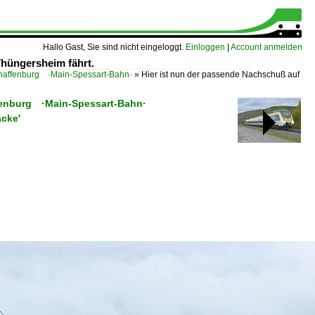
Hallo Gast, Sie sind nicht eingeloggt.
Einloggen
|
Account anmelden
Thüngersheim fährt.
affenburg ·Main-Spessart-Bahn·
»
Hier ist nun der passende Nachschuß auf
fenburg ·Main-Spessart-Bahn·
acke'