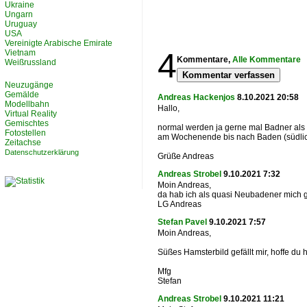
Ukraine
Ungarn
Uruguay
USA
Vereinigte Arabische Emirate
4
Vietnam
Kommentare,
Alle Kommentare
Weißrussland
Kommentar verfassen
Neuzugänge
Gemälde
Andreas Hackenjos
8.10.2021 20:58
Modellbahn
Hallo,
Virtual Reality
Gemischtes
normal werden ja gerne mal Badner als
Fotostellen
am Wochenende bis nach Baden (südlich 
Zeitachse
Datenschutzerklärung
Grüße Andreas
Andreas Strobel
9.10.2021 7:32
Moin Andreas,
da hab ich als quasi Neubadener mich g
LG Andreas
Stefan Pavel
9.10.2021 7:57
Moin Andreas,
Süßes Hamsterbild gefällt mir, hoffe du h
Mfg
Stefan
Andreas Strobel
9.10.2021 11:21