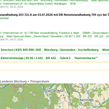
d / Strecken | KBS 800-999 / 800 Würzburg – Gemünden – Aschaffenburg ·Main-Spessart
d / Unternehmen (A - K) / BayernBahn GmbH, Nördlingen ·BYB·
804 Px, 04.07.2026
standhaltung 203 311-6 am 03.07.2026 mit DB Netzinstandhaltung 705 xyz bei 
Kümmel
 / Unternehmen (A - K) / DB Netz Instandhaltung, Frankfurt a. Main ·DBMP·
,
Deutschland 
urg ·Main-Spessart-Bahn·
,
Deutschland / Dieselloks | 92 80 / 1 203 BR 203 DR 110 U
800 Px, 04.07.2026
 / Strecken | KBS 800-999 / 800 Würzburg – Gemünden – Aschaffenburg ·Mai
/ Elektrotriebzüge | 94 80 / 3 442 BR 442 ·Talent 2· 'Hamsterbacke'"
> Landkreis Würzburg > Thüngersheim