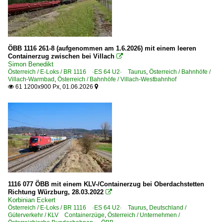
ÖBB 1116 261-8 (aufgenommen am 1.6.2026) mit einem leeren
Containerzug zwischen bei Villach

Simon Benedikt
Österreich / E-Loks / BR 1116 ·ES 64 U2· Taurus
,
Österreich / Bahnhöfe /
Villach-Warmbad
,
Österreich / Bahnhöfe / Villach-Westbahnhof
61 1200x900 Px, 01.06.2026


1116 077 ÖBB mit einem KLV-/Containerzug bei Oberdachstetten
Richtung Würzburg, 28.03.2022

Korbinian Eckert
Österreich / E-Loks / BR 1116 ·ES 64 U2· Taurus
,
Deutschland /
Güterverkehr / KLV Containerzüge
,
Österreich / Unternehmen /