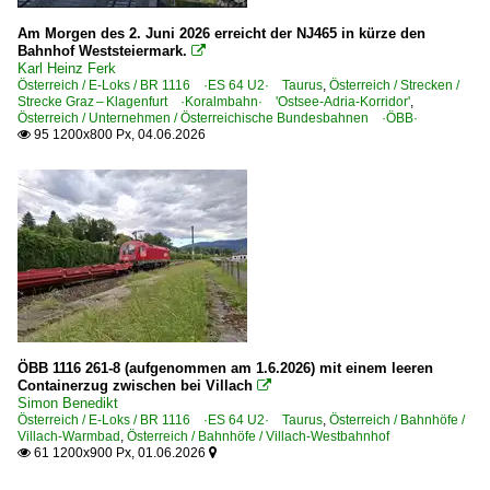
Am Morgen des 2. Juni 2026 erreicht der NJ465 in kürze den
Bahnhof Weststeiermark.

Karl Heinz Ferk
Österreich / E-Loks / BR 1116 ·ES 64 U2· Taurus
,
Österreich / Strecken /
Strecke Graz – Klagenfurt ·Koralmbahn· 'Ostsee-Adria-Korridor'
,
Österreich / Unternehmen / Österreichische Bundesbahnen ·ÖBB·
95 1200x800 Px, 04.06.2026

ÖBB 1116 261-8 (aufgenommen am 1.6.2026) mit einem leeren
Containerzug zwischen bei Villach

Simon Benedikt
Österreich / E-Loks / BR 1116 ·ES 64 U2· Taurus
,
Österreich / Bahnhöfe /
Villach-Warmbad
,
Österreich / Bahnhöfe / Villach-Westbahnhof
61 1200x900 Px, 01.06.2026

