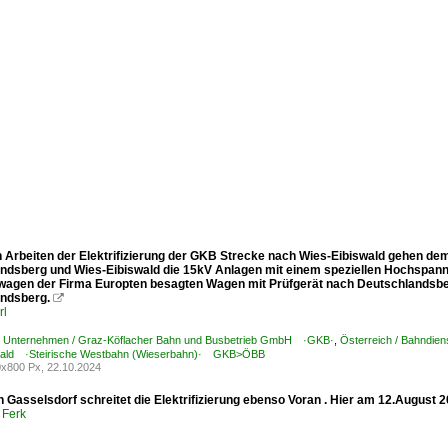
en Arbeiten der Elektrifizierung der GKB Strecke nach Wies-Eibiswald gehen
ndsberg und Wies-Eibiswald die 15kV Anlagen mit einem speziellen Hochspannu
wagen der Firma Europten besagten Wagen mit Prüfgerät nach Deutschlandsber
ndsberg.

rl
 / Unternehmen / Graz-Köflacher Bahn und Busbetrieb GmbH ·GKB·
,
Österreich / Bahndien
wald ·Steirische Westbahn (Wieserbahn)· GKB>ÖBB
x800 Px, 22.10.2024
h Gasselsdorf schreitet die Elektrifizierung ebenso Voran . Hier am 12.August
 Ferk