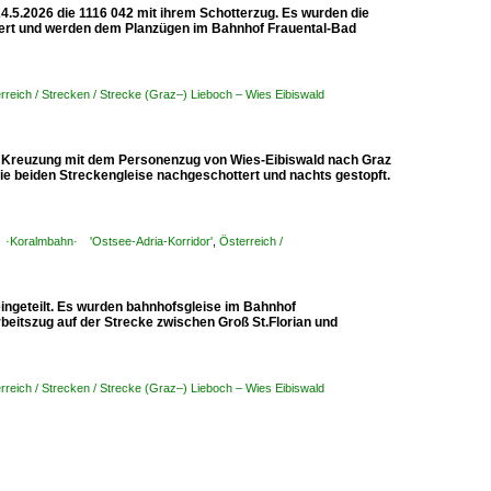
.5.2026 die 1116 042 mit ihrem Schotterzug. Es wurden die
ert und werden dem Planzügen im Bahnhof Frauental-Bad
rreich / Strecken / Strecke (Graz–) Lieboch – Wies Eibiswald
e Kreuzung mit dem Personenzug von Wies-Eibiswald nach Graz
ie beiden Streckengleise nachgeschottert und nachts gestopft.
rt ·Koralmbahn· 'Ostsee-Adria-Korridor'
,
Österreich /
ingeteilt. Es wurden bahnhofsgleise im Bahnhof
beitszug auf der Strecke zwischen Groß St.Florian und
rreich / Strecken / Strecke (Graz–) Lieboch – Wies Eibiswald