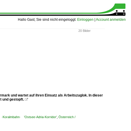
Hallo Gast, Sie sind nicht eingeloggt.
Einloggen
|
Account anmelden
20 Bilder
ark und wartet auf ihren Einsatz als Arbeitszuglok. In dieser
 und gestopft.

rt ·Koralmbahn· 'Ostsee-Adria-Korridor'
,
Österreich /