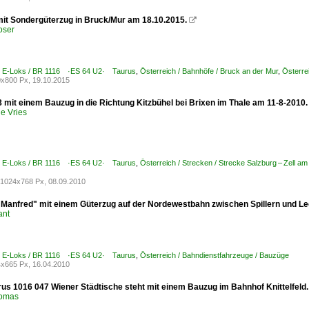
mit Sondergüterzug in Bruck/Mur am 18.10.2015.

oser
 / E-Loks / BR 1116 ·ES 64 U2· Taurus
,
Österreich / Bahnhöfe / Bruck an der Mur
,
Österre
x800 Px, 19.10.2015
 mit einem Bauzug in die Richtung Kitzbühel bei Brixen im Thale am 11-8-2010.
e Vries
 / E-Loks / BR 1116 ·ES 64 U2· Taurus
,
Österreich / Strecken / Strecke Salzburg – Zell a
1024x768 Px, 08.09.2010
"Manfred" mit einem Güterzug auf der Nordewestbahn zwischen Spillern und L
ant
 / E-Loks / BR 1116 ·ES 64 U2· Taurus
,
Österreich / Bahndienstfahrzeuge / Bauzüge
x665 Px, 16.04.2010
us 1016 047 Wiener Städtische steht mit einem Bauzug im Bahnhof Knittelfeld.
homas