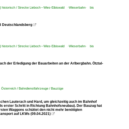
 | historisch / Strecke Lieboch – Wies-Eibiswald ·Wieserbahn· bis
KB Deutschlandsberg

 | historisch / Strecke Lieboch – Wies-Eibiswald ·Wieserbahn· bis
h der Erledigung der Bauarbeiten an der Arlbergbahn. Ötztal-
,
Österreich / Bahndienstfahrzeuge / Bauzüge
schen Lauterach und Hard, um gleichzeitig auch im Bahnhof
s erster Schritt in Richtung Bahnhofsneubau). Der Bauzug hat
rsten Waggons schüttet den nicht mehr benötigten
transport auf LKWs (09.04.2021)
