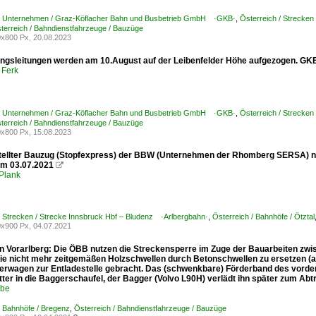
 / Unternehmen / Graz-Köflacher Bahn und Busbetrieb GmbH ·GKB·
,
Österreich / Strecken
terreich / Bahndienstfahrzeuge / Bauzüge
x800 Px, 20.08.2023
ngsleitungen werden am 10.August auf der Leibenfelder Höhe aufgezogen. G
 Ferk
 / Unternehmen / Graz-Köflacher Bahn und Busbetrieb GmbH ·GKB·
,
Österreich / Strecken
terreich / Bahndienstfahrzeuge / Bauzüge
x800 Px, 15.08.2023
tellter Bauzug (Stopfexpress) der BBW (Unternehmen der Rhomberg SERSA) nac
m 03.07.2021

Plank
/ Strecken / Strecke Innsbruck Hbf – Bludenz ·Arlbergbahn·
,
Österreich / Bahnhöfe / Ötztal
x900 Px, 04.07.2021
n Vorarlberg: Die ÖBB nutzen die Streckensperre im Zuge der Bauarbeiten zwi
ie nicht mehr zeitgemäßen Holzschwellen durch Betonschwellen zu ersetzen (al
terwagen zur Entladestelle gebracht. Das (schwenkbare) Förderband des vorde
tter in die Baggerschaufel, der Bagger (Volvo L90H) verlädt ihn später zum Ab
ebe
/ Bahnhöfe / Bregenz
,
Österreich / Bahndienstfahrzeuge / Bauzüge