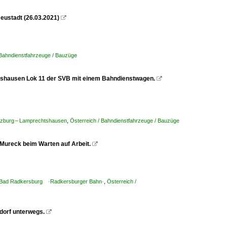
eustadt (26.03.2021)

 Bahndienstfahrzeuge / Bauzüge
tshausen Lok 11 der SVB mit einem Bahndienstwagen.

alzburg – Lamprechtshausen
,
Österreich / Bahndienstfahrzeuge / Bauzüge
 Mureck beim Warten auf Arbeit.

ß – Bad Radkersburg ·Radkersburger Bahn·
,
Österreich /
dorf unterwegs.
