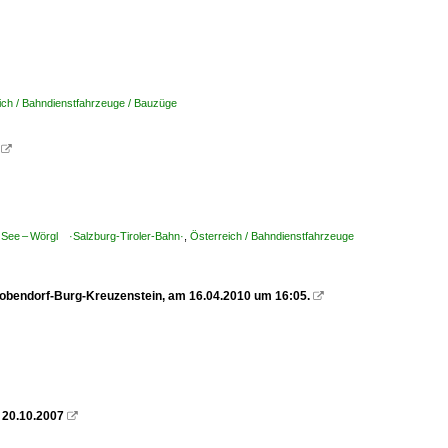
ich / Bahndienstfahrzeuge / Bauzüge

m See – Wörgl ·Salzburg-Tiroler-Bahn·
,
Österreich / Bahndienstfahrzeuge
eobendorf-Burg-Kreuzenstein, am 16.04.2010 um 16:05.

 20.10.2007
