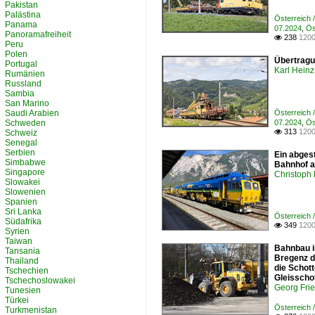
Pakistan
Palästina
Österreich
Panama
07.2024
,
Ös
Panoramafreiheit
238
1200

Peru
Polen
Übertragu
Portugal
Karl Heinz
Rumänien
Russland
Sambia
San Marino
Saudi Arabien
Österreich
Schweden
07.2024
,
Ös
313
1200
Schweiz

Senegal
Serbien
Ein abges
Simbabwe
Bahnhof a
Singapore
Christoph 
Slowakei
Slowenien
Spanien
Sri Lanka
Österreich 
Südafrika
349
1200

Syrien
Taiwan
Bahnbau i
Tansania
Bregenz d
Thailand
die Schot
Tschechien
Gleisscho
Tschechoslowakei
Georg Fri
Tunesien
Türkei
Österreich 
Turkmenistan