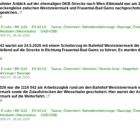
ohnter Anblick auf der ehemaligen GKB-Strecke nach Wies-Eibiswald war am 24
reckengleise zwischen Weststeiermark und Frauental-Bad Gams nachgeschott
gewichen.

rl
 / E-Loks / BR 1116 ·ES 64 U2· Taurus
,
Österreich / Bahndienstfahrzeuge / Bauzüge
,
Öste
e Westbahn (Wieserbahn)· GKB>ÖBB
800 Px, 06.06.2026
042 wartet am 24.5.2026 mit einem Schotterzug im Bahnhof Weststeiermark di
ießend auf die Strecke in Richtung Frauental-Bad Gams zu fahren. Es wurden d
rl
 / E-Loks / BR 1116 ·ES 64 U2· Taurus
,
Österreich / Strecken / Strecke Graz – Klagenfu
fahrzeuge / Bauzüge
800 Px, 06.06.2026
026 war die 1116 042 als Arbeitszuglok rund um den Bahnhof Weststeiermark e
rmark sowie die Zulaufstrecken der Wieserbahn geschottert. Hier wartet der Ar
mark auf die Weiterfahrt.

rl
 / E-Loks / BR 1116 ·ES 64 U2· Taurus
,
Österreich / Bahndienstfahrzeuge / Bauzüge
,
Öste
e Westbahn (Wieserbahn)· GKB>ÖBB
800 Px, 06.06.2026