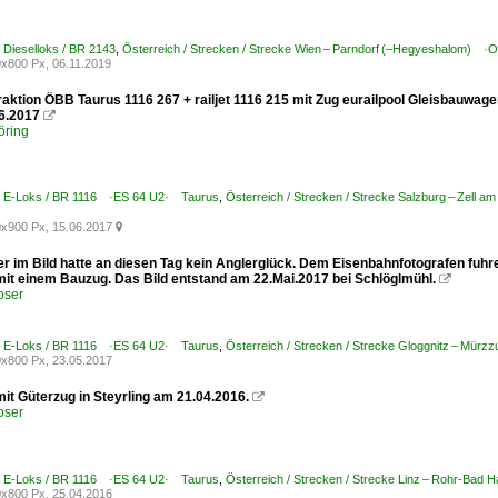
/ Dieselloks / BR 2143
,
Österreich / Strecken / Strecke Wien – Parndorf (–Hegyeshalom) ·
x800 Px, 06.11.2019
aktion ÖBB Taurus 1116 267 + railjet 1116 215 mit Zug eurailpool Gleisbauwage
06.2017

öring
 / E-Loks / BR 1116 ·ES 64 U2· Taurus
,
Österreich / Strecken / Strecke Salzburg – Zell a
x900 Px, 15.06.2017

r im Bild hatte an diesen Tag kein Anglerglück. Dem Eisenbahnfotografen fuhre
mit einem Bauzug. Das Bild entstand am 22.Mai.2017 bei Schlöglmühl.

oser
 / E-Loks / BR 1116 ·ES 64 U2· Taurus
,
Österreich / Strecken / Strecke Gloggnitz – Mü
x800 Px, 23.05.2017
it Güterzug in Steyrling am 21.04.2016.

oser
 / E-Loks / BR 1116 ·ES 64 U2· Taurus
,
Österreich / Strecken / Strecke Linz – Rohr-Bad H
x800 Px, 25.04.2016