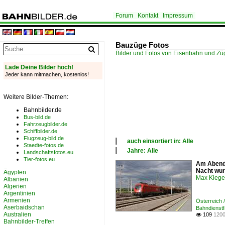
Forum
Kontakt
Impressum
Bauzüge Fotos
Bilder und Fotos von Eisenbahn und Z
Lade Deine Bilder hoch!
Jeder kann mitmachen, kostenlos!
Weitere Bilder-Themen:
Bahnbilder.de
Bus-bild.de
Fahrzeugbilder.de
Schiffbilder.de
Flugzeug-bild.de
auch einsortiert in: Alle
Staedte-fotos.de
×
Jahre: Alle
Landschaftsfotos.eu
Alle Kategorien
×
Tier-fotos.eu
Am Abend 
Deutschland
Alle Jahre
Nacht wur
Ägypten
Österreich
2000
Max Kiege
Albanien
2010
Algerien
2020
Argentinien
Armenien
Österreich
Aserbaidschan
Bahndienst
Australien
109
1200

Bahnbilder-Treffen