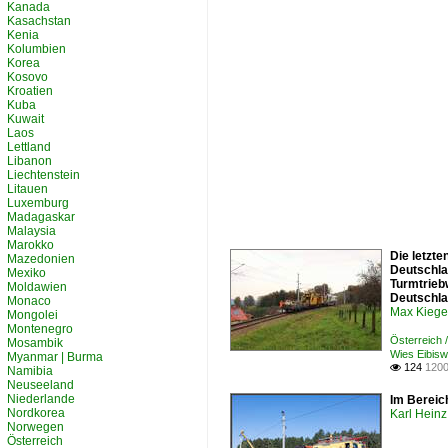
Kanada
Kasachstan
Kenia
Kolumbien
Korea
Kosovo
Kroatien
Kuba
Kuwait
Laos
Lettland
Libanon
Liechtenstein
Litauen
Luxemburg
Madagaskar
Malaysia
Marokko
Die letzt
Mazedonien
Deutschla
Mexiko
Turmtrieb
Moldawien
Deutschla
Monaco
Max Kiege
Mongolei
Montenegro
Österreich
Mosambik
Wies Eibis
Myanmar | Burma
124
1200

Namibia
Neuseeland
Niederlande
Im Bereic
Nordkorea
Karl Heinz
Norwegen
Österreich