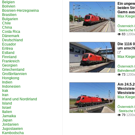
Belgien
Ein ungew
Bolivien
beiden St
Bosnien-Herzegowina
Gams aus
Brasilien
Max Kiege
Bulgarien
Chile
Österreich
China
·Steirisch
Costa Rica
83
1200x

Dänemark
Deutschland
Die 1116 
Ecuador
um anschl
Eritrea
Estland

Max Kiege
Finnland
Frankreich
Georgien
Österreich
Griechenland
Bahndienst
Großbritannien
73
1200x

Hongkong
Indien
Am 24.5.2
Indonesien
Weststeie
Irak
Weststeier
Iran
Max Kiege
Irland und Nordirland
Island
Österreich
Israel
·Steirisch
Italien
79
1200x

Jamaika
Japan
Jordanien
Jugoslawien
Kambodscha