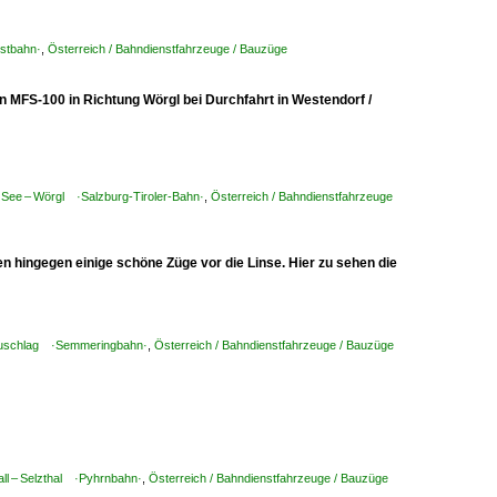
Ostbahn·
,
Österreich / Bahndienstfahrzeuge / Bauzüge
n MFS-100 in Richtung Wörgl bei Durchfahrt in Westendorf /
m See – Wörgl ·Salzburg-Tiroler-Bahn·
,
Österreich / Bahndienstfahrzeuge
n hingegen einige schöne Züge vor die Linse. Hier zu sehen die
rzzuschlag ·Semmeringbahn·
,
Österreich / Bahndienstfahrzeuge / Bauzüge
all – Selzthal ·Pyhrnbahn·
,
Österreich / Bahndienstfahrzeuge / Bauzüge