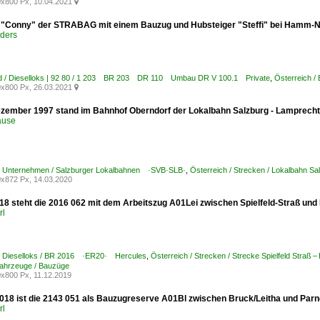
x800 Px, 10.04.2021

 "Conny" der STRABAG mit einem Bauzug und Hubsteiger "Steffi" bei Hamm-N
ders
d / Dieselloks | 92 80 / 1 203 BR 203 DR 110 Umbau DR V 100.1 Private
,
Österreich /
x800 Px, 26.03.2021

zember 1997 stand im Bahnhof Oberndorf der Lokalbahn Salzburg - Lamprech
ause
 / Unternehmen / Salzburger Lokalbahnen ·SVB·SLB·
,
Österreich / Strecken / Lokalbahn S
x872 Px, 14.03.2020
18 steht die 2016 062 mit dem Arbeitszug A01Lei zwischen Spielfeld-Straß und
rl
 / Dieselloks / BR 2016 ·ER20· Hercules
,
Österreich / Strecken / Strecke Spielfeld Stra
fahrzeuge / Bauzüge
x800 Px, 11.12.2019
018 ist die 2143 051 als Bauzugreserve A01Bl zwischen Bruck/Leitha und Parn
rl