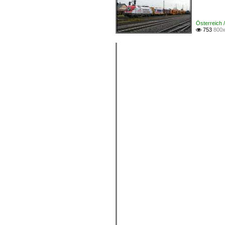
Österreich
753
800x
