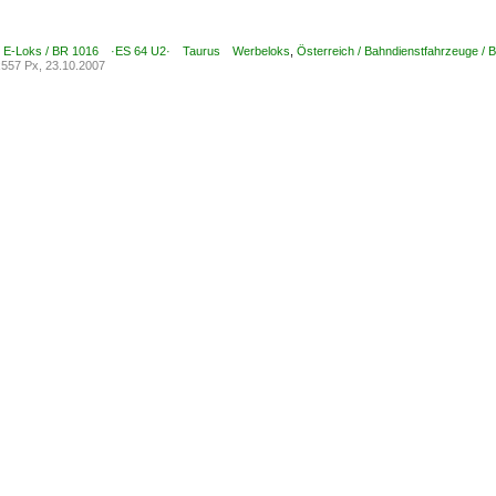
 / E-Loks / BR 1016 ·ES 64 U2· Taurus Werbeloks
,
Österreich / Bahndienstfahrzeuge / 
557 Px, 23.10.2007