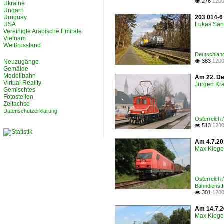
276
1200

Ukraine
Ungarn
Uruguay
203 014-6
USA
Lukas San
Vereinigte Arabische Emirate
Vietnam
Weißrussland
Deutschlan
383
1200
Neuzugänge

Gemälde
Modellbahn
Am 22. De
Virtual Reality
Jürgen Kr
Gemischtes
Fotostellen
Zeitachse
Datenschutzerklärung
Österreich
513
1200

Am 4.7.20
Max Kiege
Österreich
Bahndienst
301
1200

Am 14.7.2
Max Kiege