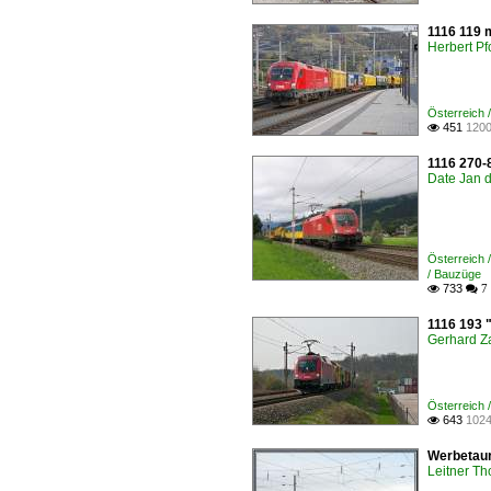
1116 119 
Herbert Pf
Österreich
451
1200

1116 270-8
Date Jan d
Österreich
/ Bauzüge
733

 7
1116 193 
Gerhard Z
Österreich
643
1024

Werbetaur
Leitner T