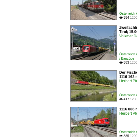
Österreich 
354
1200

Zweifachtr
Tirol; 15.
Volkmar D
Österreich
/ Bauzüge
583
1200

Der Fische
1116 162 
Herbert Pf
Österreich
417
1200

1116 086 m
Herbert Pf
Österreich
385
1200
