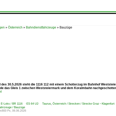
ügen
»
Österreich
»
Bahndienstfahrzeuge
»
Bauzüge
des 30.5.2026 steht die 1116 112 mit einem Schotterzug im Bahnhof Weststeierm
de das Gleis 1 zwischen Weststeiermark und dem Koralmbahn nachgeschottert
rl
 / E-Loks / BR 1116 ·ES 64 U2· Taurus
,
Österreich / Strecken / Strecke Graz – Klagenfu
fahrzeuge / Bauzüge
x800 Px, 06.06.2026