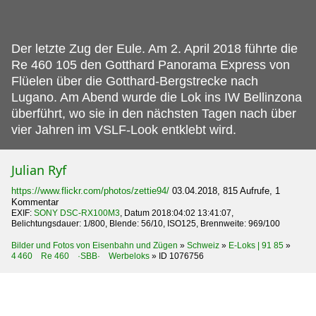
Der letzte Zug der Eule.
Am 2. April 2018 führte die
Re 460 105 den Gotthard Panorama Express von
Flüelen über die Gotthard-Bergstrecke nach
Lugano. Am Abend wurde die Lok ins IW Bellinzona
überführt, wo sie in den nächsten Tagen nach über
vier Jahren im VSLF-Look entklebt wird.
Julian Ryf
https://www.flickr.com/photos/zettie94/
03.04.2018, 815 Aufrufe, 1
Kommentar
EXIF:
SONY DSC-RX100M3
, Datum 2018:04:02 13:41:07,
Belichtungsdauer: 1/800, Blende: 56/10, ISO125, Brennweite: 969/100
Bilder und Fotos von Eisenbahn und Zügen
»
Schweiz
»
E-Loks | 91 85
»
4 460 Re 460 ·SBB· Werbeloks
»
ID 1076756