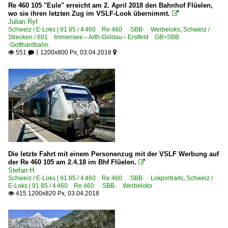
Re 460 105 "Eule" erreicht am 2. April 2018 den Bahnhof Flüelen,
wo sie ihren letzten Zug im VSLF-Look übernimmt.

Julian Ryf
Schweiz / E-Loks | 91 85 / 4 460 Re 460 ·SBB· Werbeloks
,
Schweiz /
Strecken / 601 Immensee – Arth-Goldau – Erstfeld GB>SBB
·Gotthardbahn·
551
1200x800 Px, 03.04.2018

 1

Die letzte Fahrt mit einem Personenzug mit der VSLF Werbung auf
der Re 460 105 am 2.4.18 im Bhf Flüelen.

Stefan H.
Schweiz / E-Loks | 91 85 / 4 460 Re 460 ·SBB· Lokportraits
,
Schweiz /
E-Loks | 91 85 / 4 460 Re 460 ·SBB· Werbeloks
415 1200x820 Px, 03.04.2018
