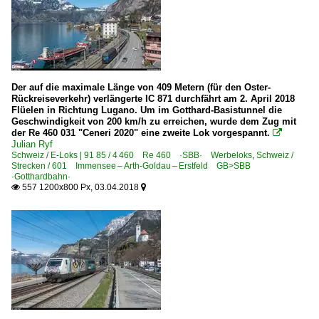
Der auf die maximale Länge von 409 Metern (für den Oster-
Rückreiseverkehr) verlängerte IC 871 durchfährt am 2. April 2018
Flüelen in Richtung Lugano. Um im Gotthard-Basistunnel die
Geschwindigkeit von 200 km/h zu erreichen, wurde dem Zug mit
der Re 460 031 "Ceneri 2020" eine zweite Lok vorgespannt.

Julian Ryf
Schweiz / E-Loks | 91 85 / 4 460 Re 460 ·SBB· Werbeloks
,
Schweiz /
Strecken / 601 Immensee – Arth-Goldau – Erstfeld GB>SBB
·Gotthardbahn·
557 1200x800 Px, 03.04.2018

