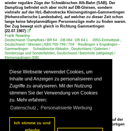
wieder reguläre Züge der Schwäbischen Alb-Bahn (SAB). Der
Dampfzug befindet sich aber nicht auf DB-Gleisen, sondern
vielmehr auf der HzL-Bahnstrecke Kleinengstingen-Gammertingen
(Hohenzollerische Landesbahn), auf welcher zu dieser Zeit schon
lange keine fahrplanmäßigen Personenzüge mehr zu finden waren.
Der Zug bewegt sich gleich in Richtung Gammertingen
(22.07.1987)

Frank Nowotny
Deutschland / Dampfloks / BR 64 DB 064 · DR 64.1 ·DRG-Einheitslok·
,
Deutschland / Strecken | KBS 700-799 / 759 Reutlingen ⨯ Engstingen –
Gammertingen ·Schwäbische Albbahn·
,
Deutschland / Galerien /
Sonderzüge und Sonderfahrten
,
Deutschland / Bahnhöfe (stillgelegt) /
Kleinengstingen (DB)
290 1200x782 Px, 10.09.2025

Diese Webseite verwendet Cookies, um
Inhalte und Anzeigen zu personalisieren und
Zugriffe zu analysieren. Mit der Nutzung
stimmen Sie der Verwendung von Cookies
zu. Mehr erfahren:
Datenschutz
,
Personalisierte Werbung
Uerdinger Schienenbuszug neben dem Bw Tübingen (DB) auf der
Ich stimme zu und
Abzweigung zur Zollernalbbahn. Ich befand mich auf der dortigen
Brücke (18.04.1984)

erlaube