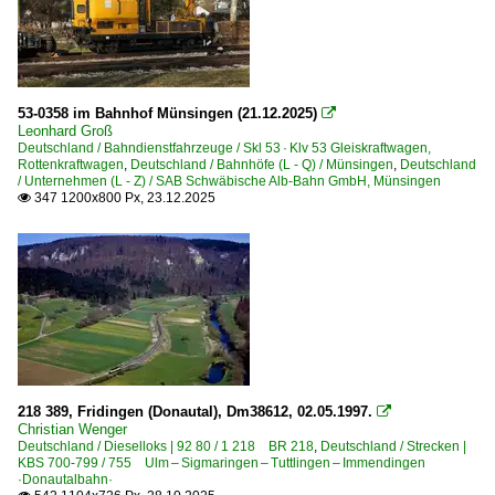
53-0358 im Bahnhof Münsingen (21.12.2025)

Leonhard Groß
Deutschland / Bahndienstfahrzeuge / Skl 53 · Klv 53 Gleiskraftwagen,
Rottenkraftwagen
,
Deutschland / Bahnhöfe (L - Q) / Münsingen
,
Deutschland
/ Unternehmen (L - Z) / SAB Schwäbische Alb-Bahn GmbH, Münsingen
347 1200x800 Px, 23.12.2025

218 389, Fridingen (Donautal), Dm38612, 02.05.1997.

Christian Wenger
Deutschland / Dieselloks | 92 80 / 1 218 BR 218
,
Deutschland / Strecken |
KBS 700-799 / 755 Ulm – Sigmaringen – Tuttlingen – Immendingen
·Donautalbahn·