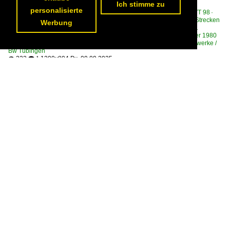
Ich stimme zu
Frank Nowotny
personalisierte
Deutschland / Dieseltriebzüge | bis 1970 und Altbautriebzüge / DB VT 98 ·
BR 796/996 · BR 798/998 Uerdinger Schienenbus
,
Deutschland / Strecken
Werbung
| KBS 700-799 / 766 Tübingen – Hechingen – Sigmaringen ZAB 1
·Zollernalbbahn·
,
Deutschland / Historisches / Historische Bahnbilder 1980
bis 1990 | Die Bundesbahn der 1980er
,
Deutschland / Bahnbetriebswerke /
Bw Tübingen
222
1200x804 Px, 09.09.2025

 1
Zug der Zollernalbbahn mit DB-Lok 215 108-2 neben dem Bw
Tübingen (18.04.1984)

Frank Nowotny
Deutschland / Bahnbetriebswerke / Bw Tübingen
,
Deutschland / Strecken |
KBS 700-799 / 766 Tübingen – Hechingen – Sigmaringen ZAB 1
·Zollernalbbahn·
,
Deutschland / Dieselloks | 92 80 / 1 215 BR 215 DB V
163
309 1200x804 Px, 09.09.2025
