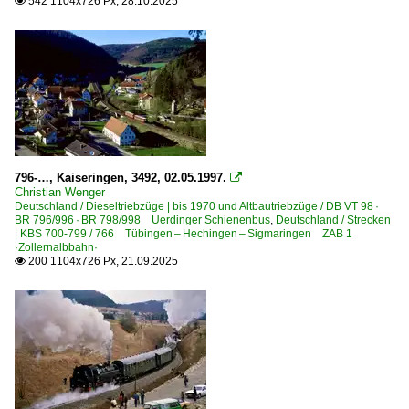
542 1104x726 Px, 28.10.2025

796-…, Kaiseringen, 3492, 02.05.1997.

Christian Wenger
Deutschland / Dieseltriebzüge | bis 1970 und Altbautriebzüge / DB VT 98 ·
BR 796/996 · BR 798/998 Uerdinger Schienenbus
,
Deutschland / Strecken
| KBS 700-799 / 766 Tübingen – Hechingen – Sigmaringen ZAB 1
·Zollernalbbahn·
200 1104x726 Px, 21.09.2025
