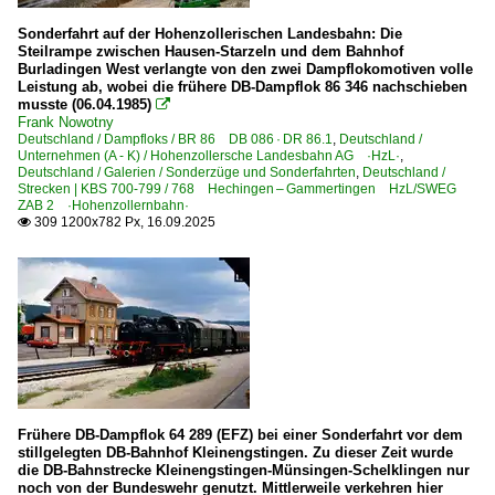
Sonderfahrt auf der Hohenzollerischen Landesbahn: Die
Steilrampe zwischen Hausen-Starzeln und dem Bahnhof
Burladingen West verlangte von den zwei Dampflokomotiven volle
Leistung ab, wobei die frühere DB-Dampflok 86 346 nachschieben
musste (06.04.1985)

Frank Nowotny
Deutschland / Dampfloks / BR 86 DB 086 · DR 86.1
,
Deutschland /
Unternehmen (A - K) / Hohenzollersche Landesbahn AG ·HzL·
,
Deutschland / Galerien / Sonderzüge und Sonderfahrten
,
Deutschland /
Strecken | KBS 700-799 / 768 Hechingen – Gammertingen HzL/SWEG
ZAB 2 ·Hohenzollernbahn·
309 1200x782 Px, 16.09.2025

Frühere DB-Dampflok 64 289 (EFZ) bei einer Sonderfahrt vor dem
stillgelegten DB-Bahnhof Kleinengstingen. Zu dieser Zeit wurde
die DB-Bahnstrecke Kleinengstingen-Münsingen-Schelklingen nur
noch von der Bundeswehr genutzt. Mittlerweile verkehren hier