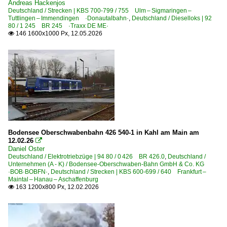
Andreas Hackenjos
Deutschland / Strecken | KBS 700-799 / 755 Ulm – Sigmaringen –
Tuttlingen – Immendingen ·Donautalbahn·
,
Deutschland / Dieselloks | 92
80 / 1 245 BR 245 ·Traxx DE ME·
146 1600x1000 Px, 12.05.2026

Bodensee Oberschwabenbahn 426 540-1 in Kahl am Main am
12.02.26

Daniel Oster
Deutschland / Elektrotriebzüge | 94 80 / 0 426 BR 426.0
,
Deutschland /
Unternehmen (A - K) / Bodensee-Oberschwaben-Bahn GmbH & Co. KG
·BOB·BOBFN·
,
Deutschland / Strecken | KBS 600-699 / 640 Frankfurt –
Maintal – Hanau – Aschaffenburg
163 1200x800 Px, 12.02.2026
