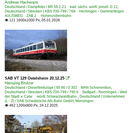
Andreas Hackenjos
Deutschland / Dampfloks / BR 58.2-21 bad. sächs. württ. preuß. G 12
,
Deutschland / Strecken | KBS 700-799 / 768 Hechingen – Gammertingen
HzL/SWEG ZAB 2 ·Hohenzollernbahn·
121 1600x1000 Px, 05.01.2026

SAB VT 129 Ostelsheim 20.12.25

Hansjörg Brutzer
Deutschland / Dieseltriebzüge | 95 80 / 0 302 MAN Schienenbus
,
Deutschland / Strecken | KBS 700-799 / 790.6 Stuttgart – Renningen – Weil
der Stadt ⨯ Calw ·württ. Schwarzwaldbahn·
,
Deutschland / Unternehmen
(L - Z) / SAB Schwäbische Alb-Bahn GmbH, Münsingen
462 1200x800 Px, 24.12.2025
