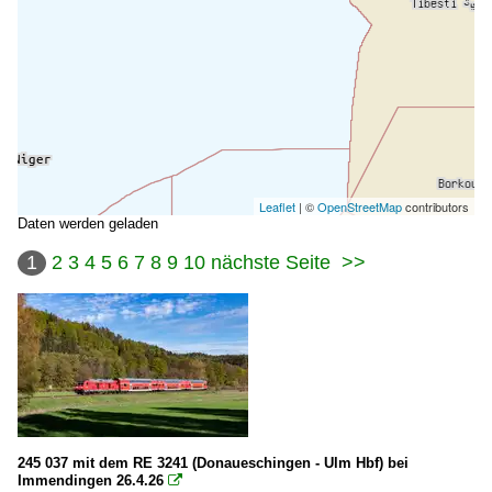
Leaflet
| ©
OpenStreetMap
contributors
Daten werden geladen
1
2
3
4
5
6
7
8
9
10
nächste Seite
>>
245 037 mit dem RE 3241 (Donaueschingen - Ulm Hbf) bei
Immendingen 26.4.26
