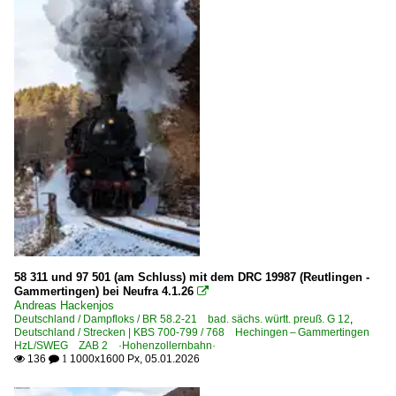
58 311 und 97 501 (am Schluss) mit dem DRC 19987 (Reutlingen -
Gammertingen) bei Neufra 4.1.26

Andreas Hackenjos
Deutschland / Dampfloks / BR 58.2-21 bad. sächs. württ. preuß. G 12
,
Deutschland / Strecken | KBS 700-799 / 768 Hechingen – Gammertingen
HzL/SWEG ZAB 2 ·Hohenzollernbahn·
136
1000x1600 Px, 05.01.2026

 1