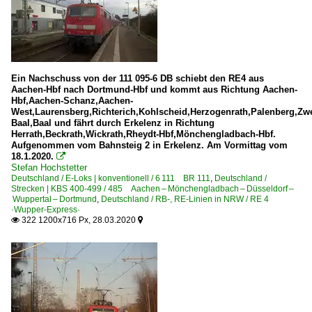
Ein Nachschuss von der 111 095-6 DB schiebt den RE4 aus
Aachen-Hbf nach Dortmund-Hbf und kommt aus Richtung Aachen-
Hbf,Aachen-Schanz,Aachen-
West,Laurensberg,Richterich,Kohlscheid,Herzogenrath,Palenberg,Zw
Baal,Baal und fährt durch Erkelenz in Richtung
Herrath,Beckrath,Wickrath,Rheydt-Hbf,Mönchengladbach-Hbf.
Aufgenommen vom Bahnsteig 2 in Erkelenz. Am Vormittag vom
18.1.2020.

Stefan Hochstetter
Deutschland / E-Loks | konventionell / 6 111 BR 111
,
Deutschland /
Strecken | KBS 400-499 / 485 Aachen – Mönchengladbach – Düsseldorf –
Wuppertal – Dortmund
,
Deutschland / RB-, RE-Linien in NRW / RE 4
·Wupper-Express·
322 1200x716 Px, 28.03.2020

