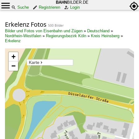
BAHN
BILDER.DE
Suche
Registrieren
Login
Erkelenz Fotos
500 Bilder
Bilder und Fotos von Eisenbahn und Zügen
»
Deutschland
»
Nordrhein-Westfalen
»
Regierungsbezirk Köln
»
Kreis Heinsberg
»
Erkelenz
+
Karte
−