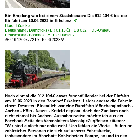
Ein Empfang wie bei einem Staatsbesuch: Die 012 104-6 bei der
Einfahrt am 10.06.2023 in Erkelenz

Horst Lüdicke
Deutschland / Dampfloks / BR 01.10 Öl DB 012 ·DB-Umbau·
,
Deutschland / Bahnhöfe (A - E) / Erkelenz
416 1200x772 Px, 10.06.2023


Noch einmal die 012 104-6 etwas formatfüllender bei der Einfahrt
am 10.06.2023 in den Bahnhof Erkelenz. Leider endete die Fahrt in
einem Desaster: Eigentlich war eine Rundfahrt Mönchengladbach -
Aachen - Köln - Neuss - Krefeld geplant, doch der Zug kam noch
nicht einmal bis Aachen. Ausnahmsweise möchte ich aus der
Facebook-Seite des Veranstalters NostalgieZugReisen zitieren:
"Wir sind einfach nur enttäuscht. Uns fehlen die Worte... Aufgrund
zahlreicher Personen die sich auf unserer Fahrtstrecke,
insbesondere im Abschnitt Kohlscheider Rampe, an und in den