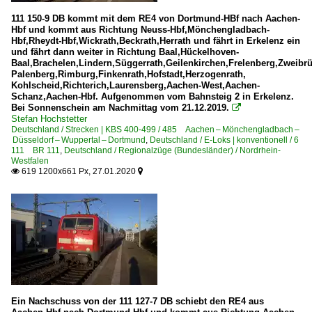
111 150-9 DB kommt mit dem RE4 von Dortmund-HBf nach Aachen-
Hbf und kommt aus Richtung Neuss-Hbf,Mönchengladbach-
Hbf,Rheydt-Hbf,Wickrath,Beckrath,Herrath und fährt in Erkelenz ein
und fährt dann weiter in Richtung Baal,Hückelhoven-
Baal,Brachelen,Lindern,Süggerrath,Geilenkirchen,Frelenberg,Zweibr
Palenberg,Rimburg,Finkenrath,Hofstadt,Herzogenrath,
Kohlscheid,Richterich,Laurensberg,Aachen-West,Aachen-
Schanz,Aachen-Hbf. Aufgenommen vom Bahnsteig 2 in Erkelenz.
Bei Sonnenschein am Nachmittag vom 21.12.2019.

Stefan Hochstetter
Deutschland / Strecken | KBS 400-499 / 485 Aachen – Mönchengladbach –
Düsseldorf – Wuppertal – Dortmund
,
Deutschland / E-Loks | konventionell / 6
111 BR 111
,
Deutschland / Regionalzüge (Bundesländer) / Nordrhein-
Westfalen
619 1200x661 Px, 27.01.2020


Ein Nachschuss von der 111 127-7 DB schiebt den RE4 aus