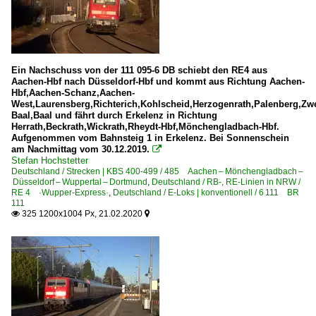
Ein Nachschuss von der 111 095-6 DB schiebt den RE4 aus
Aachen-Hbf nach Düsseldorf-Hbf und kommt aus Richtung Aachen-
Hbf,Aachen-Schanz,Aachen-
West,Laurensberg,Richterich,Kohlscheid,Herzogenrath,Palenberg,Zw
Baal,Baal und fährt durch Erkelenz in Richtung
Herrath,Beckrath,Wickrath,Rheydt-Hbf,Mönchengladbach-Hbf.
Aufgenommen vom Bahnsteig 1 in Erkelenz. Bei Sonnenschein
am Nachmittag vom 30.12.2019.

Stefan Hochstetter
Deutschland / Strecken | KBS 400-499 / 485 Aachen – Mönchengladbach –
Düsseldorf – Wuppertal – Dortmund
,
Deutschland / RB-, RE-Linien in NRW /
RE 4 ·Wupper-Express·
,
Deutschland / E-Loks | konventionell / 6 111 BR
111
325 1200x1004 Px, 21.02.2020

