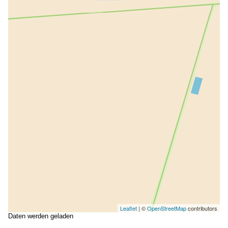
Leaflet
| ©
OpenStreetMap
contributors
Daten werden geladen