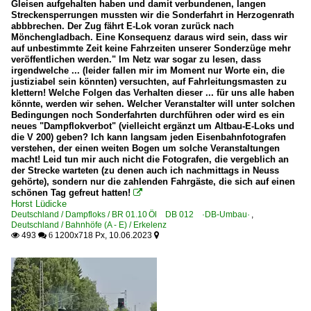
Gleisen aufgehalten haben und damit verbundenen, langen
Streckensperrungen mussten wir die Sonderfahrt in Herzogenrath
abbbrechen. Der Zug fährt E-Lok voran zurück nach
Mönchengladbach. Eine Konsequenz daraus wird sein, dass wir
auf unbestimmte Zeit keine Fahrzeiten unserer Sonderzüge mehr
veröffentlichen werden." Im Netz war sogar zu lesen, dass
irgendwelche ... (leider fallen mir im Moment nur Worte ein, die
justiziabel sein könnten) versuchten, auf Fahrleitungsmasten zu
klettern! Welche Folgen das Verhalten dieser ... für uns alle haben
könnte, werden wir sehen. Welcher Veranstalter will unter solchen
Bedingungen noch Sonderfahrten durchführen oder wird es ein
neues "Dampflokverbot" (vielleicht ergänzt um Altbau-E-Loks und
die V 200) geben? Ich kann langsam jeden Eisenbahnfotografen
verstehen, der einen weiten Bogen um solche Veranstaltungen
macht! Leid tun mir auch nicht die Fotografen, die vergeblich an
der Strecke warteten (zu denen auch ich nachmittags in Neuss
gehörte), sondern nur die zahlenden Fahrgäste, die sich auf einen
schönen Tag gefreut hatten!

Horst Lüdicke
Deutschland / Dampfloks / BR 01.10 Öl DB 012 ·DB-Umbau·
,
Deutschland / Bahnhöfe (A - E) / Erkelenz
493
1200x718 Px, 10.06.2023

 6
