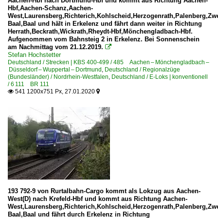
Aachen-Hbf nach Dortmund-Hbf und kommt aus Richtung Aachen-
Hbf,Aachen-Schanz,Aachen-
West,Laurensberg,Richterich,Kohlscheid,Herzogenrath,Palenberg,Zw
Baal,Baal und hält in Erkelenz und fährt dann weiter in Richtung
Herrath,Beckrath,Wickrath,Rheydt-Hbf,Mönchengladbach-Hbf.
Aufgenommen vom Bahnsteig 2 in Erkelenz. Bei Sonnenschein
am Nachmittag vom 21.12.2019.

Stefan Hochstetter
Deutschland / Strecken | KBS 400-499 / 485 Aachen – Mönchengladbach –
Düsseldorf – Wuppertal – Dortmund
,
Deutschland / Regionalzüge
(Bundesländer) / Nordrhein-Westfalen
,
Deutschland / E-Loks | konventionell
/ 6 111 BR 111
541 1200x751 Px, 27.01.2020


193 792-9 von Rurtalbahn-Cargo kommt als Lokzug aus Aachen-
West(D) nach Krefeld-Hbf und kommt aus Richtung Aachen-
West,Laurensberg,Richterich,Kohlscheid,Herzogenrath,Palenberg,Zw
Baal,Baal und fährt durch Erkelenz in Richtung