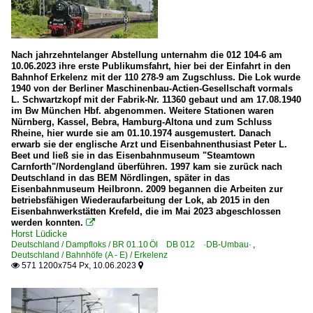
Nach jahrzehntelanger Abstellung unternahm die 012 104-6 am
10.06.2023 ihre erste Publikumsfahrt, hier bei der Einfahrt in den
Bahnhof Erkelenz mit der 110 278-9 am Zugschluss. Die Lok wurde
1940 von der Berliner Maschinenbau-Actien-Gesellschaft vormals
L. Schwartzkopf mit der Fabrik-Nr. 11360 gebaut und am 17.08.1940
im Bw München Hbf. abgenommen. Weitere Stationen waren
Nürnberg, Kassel, Bebra, Hamburg-Altona und zum Schluss
Rheine, hier wurde sie am 01.10.1974 ausgemustert. Danach
erwarb sie der englische Arzt und Eisenbahnenthusiast Peter L.
Beet und ließ sie in das Eisenbahnmuseum "Steamtown
Carnforth"/Nordengland überführen. 1997 kam sie zurück nach
Deutschland in das BEM Nördlingen, später in das
Eisenbahnmuseum Heilbronn. 2009 begannen die Arbeiten zur
betriebsfähigen Wiederaufarbeitung der Lok, ab 2015 in den
Eisenbahnwerkstätten Krefeld, die im Mai 2023 abgeschlossen
werden konnten.

Horst Lüdicke
Deutschland / Dampfloks / BR 01.10 Öl DB 012 ·DB-Umbau·
,
Deutschland / Bahnhöfe (A - E) / Erkelenz
571 1200x754 Px, 10.06.2023

