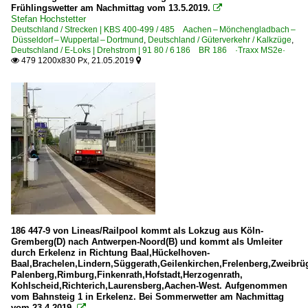
Frühlingswetter am Nachmittag vom 13.5.2019.

Stefan Hochstetter
Deutschland / Strecken | KBS 400-499 / 485 Aachen – Mönchengladbach –
Düsseldorf – Wuppertal – Dortmund
,
Deutschland / Güterverkehr / Kalkzüge
,
Deutschland / E-Loks | Drehstrom | 91 80 / 6 186 BR 186 ·Traxx MS2e·
479 1200x830 Px, 21.05.2019


186 447-9 von Lineas/Railpool kommt als Lokzug aus Köln-
Gremberg(D) nach Antwerpen-Noord(B) und kommt als Umleiter
durch Erkelenz in Richtung Baal,Hückelhoven-
Baal,Brachelen,Lindern,Süggerath,Geilenkirchen,Frelenberg,Zweibr
Palenberg,Rimburg,Finkenrath,Hofstadt,Herzogenrath,
Kohlscheid,Richterich,Laurensberg,Aachen-West. Aufgenommen
vom Bahnsteig 1 in Erkelenz. Bei Sommerwetter am Nachmittag
vom 23.4.2019.
