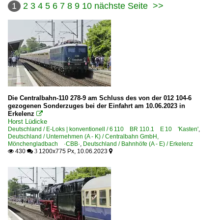
1
2
3
4
5
6
7
8
9
10
nächste Seite
>>
Die Centralbahn-110 278-9 am Schluss des von der 012 104-6
gezogenen Sonderzuges bei der Einfahrt am 10.06.2023 in
Erkelenz

Horst Lüdicke
Deutschland / E-Loks | konventionell / 6 110 BR 110.1 E 10 'Kasten'
,
Deutschland / Unternehmen (A - K) / Centralbahn GmbH,
Mönchengladbach ·CBB·
,
Deutschland / Bahnhöfe (A - E) / Erkelenz
430
1200x775 Px, 10.06.2023

 3
