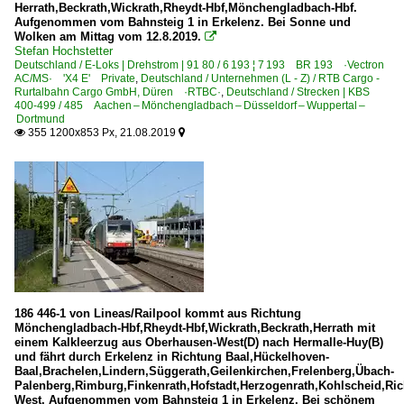
Herrath,Beckrath,Wickrath,Rheydt-Hbf,Mönchengladbach-Hbf.
Aufgenommen vom Bahnsteig 1 in Erkelenz. Bei Sonne und
Wolken am Mittag vom 12.8.2019.

Stefan Hochstetter
Deutschland / E-Loks | Drehstrom | 91 80 / 6 193 ¦ 7 193 BR 193 ·Vectron
AC/MS· 'X4 E' Private
,
Deutschland / Unternehmen (L - Z) / RTB Cargo -
Rurtalbahn Cargo GmbH, Düren ·RTBC·
,
Deutschland / Strecken | KBS
400-499 / 485 Aachen – Mönchengladbach – Düsseldorf – Wuppertal –
Dortmund
355 1200x853 Px, 21.08.2019


186 446-1 von Lineas/Railpool kommt aus Richtung
Mönchengladbach-Hbf,Rheydt-Hbf,Wickrath,Beckrath,Herrath mit
einem Kalkleerzug aus Oberhausen-West(D) nach Hermalle-Huy(B)
und fährt durch Erkelenz in Richtung Baal,Hückelhoven-
Baal,Brachelen,Lindern,Süggerath,Geilenkirchen,Frelenberg,Übach-
Palenberg,Rimburg,Finkenrath,Hofstadt,Herzogenrath,Kohlscheid,Ric
West. Aufgenommen vom Bahnsteig 1 in Erkelenz. Bei schönem