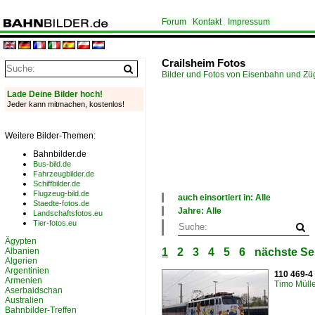
Forum
Kontakt
Impressum
Crailsheim Fotos
Bilder und Fotos von Eisenbahn und Z
Lade Deine Bilder hoch!
Jeder kann mitmachen, kostenlos!
Weitere Bilder-Themen:
Bahnbilder.de
Bus-bild.de
Fahrzeugbilder.de
Schiffbilder.de
Flugzeug-bild.de
auch einsortiert in: Alle
Staedte-fotos.de
×
Jahre: Alle
Landschaftsfotos.eu
Alle Kategorien
×
Tier-fotos.eu
Deutschland
Alle Jahre
Ägypten
Niederlande
1970
Albanien
1
2
3
4
5
6
nächste Se
1990
Algerien
2000
Argentinien
110 469-4
2010
Armenien
Timo Müll
2020
Aserbaidschan
Australien
Bahnbilder-Treffen