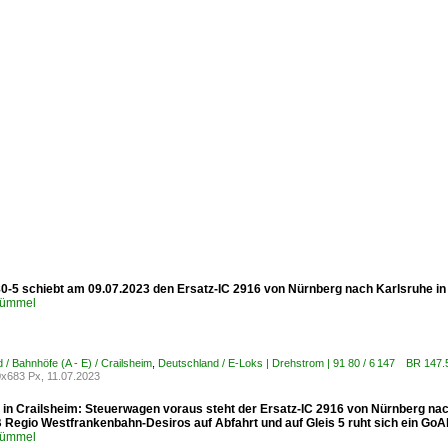
0-5 schiebt am 09.07.2023 den Ersatz-IC 2916 von Nürnberg nach Karlsruhe in C
Kümmel
 / Bahnhöfe (A - E) / Crailsheim
,
Deutschland / E-Loks | Drehstrom | 91 80 / 6 147 BR 14
x683 Px, 11.07.2023
 in Crailsheim: Steuerwagen voraus steht der Ersatz-IC 2916 von Nürnberg nach
 Regio Westfrankenbahn-Desiros auf Abfahrt und auf Gleis 5 ruht sich ein GoAh
Kümmel