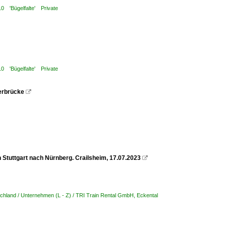
10 'Bügelfalte' Private
10 'Bügelfalte' Private
erbrücke

 Stuttgart nach Nürnberg. Crailsheim, 17.07.2023

chland / Unternehmen (L - Z) / TRI Train Rental GmbH, Eckental