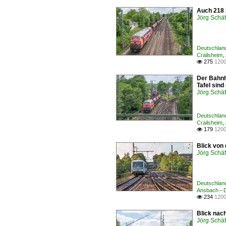
Auch 218 
Jörg Schäf
Deutschland
Crailsheim
,
275
1200

Der Bahnh
Tafel sind
Jörg Schäf
Deutschland
Crailsheim
,
179
1200

Blick von
Jörg Schäf
Deutschland
Ansbach – D
234
1200

Blick nac
Jörg Schäf