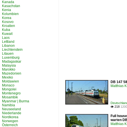
Kanada
Kasachstan
Kenia
Kolumbien
Korea
Kosovo
Kroatien
Kuba
Kuwait
Laos
Lettland
Libanon
Liechtenstein
Litauen
Luxemburg
Madagaskar
Malaysia
Marokko
Mazedonien
Mexiko
Moldawien
DB 147 58
Monaco
Matthias 
Mongolei
Montenegro
Mosambik
Myanmar | Burma
Deutschland
Namibia
218
1200

Neuseeland
Niederlande
Full house
Nordkorea
warten DB
Norwegen
Matthias 
Österreich