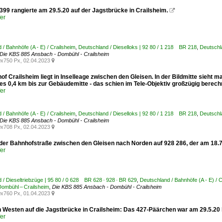
399 rangierte am 29.5.20 auf der Jagstbrücke in Crailsheim.

er
 / Bahnhöfe (A - E) / Crailsheim
,
Deutschland / Dieselloks | 92 80 / 1 218 BR 218
,
Deutschl
Die KBS 885 Ansbach - Dombühl - Crailsheim
x750 Px, 02.04.2023

of Crailsheim liegt in Inselleage zwischen den Gleisen. In der Bildmitte sieht
 es 0,4 km bis zur Gebäudemitte - das schien im Tele-Objektiv großzügig berechne
er
 / Bahnhöfe (A - E) / Crailsheim
,
Deutschland / Dieselloks | 92 80 / 1 218 BR 218
,
Deutschl
Die KBS 885 Ansbach - Dombühl - Crailsheim
x708 Px, 02.04.2023

 der Bahnhofstraße zwischen den Gleisen nach Norden auf 928 286, der am 18.7
er
 / Dieseltriebzüge | 95 80 / 0 628 BR 628 · 928 · BR 629
,
Deutschland / Bahnhöfe (A - E) / 
ombühl – Crailsheim
,
Die KBS 885 Ansbach - Dombühl - Crailsheim
x760 Px, 01.04.2023

h Westen auf die Jagstbrücke in Crailsheim: Das 427-Päärchen war am 29.5.20
er