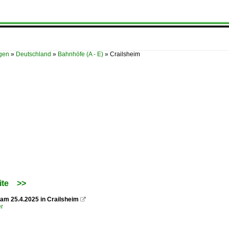
ügen
»
Deutschland
»
Bahnhöfe (A - E)
»
Crailsheim
ite
>>
 am 25.4.2025 in Crailsheim

er