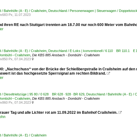
 / Bahnhöfe (A - E) / Crailsheim
,
Deutschland / Personenwagen | Steuerwagen / Doppelsto
x683 Px, 11.07.2023
nd ihren RE nach Stuttgart trennten am 18.7.00 nur noch 600 Meter vom Bahnho
er
 / Bahnhöfe (A - E) / Crailsheim
,
Deutschland / E-Loks | konventionell / 6 110 BR 110.1 E
ombühl – Crailsheim
,
Die KBS 885 Ansbach - Dombühl - Crailsheim
x850 Px, 07.04.2023

000: „Nachschuss“ von der Brücke der Schießbergstraße in Crailsheim auf den m
wert ist das hochgesetzte Sperrsignal am rechten Bildrand.

er
 / Dieseltriebzüge | 95 80 / 0 628 BR 628 · 928 · BR 629
,
Deutschland / Bahnhöfe (A - E) / 
ombühl – Crailsheim
,
Die KBS 885 Ansbach - Dombühl - Crailsheim
x860 Px, 07.04.2023

rauer Tag und alle Lichter rot am 11.09.2022 im Bahnhof Crailsheim.

ohn
 / Bahnhöfe (A - E) / Crailsheim