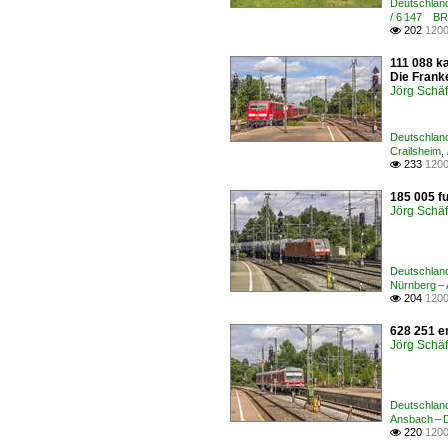
Deutschland
/ 6 147 B
202
1200

111 088 ka
Die Frank
Jörg Schäf
Deutschland
Crailsheim
,
233
1200

185 005 f
Jörg Schäf
Deutschland
Nürnberg – 
204
1200

628 251 e
Jörg Schäf
Deutschland
Ansbach – D
220
1200
