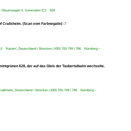
ck-Steuerwagen 5. Generation IC2 668
f Crailsheim. (Scan vom Farbnegativ)

 10 'Kasten'
,
Deutschland / Strecken | KBS 700-799 / 786 Nürnberg –
intgrünen 628, der auf das Gleis der Taubertalbahn wechselte.
Crailsheim
,
Deutschland / Strecken | KBS 700-799 / 786 Nürnberg –