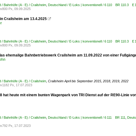
 / Bahnhöfe (A - E) / Crailsheim
,
Deutschland / E-Loks | konventionell / 6 110 BR 110.3 E 
x800 Px, 09.09.2025
 in Crailsheim am 13.4.2025

er
 / Bahnhöfe (A - E) / Crailsheim
,
Deutschland / E-Loks | konventionell / 6 110 BR 110.3 E 
x800 Px, 09.09.2025
 das ehemalige Bahnbetriebswerk Crailsheim am 11.09.2022 von einer Fußgäng
ohn
 / Bahnhöfe (A - E) / Crailsheim
,
Crailsheim April bis September 2015, 2018, 2019, 2022
x1182 Px, 17.07.2023
58 hat heute mit einem bunten Wagenpark von TRI Dienst auf der RE90-Linie von
 / Bahnhöfe (A - E) / Crailsheim
,
Deutschland / E-Loks | konventionell / 6 111 BR 111
,
Deuts
x792 Px, 17.07.2023