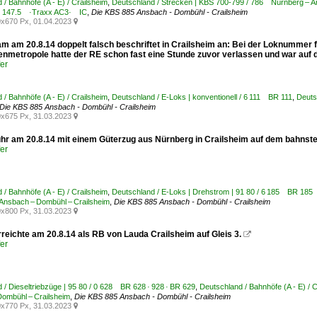
 / Bahnhöfe (A - E) / Crailsheim
,
Deutschland / Strecken | KBS 700-799 / 786 Nürnberg – A
R 147.5 ·Traxx AC3· IC
,
Die KBS 885 Ansbach - Dombühl - Crailsheim
x670 Px, 01.04.2023

m am 20.8.14 doppelt falsch beschriftet in Crailsheim an: Bei der Loknummer fe
enmetropole hatte der RE schon fast eine Stunde zuvor verlassen und war auf
er
 / Bahnhöfe (A - E) / Crailsheim
,
Deutschland / E-Loks | konventionell / 6 111 BR 111
,
Deuts
Die KBS 885 Ansbach - Dombühl - Crailsheim
x675 Px, 31.03.2023

uhr am 20.8.14 mit einem Güterzug aus Nürnberg in Crailsheim auf dem bahnstei
er
 / Bahnhöfe (A - E) / Crailsheim
,
Deutschland / E-Loks | Drehstrom | 91 80 / 6 185 BR 18
Ansbach – Dombühl – Crailsheim
,
Die KBS 885 Ansbach - Dombühl - Crailsheim
x800 Px, 31.03.2023

rreichte am 20.8.14 als RB von Lauda Crailsheim auf Gleis 3.

er
 / Dieseltriebzüge | 95 80 / 0 628 BR 628 · 928 · BR 629
,
Deutschland / Bahnhöfe (A - E) / 
ombühl – Crailsheim
,
Die KBS 885 Ansbach - Dombühl - Crailsheim
x770 Px, 31.03.2023
