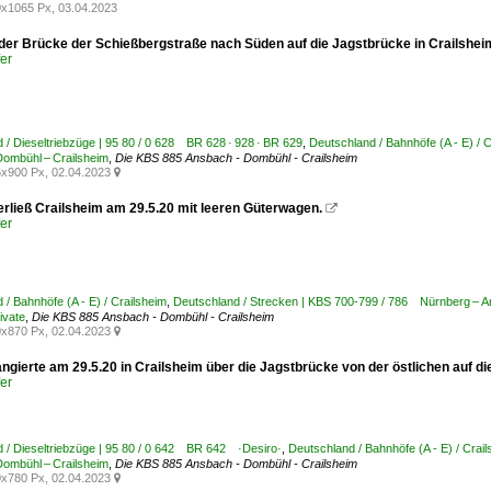
x1065 Px, 03.04.2023
 der Brücke der Schießbergstraße nach Süden auf die Jagstbrücke in Crailshei
er
 / Dieseltriebzüge | 95 80 / 0 628 BR 628 · 928 · BR 629
,
Deutschland / Bahnhöfe (A - E) / 
ombühl – Crailsheim
,
Die KBS 885 Ansbach - Dombühl - Crailsheim
x900 Px, 02.04.2023

erließ Crailsheim am 29.5.20 mit leeren Güterwagen.

er
 / Bahnhöfe (A - E) / Crailsheim
,
Deutschland / Strecken | KBS 700-799 / 786 Nürnberg – A
vate
,
Die KBS 885 Ansbach - Dombühl - Crailsheim
x870 Px, 02.04.2023

ngierte am 29.5.20 in Crailsheim über die Jagstbrücke von der östlichen auf d
er
 / Dieseltriebzüge | 95 80 / 0 642 BR 642 ·Desiro·
,
Deutschland / Bahnhöfe (A - E) / Crai
ombühl – Crailsheim
,
Die KBS 885 Ansbach - Dombühl - Crailsheim
x780 Px, 02.04.2023
