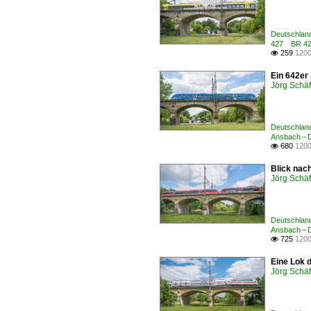
Deutschland
427 BR 427 
259
1200

Ein 642er
Jörg Schäf
Deutschland
Ansbach – D
680
1200

Blick nac
Jörg Schäf
Deutschland
Ansbach – D
725
1200

Eine Lok 
Jörg Schäf