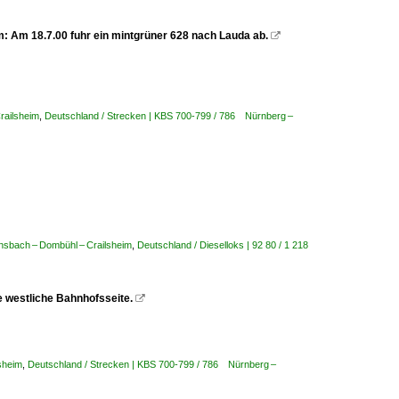
m: Am 18.7.00 fuhr ein mintgrüner 628 nach Lauda ab.

Crailsheim
,
Deutschland / Strecken | KBS 700-799 / 786 Nürnberg –
nsbach – Dombühl – Crailsheim
,
Deutschland / Dieselloks | 92 80 / 1 218
ie westliche Bahnhofsseite.

lsheim
,
Deutschland / Strecken | KBS 700-799 / 786 Nürnberg –