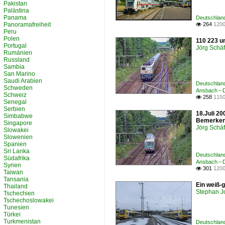
Pakistan
Palästina
Panama
Deutschland
Panoramafreiheit
264
1200

Peru
Polen
110 223 u
Portugal
Jörg Schäf
Rumänien
Russland
Sambia
San Marino
Saudi Arabien
Deutschland
Schweden
Ansbach – D
Schweiz
258
1150

Senegal
Serbien
18.Juli 2
Simbabwe
Bemerkens
Singapore
Jörg Schäf
Slowakei
Slowenien
Spanien
Sri Lanka
Deutschland
Südafrika
Ansbach – D
Syrien
301
1200

Taiwan
Tansania
Ein weiß-g
Thailand
Stephan J
Tschechien
Tschechoslowakei
Tunesien
Türkei
Turkmenistan
Deutschland