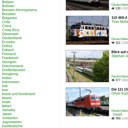
Belgien
Deutschland
Bolivien
130
1200

Bosnien-Herzegowina
Brasilien
110 469-4
Bulgarien
Timo Müll
Chile
China
Costa Rica
Dänemark
Deutschland
Deutschland
Ecuador
161
1200

Eritrea
Estland
Blick auf
Finnland
Stephan J
Frankreich
Georgien
Griechenland
Großbritannien
Hongkong
Deutschland
Indien
377
1600

Indonesien
Irak
Die 111 1
Iran
Oliver Kuß
Irland und Nordirland
Island
Israel
Italien
Jamaika
Deutschland
Japan
·TRAIN·
Jordanien
389
1200

Jugoslawien
Kambodscha