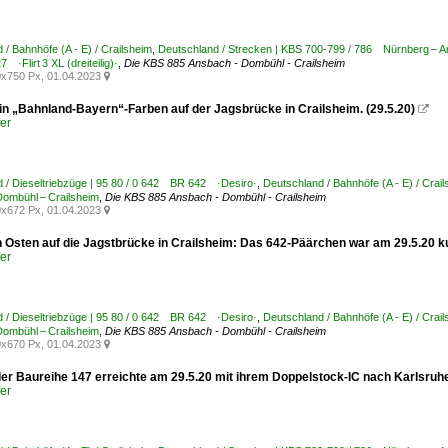
 / Bahnhöfe (A - E) / Crailsheim
,
Deutschland / Strecken | KBS 700-799 / 786 Nürnberg – A
·Flirt 3 XL (dreiteilig)·
,
Die KBS 885 Ansbach - Dombühl - Crailsheim
x750 Px, 01.04.2023

 in „Bahnland-Bayern“-Farben auf der Jagsbrücke in Crailsheim. (29.5.20)

er
 / Dieseltriebzüge | 95 80 / 0 642 BR 642 ·Desiro·
,
Deutschland / Bahnhöfe (A - E) / Crai
ombühl – Crailsheim
,
Die KBS 885 Ansbach - Dombühl - Crailsheim
x672 Px, 01.04.2023

h Osten auf die Jagstbrücke in Crailsheim: Das 642-Päärchen war am 29.5.20 k
er
 / Dieseltriebzüge | 95 80 / 0 642 BR 642 ·Desiro·
,
Deutschland / Bahnhöfe (A - E) / Crai
ombühl – Crailsheim
,
Die KBS 885 Ansbach - Dombühl - Crailsheim
x670 Px, 01.04.2023

der Baureihe 147 erreichte am 29.5.20 mit ihrem Doppelstock-IC nach Karlsruh
er