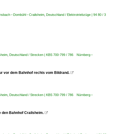
nsbach – Dombühl – Crailsheim
,
Deutschland / Elektrotriebzüge | 94 80 / 3
lsheim
,
Deutschland / Strecken | KBS 700-799 / 786 Nürnberg –
ur vor dem Bahnhof rechts vom Bildrand.

lsheim
,
Deutschland / Strecken | KBS 700-799 / 786 Nürnberg –
e den Bahnhof Crailsheim.
