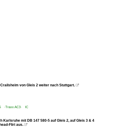
railsheim von Gleis 2 weiter nach Stuttgart.

7.5 ·Traxx AC3· IC
 Karlsruhe mit DB 147 580-5 auf Gleis 2, auf Gleis 3 & 4
ead-Flirt aus.
