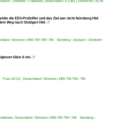
nsbach – Dombühl – Crailsheim
,
Deutschland / E-Loks | Drehstrom | 91 80
hlte die EDV-Prüfziffer und das Ziel war nicht Nürnberg Hbf.
 dem Weg nach Stuttgart Hbf.

chland / Strecken | KBS 700-799 / 786 Nürnberg – Ansbach – Dombühl –
glosen Gleis 6 ein.

5 ·Traxx AC1/2·
,
Deutschland / Strecken | KBS 700-799 / 786
Crailsheim
,
Deutschland / Strecken | KBS 700-799 / 786 Nürnberg –