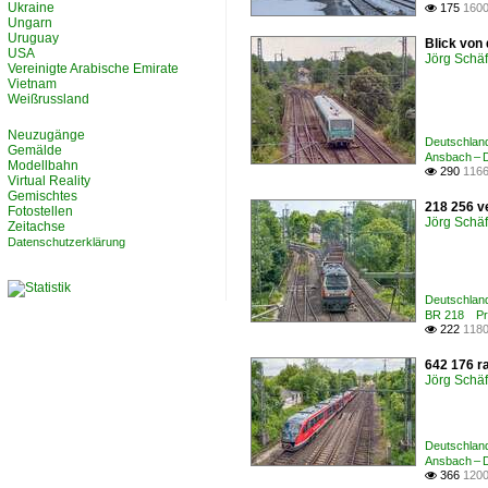
Ukraine
175
1600

Ungarn
Uruguay
Blick von
USA
Jörg Schäf
Vereinigte Arabische Emirate
Vietnam
Weißrussland
Neuzugänge
Deutschland
Gemälde
Ansbach – D
Modellbahn
290
1166

Virtual Reality
Gemischtes
218 256 v
Fotostellen
Jörg Schäf
Zeitachse
Datenschutzerklärung
Deutschland
BR 218 Pri
222
1180

642 176 ra
Jörg Schäf
Deutschland
Ansbach – D
366
1200
