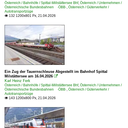
Österreich / Bahnhöfe / Spittal-Millstättersee Bhf
,
Österreich / Unternehmen /
Österreichische Bundesbahnen ·ÖBB·
,
Österreich / Güterverkehr /
Elektrotriebzüge
Autotransportzüge
132 1200x801 Px, 21.04.2026

BR 4023 ·Talent 3-teilig·
BR 4024 ·Talent 4-teilig·
BR 4042.01-02 · B4VS 6546 · BBÖ ET 11-12 Schnelltriebw
BR 4746 ·Desiro ML·
Galerien
Experimente - Anders gesehen
Ein Zug der Tauernschleuse Abgestellt im Bahnhof Spittal
Lienzer Südbahn-Tage
Milstättersee am 16.04.2026

Karl Heinz Ferk
Wendezug-Garnituren
Österreich / Bahnhöfe / Spittal-Millstättersee Bhf
,
Österreich / Unternehmen /
Österreichische Bundesbahnen ·ÖBB·
,
Österreich / Güterverkehr /
Autotransportzüge
Güterverkehr
143 1200x800 Px, 21.04.2026

Autotransportzüge
Kombiverkehr-/Sattelauflieger-Züge
Schwertransporte