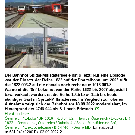
Der Bahnhof Spittal-Millstättersee einst & jetzt: Nur eine Episode
war der Einsatz der Reihe 1822 auf der Drautalbahn, um 2003 trifft
die 1822 003-2 auf die damals noch recht neue 1016 001-8.
Während die fünf Lokomotiven der Reihe 1822 bis 2007 abgestellt
bzw. verkauft wurden, ist die Reihe 1016 bzw. 1116 bis heute
ständiger Gast in Spittal-Millstättersee. Im Vergleich zur oberen
Aufnahme zeigt sich der Bahnhof am 18.08.2022 modernisiert, im
Hintergrund der 4746 044 als S 1 nach Friesach.

Horst Lüdicke
Österreich / E-Loks / BR 1016 ·ES 64 U2· Taurus
,
Österreich / E-Loks / BR
1822 'Brennerlok'
,
Österreich / Bahnhöfe / Spittal-Millstättersee Bhf
,
Österreich / Elektrotriebzüge / BR 4746 ·Desiro ML·
,
Einst & Jetzt
631 941x1200 Px, 02.09.2022

