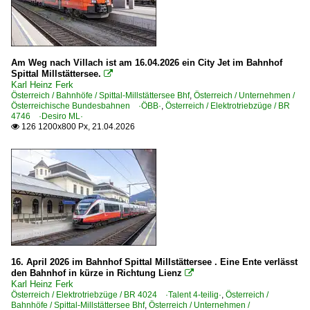
Museumsbahnen und Museen
Nostalgiebahnen in Kärnten ·NBiK·
Am Weg nach Villach ist am 16.04.2026 ein City Jet im Bahnhof
Personenwagen | Steuerwagen
Spittal Millstättersee.

Karl Heinz Ferk
Wendezug-Steuerwagen 80-73 Bmpz-s
Österreich / Bahnhöfe / Spittal-Millstättersee Bhf
,
Österreich / Unternehmen /
Österreichische Bundesbahnen ·ÖBB·
,
Österreich / Elektrotriebzüge / BR
4746 ·Desiro ML·
Regional- und Fernverkehr
126 1200x800 Px, 21.04.2026

EC EuroCity-Züge
RJ RailJet-Züge
Sonstiges
Bahnhofsschilder
Stimmungsbilder
16. April 2026 im Bahnhof Spittal Millstättersee . Eine Ente verlässt
Zugzielanzeiger
den Bahnhof in kürze in Richtung Lienz

Karl Heinz Ferk
Österreich / Elektrotriebzüge / BR 4024 ·Talent 4-teilig·
,
Österreich /
Strecken
Bahnhöfe / Spittal-Millstättersee Bhf
,
Österreich / Unternehmen /