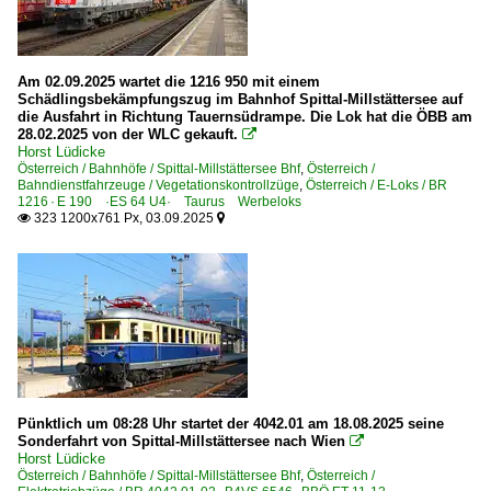
Am 02.09.2025 wartet die 1216 950 mit einem
Schädlingsbekämpfungszug im Bahnhof Spittal-Millstättersee auf
die Ausfahrt in Richtung Tauernsüdrampe. Die Lok hat die ÖBB am
28.02.2025 von der WLC gekauft.

Horst Lüdicke
Österreich / Bahnhöfe / Spittal-Millstättersee Bhf
,
Österreich /
Bahndienstfahrzeuge / Vegetationskontrollzüge
,
Österreich / E-Loks / BR
1216 · E 190 ·ES 64 U4· Taurus Werbeloks
323 1200x761 Px, 03.09.2025


Pünktlich um 08:28 Uhr startet der 4042.01 am 18.08.2025 seine
Sonderfahrt von Spittal-Millstättersee nach Wien

Horst Lüdicke
Österreich / Bahnhöfe / Spittal-Millstättersee Bhf
,
Österreich /