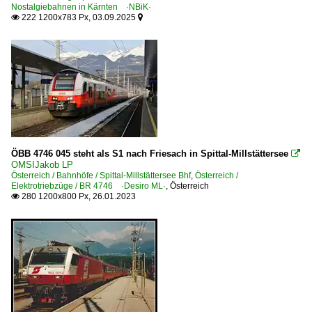
Nostalgiebahnen in Kärnten ·NBiK·
222 1200x783 Px, 03.09.2025


ÖBB 4746 045 steht als S1 nach Friesach in Spittal-Millstättersee

OMSIJakob LP
Österreich / Bahnhöfe / Spittal-Millstättersee Bhf
,
Österreich /
Elektrotriebzüge / BR 4746 ·Desiro ML·
,
Österreich
280 1200x800 Px, 26.01.2023
