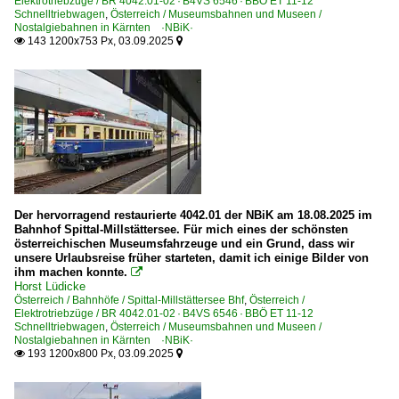
Elektrotriebzüge / BR 4042.01-02 · B4VS 6546 · BBÖ ET 11-12
Schnelltriebwagen
,
Österreich / Museumsbahnen und Museen /
Nostalgiebahnen in Kärnten ·NBiK·
143 1200x753 Px, 03.09.2025


Der hervorragend restaurierte 4042.01 der NBiK am 18.08.2025 im
Bahnhof Spittal-Millstättersee. Für mich eines der schönsten
österreichischen Museumsfahrzeuge und ein Grund, dass wir
unsere Urlaubsreise früher starteten, damit ich einige Bilder von
ihm machen konnte.

Horst Lüdicke
Österreich / Bahnhöfe / Spittal-Millstättersee Bhf
,
Österreich /
Elektrotriebzüge / BR 4042.01-02 · B4VS 6546 · BBÖ ET 11-12
Schnelltriebwagen
,
Österreich / Museumsbahnen und Museen /
Nostalgiebahnen in Kärnten ·NBiK·
193 1200x800 Px, 03.09.2025

