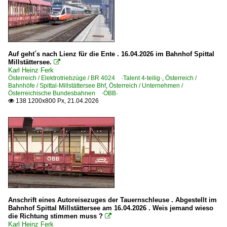
BR 1044
BR 1116 ·ES 64 U2· Taurus
BR 1116 ·ES 64 U2· Taurus railjet
BR 1116 ·ES 64 U2· Taurus Werbeloks
Auf geht´s nach Lienz für die Ente . 16.04.2026 im Bahnhof Spittal
Millstättersee.
BR 1141

Karl Heinz Ferk
BR 1144
Österreich / Elektrotriebzüge / BR 4024 ·Talent 4-teilig·
,
Österreich /
Bahnhöfe / Spittal-Millstättersee Bhf
,
Österreich / Unternehmen /
BR 1216 · E 190 ·ES 64 U4· Taurus
Österreichische Bundesbahnen ·ÖBB·
138 1200x800 Px, 21.04.2026

BR 1216 · E 190 ·ES 64 U4· Taurus Werbeloks
BR 1216.9 ·ES 64 U4· Private
BR 1293 ·Vectron MS·
BR 1822 'Brennerlok'
E-Loks | Altbau
BR 1020
Anschrift eines Autoreisezuges der Tauernschleuse . Abgestellt im
BR 1161
Bahnhof Spittal Millstättersee am 16.04.2026 . Weis jemand wieso
die Richtung stimmen muss ?

BR 1245
Karl Heinz Ferk