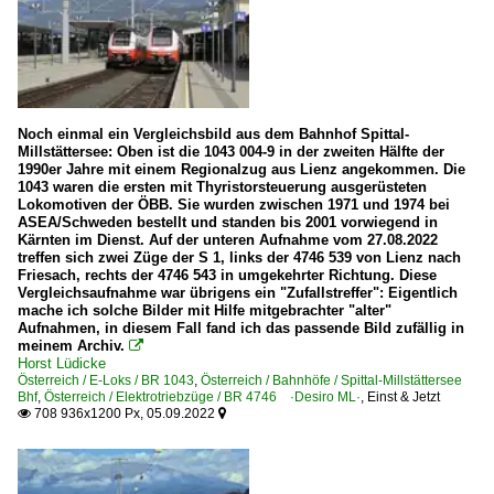
Noch einmal ein Vergleichsbild aus dem Bahnhof Spittal-
Millstättersee: Oben ist die 1043 004-9 in der zweiten Hälfte der
1990er Jahre mit einem Regionalzug aus Lienz angekommen. Die
1043 waren die ersten mit Thyristorsteuerung ausgerüsteten
Lokomotiven der ÖBB. Sie wurden zwischen 1971 und 1974 bei
ASEA/Schweden bestellt und standen bis 2001 vorwiegend in
Kärnten im Dienst. Auf der unteren Aufnahme vom 27.08.2022
treffen sich zwei Züge der S 1, links der 4746 539 von Lienz nach
Friesach, rechts der 4746 543 in umgekehrter Richtung. Diese
Vergleichsaufnahme war übrigens ein "Zufallstreffer": Eigentlich
mache ich solche Bilder mit Hilfe mitgebrachter "alter"
Aufnahmen, in diesem Fall fand ich das passende Bild zufällig in
meinem Archiv.

Horst Lüdicke
Österreich / E-Loks / BR 1043
,
Österreich / Bahnhöfe / Spittal-Millstättersee
Bhf
,
Österreich / Elektrotriebzüge / BR 4746 ·Desiro ML·
,
Einst & Jetzt
708 936x1200 Px, 05.09.2022

