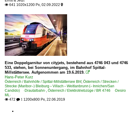
Einst & Jetzt
641 1020x1200 Px, 02.09.2022


Eine Doppelgarnitur von cityjets, bestehend aus 4746 043 und 4746
533, stehen, bei Sonnenuntergang, im Bahnhof Spittal-
Millstättersee. Aufgenommen am 19.6.2019.

Hans-Peter Kurz
Österreich / Bahnhöfe / Spittal-Millstättersee Bhf
,
Österreich / Strecken /
Strecke (Maribor–) Bleiburg – Villach – Weitlanbrunn (– Innichen/San
Candido) ·Drautalbahn·
,
Österreich / Elektrotriebzüge / BR 4746 ·Desiro
ML·
472
1200x800 Px, 22.06.2019

 1