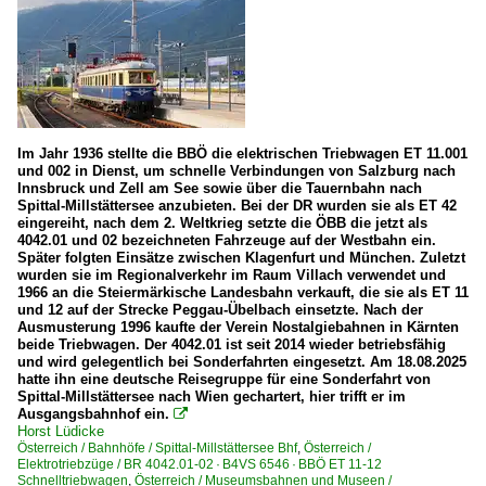
Im Jahr 1936 stellte die BBÖ die elektrischen Triebwagen ET 11.001
und 002 in Dienst, um schnelle Verbindungen von Salzburg nach
Innsbruck und Zell am See sowie über die Tauernbahn nach
Spittal-Millstättersee anzubieten. Bei der DR wurden sie als ET 42
eingereiht, nach dem 2. Weltkrieg setzte die ÖBB die jetzt als
4042.01 und 02 bezeichneten Fahrzeuge auf der Westbahn ein.
Später folgten Einsätze zwischen Klagenfurt und München. Zuletzt
wurden sie im Regionalverkehr im Raum Villach verwendet und
1966 an die Steiermärkische Landesbahn verkauft, die sie als ET 11
und 12 auf der Strecke Peggau-Übelbach einsetzte. Nach der
Ausmusterung 1996 kaufte der Verein Nostalgiebahnen in Kärnten
beide Triebwagen. Der 4042.01 ist seit 2014 wieder betriebsfähig
und wird gelegentlich bei Sonderfahrten eingesetzt. Am 18.08.2025
hatte ihn eine deutsche Reisegruppe für eine Sonderfahrt von
Spittal-Millstättersee nach Wien gechartert, hier trifft er im
Ausgangsbahnhof ein.

Horst Lüdicke
Österreich / Bahnhöfe / Spittal-Millstättersee Bhf
,
Österreich /
Elektrotriebzüge / BR 4042.01-02 · B4VS 6546 · BBÖ ET 11-12
Schnelltriebwagen
,
Österreich / Museumsbahnen und Museen /