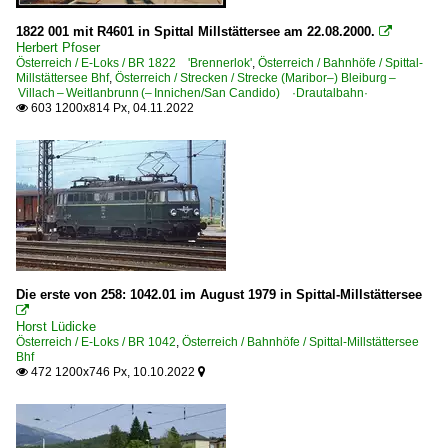
1822 001 mit R4601 in Spittal Millstättersee am 22.08.2000.

Herbert Pfoser
Österreich / E-Loks / BR 1822 'Brennerlok'
,
Österreich / Bahnhöfe / Spittal-
Millstättersee Bhf
,
Österreich / Strecken / Strecke (Maribor–) Bleiburg –
Villach – Weitlanbrunn (– Innichen/San Candido) ·Drautalbahn·
603 1200x814 Px, 04.11.2022

Die erste von 258: 1042.01 im August 1979 in Spittal-Millstättersee

Horst Lüdicke
Österreich / E-Loks / BR 1042
,
Österreich / Bahnhöfe / Spittal-Millstättersee
Bhf
472 1200x746 Px, 10.10.2022

