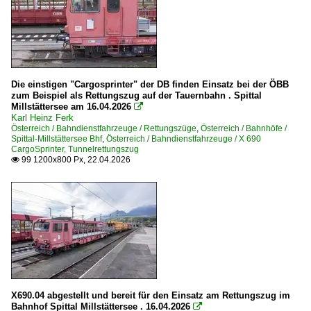
Italien
2023
E-Loks
2025
E.412
2026
Die einstigen "Cargosprinter" der DB finden Einsatz bei der ÖBB
Elektrotriebzüge
zum Beispiel als Rettungszug auf der Tauernbahn . Spittal
Millstättersee am 16.04.2026

ETR 564
Karl Heinz Ferk
Österreich / Bahndienstfahrzeuge / Rettungszüge
,
Österreich / Bahnhöfe /
Spittal-Millstättersee Bhf
,
Österreich / Bahndienstfahrzeuge / X 690
Österreich
CargoSprinter, Tunnelrettungszug
99 1200x800 Px, 22.04.2026

Bahndienstfahrzeuge
X 521 P&T Oberleitungsbau-Turmwagen
X 534 Oberleitungsbau-Turmwagen
X 630.5 ROBEL 54.22 Oberbauwagen
X 690 CargoSprinter, Tunnelrettungszug
Rettungszüge
X690.04 abgestellt und bereit für den Einsatz am Rettungszug im
Schneeräumer
Bahnhof Spittal Millstättersee . 16.04.2026
