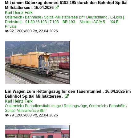
6 193 ¦ 7 193 BR 193 ·Vectron AC/MS· 'X4 E' Private
Mit einem Güterzug donnert 6193.195 durch den Bahnhof Spittal
Millstättersee . 16.04.2026
2001

Karl Heinz Ferk
E-Loks | konventionell
2005
Österreich / Bahnhöfe / Spittal-Millstättersee Bhf
,
Deutschland / E-Loks |
Drehstrom | 91 80 / 6 193 ¦ 7 193 BR 193 ·Vectron AC/MS· 'X4 E'
2009
6 110 BR 110.3 E 10 'Bügelfalte'
Private
92 1200x800 Px, 22.04.2026

6 139 BR 139 E 40.11 Private
2010
Elektrotriebzüge | 93 8x | ICE - IC
2011
2013
ICE 4 BR 412 · x 412 · x 812
2014
Personenwagen | Steuerwagen
2015
IC-Steuerwagen 286
2016
Ein Wagen zum Rettungszug für den Tauerntunnel . 16.04.2026 im
2017
Bahnhof Spittal Millstättersee .

Frankreich
Karl Heinz Ferk
2018
Österreich / Bahndienstfahrzeuge / Rettungszüge
,
Österreich / Bahnhöfe /
Spittal-Millstättersee Bhf
2019
Bahndienstfahrzeuge
79 1200x800 Px, 22.04.2026

Speno SM 775 Schienenoberflächen-Messtriebwagen
2020
2022