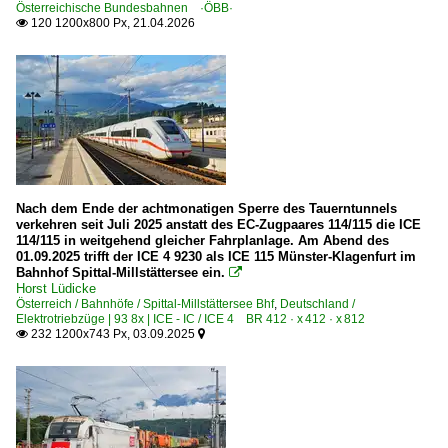
Österreichische Bundesbahnen ·ÖBB·
Strecke (Maribor–) Bleiburg – Villach – Weitlanbrunn (– 
120 1200x800 Px, 21.04.2026

Strecke Schwarzach St. Veit – Spittal-Millstättersee ·Tau
Unternehmen
Österreichische Bundesbahnen ·ÖBB·
Swietelsky Baugesellschaft m.b.H. - ZNL Bahnbau ·SWIE
Ungarn
Nach dem Ende der achtmonatigen Sperre des Tauerntunnels
verkehren seit Juli 2025 anstatt des EC-Zugpaares 114/115 die ICE
114/115 in weitgehend gleicher Fahrplanlage. Am Abend des
Unternehmen
01.09.2025 trifft der ICE 4 9230 als ICE 115 Münster-Klagenfurt im
Bahnhof Spittal-Millstättersee ein.

Rail Cargo Hungaria / MAV Cargo ·RCHun·
Horst Lüdicke
Österreich / Bahnhöfe / Spittal-Millstättersee Bhf
,
Deutschland /
Elektrotriebzüge | 93 8x | ICE - IC / ICE 4 BR 412 · x 412 · x 812
232 1200x743 Px, 03.09.2025

