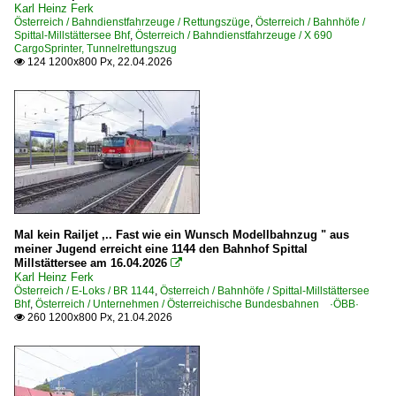
Karl Heinz Ferk
Stopfmaschinen (sonstige)
Österreich / Bahndienstfahrzeuge / Rettungszüge
,
Österreich / Bahnhöfe /
Spittal-Millstättersee Bhf
,
Österreich / Bahndienstfahrzeuge / X 690
Vegetationskontrollzüge
CargoSprinter, Tunnelrettungszug
124 1200x800 Px, 22.04.2026

Dampfloks
BR 12
BR 93
Dieselloks
BR 2016 ·ER20· Hercules
BR 2043
Mal kein Railjet ,.. Fast wie ein Wunsch Modellbahnzug " aus
meiner Jugend erreicht eine 1144 den Bahnhof Spittal
Millstättersee am 16.04.2026

E-Loks
Karl Heinz Ferk
Österreich / E-Loks / BR 1144
,
Österreich / Bahnhöfe / Spittal-Millstättersee
BR 1016 ·ES 64 U2· Taurus
Bhf
,
Österreich / Unternehmen / Österreichische Bundesbahnen ·ÖBB·
260 1200x800 Px, 21.04.2026

BR 1016 ·ES 64 U2· Taurus Werbeloks
BR 1042
BR 1043