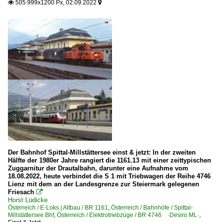
505 999x1200 Px, 02.09.2022


Der Bahnhof Spittal-Millstättersee einst & jetzt: In der zweiten
Hälfte der 1980er Jahre rangiert die 1161.13 mit einer zeittypischen
Zuggarnitur der Drautalbahn, darunter eine Aufnahme vom
18.08.2022, heute verbindet die S 1 mit Triebwagen der Reihe 4746
Lienz mit dem an der Landesgrenze zur Steiermark gelegenen
Friesach

Horst Lüdicke
Österreich / E-Loks | Altbau / BR 1161
,
Österreich / Bahnhöfe / Spittal-
Millstättersee Bhf
,
Österreich / Elektrotriebzüge / BR 4746 ·Desiro ML·
,