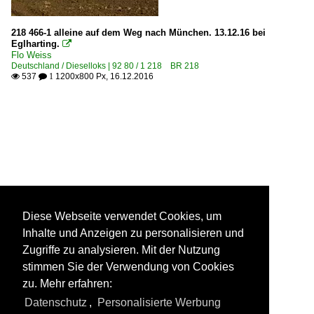
218 466-1 alleine auf dem Weg nach München. 13.12.16 bei
Eglharting.

Flo Weiss
Deutschland / Dieselloks | 92 80 / 1 218 BR 218
537
1200x800 Px, 16.12.2016

 1
Diese Webseite verwendet Cookies, um
Inhalte und Anzeigen zu personalisieren und
Zugriffe zu analysieren. Mit der Nutzung
stimmen Sie der Verwendung von Cookies
zu. Mehr erfahren:
Datenschutz
,
Personalisierte Werbung