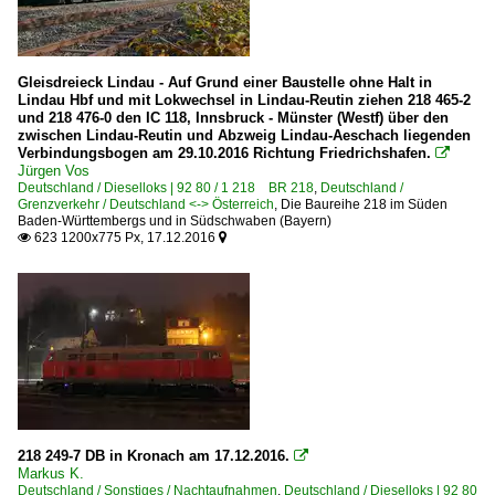
Gleisdreieck Lindau - Auf Grund einer Baustelle ohne Halt in
Lindau Hbf und mit Lokwechsel in Lindau-Reutin ziehen 218 465-2
und 218 476-0 den IC 118, Innsbruck - Münster (Westf) über den
zwischen Lindau-Reutin und Abzweig Lindau-Aeschach liegenden
Verbindungsbogen am 29.10.2016 Richtung Friedrichshafen.

Jürgen Vos
Deutschland / Dieselloks | 92 80 / 1 218 BR 218
,
Deutschland /
Grenzverkehr / Deutschland <-> Österreich
,
Die Baureihe 218 im Süden
Baden-Württembergs und in Südschwaben (Bayern)
623 1200x775 Px, 17.12.2016


218 249-7 DB in Kronach am 17.12.2016.

Markus K.
Deutschland / Sonstiges / Nachtaufnahmen
,
Deutschland / Dieselloks | 92 80