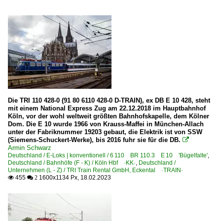
Die TRI 110 428-0 (91 80 6110 428-0 D-TRAIN), ex DB E 10 428, steht
mit einem National Express Zug am 22.12.2018 im Hauptbahnhof
Köln, vor der wohl weltweit größten Bahnhofskapelle, dem Kölner
Dom. Die E 10 wurde 1966 von Krauss-Maffei in München-Allach
unter der Fabriknummer 19203 gebaut, die Elektrik ist von SSW
(Siemens-Schuckert-Werke), bis 2016 fuhr sie für die DB.

Armin Schwarz
Deutschland / E-Loks | konventionell / 6 110 BR 110.3 E 10 'Bügelfalte'
,
Deutschland / Bahnhöfe (F - K) / Köln Hbf ·KK·
,
Deutschland /
Unternehmen (L - Z) / TRI Train Rental GmbH, Eckental ·TRAIN·
455
1600x1134 Px, 18.02.2023

 2