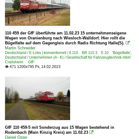
110 459 der GfF überführte am 11.02.23 15 unternehmenseigene
Wagen von Oranienburg nach Wiesloch-Walldorf. Hier rollt die
Bügelfalte auf dem Gegengleis durch Radis Richtung Halle(S).

Martin Schneider
Deutschland / E-Loks | konventionell / 6 110 BR 110.3 E 10 'Bügelfalte'
,
Deutschland / Unternehmen (A - K) / Gesellschaft für Fahrzeugtechnik mbH
Crailsheim ·GfF·
471 1200x795 Px, 14.02.2023

GfF 110 459-5 mit Sonderzug aus 15 Wagen bestehend in
Rodenbach (Main Kinzig Kreis) am 11.02.23

Daniel Oster